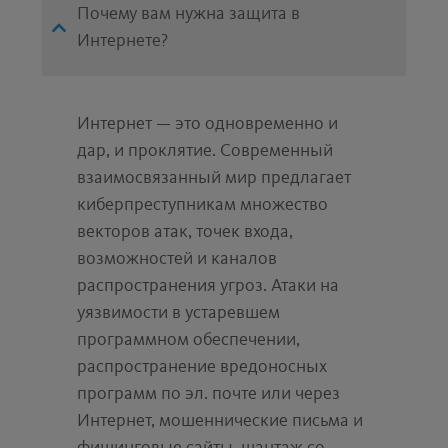
Почему вам нужна защита в
поддержки по электронной почте
Интернете?
ОТСУТСТВИЕ РЕКЛАМЫ
Только 100 % защиты.
Интернет — это одновременно и
дар, и проклятие. Современный
взаимосвязанный мир предлагает
* Входит в бесплатное расширение браузера Avira
киберпреступникам множество
Browser Safety для Chrome, Firefox и Opera.
векторов атак, точек входа,
возможностей и каналов
распространения угроз. Атаки на
уязвимости в устаревшем
программном обеспечении,
распространение вредоносных
программ по эл. почте или через
Интернет, мошеннические письма и