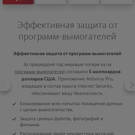
Эффективная защита от
программ-вымогателей
Эффективная защита от программ-вымогателей
К
Интер
За прошедший год мировые потери из-за
социа
программ-вымогателей
составили
5 миллиардов
в реа
долларов США.
Приложение Antivirus Pro,
входящее в состав пакета Internet Security,
обеспечивает вашу безопасность.
Блокирование всех попыток похищения данных
с целью вымогательства.
Защита ценных файлов, фотографий и
фильмов.
Распознавание ранее неизвестных мутаций.