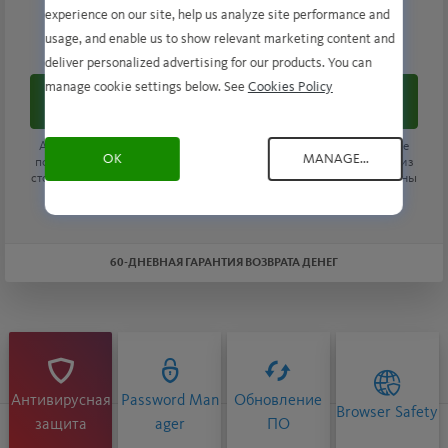
$70.99
experience on our site, help us analyze site performance and
$ 34.99
usage, and enable us to show relevant marketing content and
/ Первый Год
deliver personalized advertising for our products. You can
manage cookie settings below. See
Cookies Policy
Купить
Автоматическое продление по цене
$70.99
/ год, пока продление
OK
MANAGE...
подписки не будет отменено. Экономия рассчитывается исходя из
стоимости продления. Подробные сведения о подписке приведены
ниже.*
60-ДНЕВНАЯ ГАРАНТИЯ ВОЗВРАТА ДЕНЕГ
Антивирусная
Password Man
Обновление
Browser Safety
защита
ager
ПО