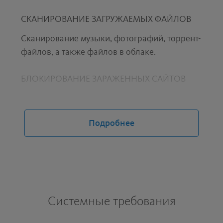
СКАНИРОВАНИЕ ЗАГРУЖАЕМЫХ ФАЙЛОВ
Сканирование музыки, фотографий, торрент-
файлов, а также файлов в облаке.
БЛОКИРОВАНИЕ ЗАРАЖЕННЫХ САЙТОВ
За прошлый год заблокировано более 45
млн.
Подробнее
БЛОКИРОВАНИЕ ФИШИНГОВЫХ АТАК
За прошлый год заблокировано более 3,6
млн.
СКАНИРОВАНИЕ USB-УСТРОЙСТВ
Системные требования
Распространяется на все съемные