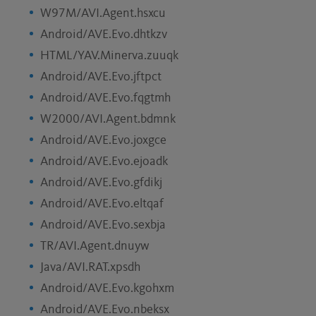
W97M/AVI.Agent.hsxcu
Android/AVE.Evo.dhtkzv
HTML/YAV.Minerva.zuuqk
Android/AVE.Evo.jftpct
Android/AVE.Evo.fqgtmh
W2000/AVI.Agent.bdmnk
Android/AVE.Evo.joxgce
Android/AVE.Evo.ejoadk
Android/AVE.Evo.gfdikj
Android/AVE.Evo.eltqaf
Android/AVE.Evo.sexbja
TR/AVI.Agent.dnuyw
Java/AVI.RAT.xpsdh
Android/AVE.Evo.kgohxm
Android/AVE.Evo.nbeksx