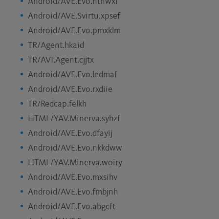
Android/AVE.Evo.ntnwxi
Android/AVE.Svirtu.xpsef
Android/AVE.Evo.pmxklm
TR/Agent.hkaid
TR/AVI.Agent.cjjtx
Android/AVE.Evo.ledmaf
Android/AVE.Evo.rxdiie
TR/Redcap.felkh
HTML/YAV.Minerva.syhzf
Android/AVE.Evo.dfayij
Android/AVE.Evo.nkkdww
HTML/YAV.Minerva.woiry
Android/AVE.Evo.mxsihv
Android/AVE.Evo.fmbjnh
Android/AVE.Evo.abgcft