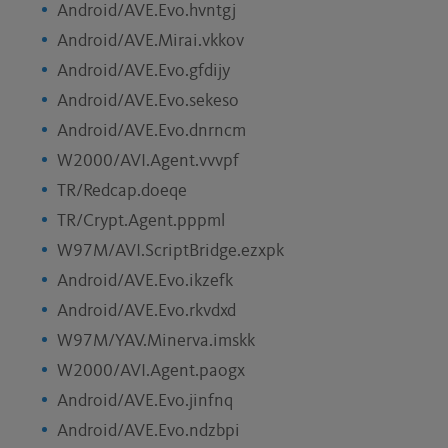
Android/AVE.Evo.hvntgj
Android/AVE.Mirai.vkkov
Android/AVE.Evo.gfdijy
Android/AVE.Evo.sekeso
Android/AVE.Evo.dnrncm
W2000/AVI.Agent.vvvpf
TR/Redcap.doeqe
TR/Crypt.Agent.pppml
W97M/AVI.ScriptBridge.ezxpk
Android/AVE.Evo.ikzefk
Android/AVE.Evo.rkvdxd
W97M/YAV.Minerva.imskk
W2000/AVI.Agent.paogx
Android/AVE.Evo.jinfnq
Android/AVE.Evo.ndzbpi