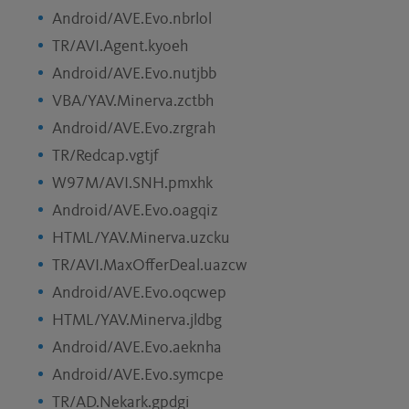
Android/AVE.Evo.nbrlol
TR/AVI.Agent.kyoeh
Android/AVE.Evo.nutjbb
VBA/YAV.Minerva.zctbh
Android/AVE.Evo.zrgrah
TR/Redcap.vgtjf
W97M/AVI.SNH.pmxhk
Android/AVE.Evo.oagqiz
HTML/YAV.Minerva.uzcku
TR/AVI.MaxOfferDeal.uazcw
Android/AVE.Evo.oqcwep
HTML/YAV.Minerva.jldbg
Android/AVE.Evo.aeknha
Android/AVE.Evo.symcpe
TR/AD.Nekark.gpdgi