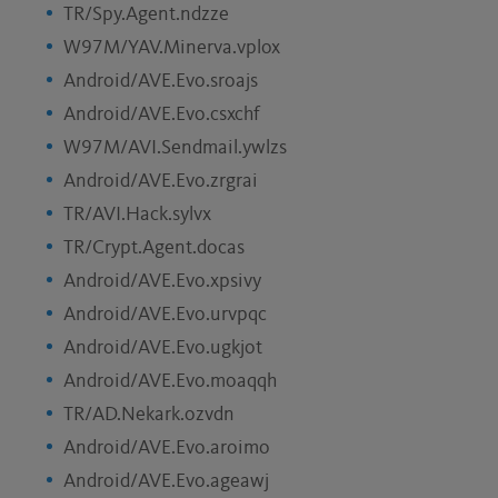
TR/Spy.Agent.ndzze
W97M/YAV.Minerva.vplox
Android/AVE.Evo.sroajs
Android/AVE.Evo.csxchf
W97M/AVI.Sendmail.ywlzs
Android/AVE.Evo.zrgrai
TR/AVI.Hack.sylvx
TR/Crypt.Agent.docas
Android/AVE.Evo.xpsivy
Android/AVE.Evo.urvpqc
Android/AVE.Evo.ugkjot
Android/AVE.Evo.moaqqh
TR/AD.Nekark.ozvdn
Android/AVE.Evo.aroimo
Android/AVE.Evo.ageawj