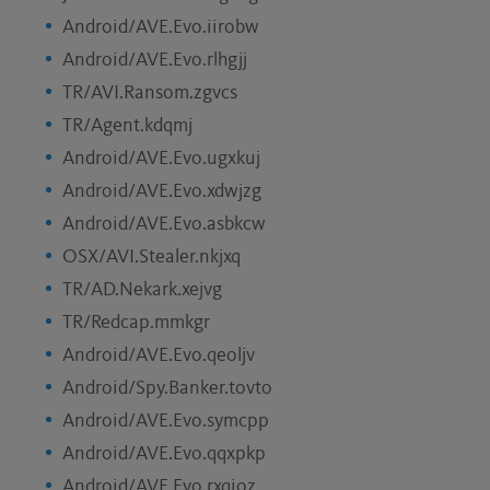
Android/AVE.Evo.iirobw
Android/AVE.Evo.rlhgjj
TR/AVI.Ransom.zgvcs
TR/Agent.kdqmj
Android/AVE.Evo.ugxkuj
Android/AVE.Evo.xdwjzg
Android/AVE.Evo.asbkcw
OSX/AVI.Stealer.nkjxq
TR/AD.Nekark.xejvg
TR/Redcap.mmkgr
Android/AVE.Evo.qeoljv
Android/Spy.Banker.tovto
Android/AVE.Evo.symcpp
Android/AVE.Evo.qqxpkp
Android/AVE.Evo.rxqioz