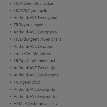
TR/AD.GenSteal.wtkac
TR/AVI.Agent.iqclb
Android/AVE.Evo.rgvbna
TR/Kryptik.mgdmn
Android/AVE.Evo.xpsivw
TR/Dldr.Agent_AGen.dnrhz
Android/AVE.Evo.rbpmii
Linux/AVI.Mirai.lsfvx
TR/Spy.ClipBanker.ifacf
Android/AVE.Evo.ehpfgt
Android/AVE.Evo.betemg
TR/Agent.qfxol
Android/AVE.Evo.cjsldp
Android/AVE.Evo.yqodxz
HTML/YAV.Minerva.lzziv