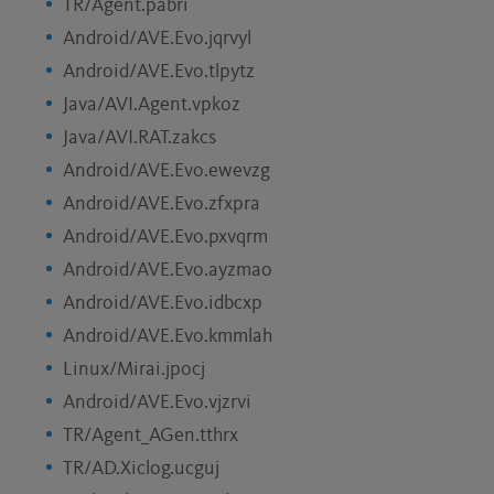
TR/Agent.pabri
Android/AVE.Evo.jqrvyl
Android/AVE.Evo.tlpytz
Java/AVI.Agent.vpkoz
Java/AVI.RAT.zakcs
Android/AVE.Evo.ewevzg
Android/AVE.Evo.zfxpra
Android/AVE.Evo.pxvqrm
Android/AVE.Evo.ayzmao
Android/AVE.Evo.idbcxp
Android/AVE.Evo.kmmlah
Linux/Mirai.jpocj
Android/AVE.Evo.vjzrvi
TR/Agent_AGen.tthrx
TR/AD.Xiclog.ucguj