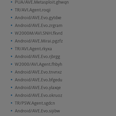
PUA/AVE.Metasploit.ghwqn
TR/AVI.Agent.roqji
Android/AVE.Evo.gytdxe
Android/AVE.Evo.zrgram
W2000M/AVI.SNH.fkvrd
Android/AVE.Mirai.pgzfz
TR/AVI.Agent.rkyxa
Android/AVE.Evo.rjbrgg
W2000/AVI.Agent.fhbyh
Android/AVE.Evo.tnvnxz
Android/AVE.Evo.bfgedu
Android/AVE.Evo.ylaxqe
Android/AVE.Evo.okruoz
TR/PSW.Agent.sgdcn
Android/AVE.Evo.sijibw