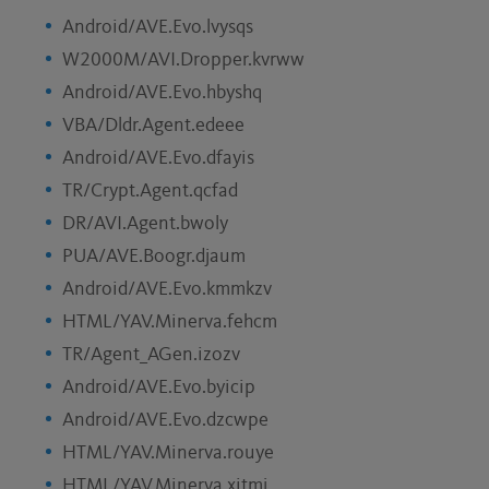
Android/AVE.Evo.lvysqs
W2000M/AVI.Dropper.kvrww
Android/AVE.Evo.hbyshq
VBA/Dldr.Agent.edeee
Android/AVE.Evo.dfayis
TR/Crypt.Agent.qcfad
DR/AVI.Agent.bwoly
PUA/AVE.Boogr.djaum
Android/AVE.Evo.kmmkzv
HTML/YAV.Minerva.fehcm
TR/Agent_AGen.izozv
Android/AVE.Evo.byicip
Android/AVE.Evo.dzcwpe
HTML/YAV.Minerva.rouye
HTML/YAV.Minerva.xitmj