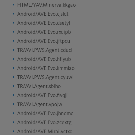
HTML/YAV.Minerva.kkgao
Android/AVE.Evo.cjsldt
Android/AVE.Evo.dsetyl
Android/AVE.Evo.rxqipb
Android/AVE.Evo.jftpcu
TR/AVI.PWS.Agent.cducl
Android/AVE.Evo.hflyub
Android/AVE.Evo.kmmlao
TR/AVI.PWS.Agent.cyuwl
TR/AVI.Agent.sbiho
Android/AVE.Evo.fivqji
TR/AVI.Agent.vpojw
Android/AVE.Evo.jhndmc
Android/AVE.Evo.zcextg
Android/AVE.Mirai.vctxo