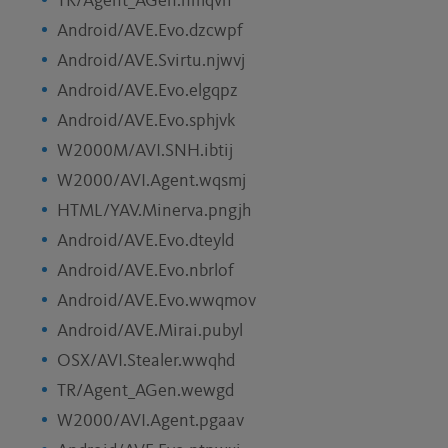
TR/Agent_AGen.nmqvh
Android/AVE.Evo.dzcwpf
Android/AVE.Svirtu.njwvj
Android/AVE.Evo.elgqpz
Android/AVE.Evo.sphjvk
W2000M/AVI.SNH.ibtij
W2000/AVI.Agent.wqsmj
HTML/YAV.Minerva.pngjh
Android/AVE.Evo.dteyld
Android/AVE.Evo.nbrlof
Android/AVE.Evo.wwqmov
Android/AVE.Mirai.pubyl
OSX/AVI.Stealer.wwqhd
TR/Agent_AGen.wewgd
W2000/AVI.Agent.pgaav