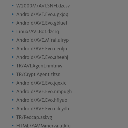
W2000M/AVI.SNH.dzcsv
Android/AVE.Evo.ugkjoq
Android/AVE.Evo.gbluef
Linux/AVI.Bot.dzcrq
Android/AVE.Mirai.uiryp
Android/AVE.Evo.qeoljn
Android/AVE.Evo.aheehj
TR/AVI.Agent.nmtmw
TR/Crypt.Agent.zltsn
Android/AVE.Evo.jqexic
Android/AVE.Evo.nmpugh
Android/AVE.Evo.hflyuo
Android/AVE.Evo.edcydb
TR/Redcap.askvg
HTML/YAV.Minerva.utkfu