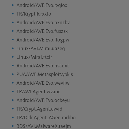
Android/AVE.Evo.rxqiox
TR/Kryptik.rxxfo
Android/AVE.Evo.nxnzbv
Android/AVE.Evo.fuszsx
Android/AVE.Evo.flogpw
Linux/AVI.Mirai.uazeq
Linux/Mirai.ftcir
Android/AVE.Evo.nsauxt
PUA/AVE.Metasploit.ybkis
Android/AVE.Evo.wevfiw
TR/AVI.Agent.wvanc
Android/AVE.Evo.ocbeyu
TR/Crypt.Agent.qvvid
TR/Dldr.Agent_AGen.mrhbo
BDS/AVI.MalwareX.taejm