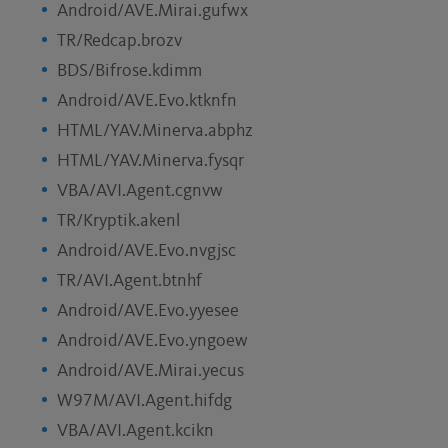
Android/AVE.Mirai.gufwx
TR/Redcap.brozv
BDS/Bifrose.kdimm
Android/AVE.Evo.ktknfn
HTML/YAV.Minerva.abphz
HTML/YAV.Minerva.fysqr
VBA/AVI.Agent.cgnvw
TR/Kryptik.akenl
Android/AVE.Evo.nvgjsc
TR/AVI.Agent.btnhf
Android/AVE.Evo.yyesee
Android/AVE.Evo.yngoew
Android/AVE.Mirai.yecus
W97M/AVI.Agent.hifdg
VBA/AVI.Agent.kcikn