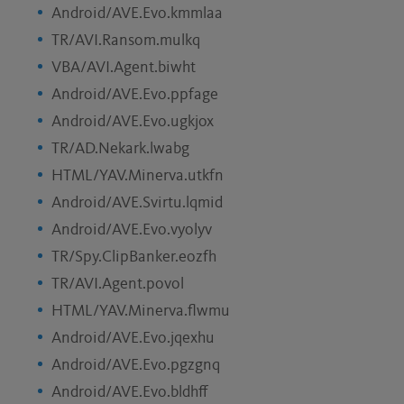
Android/AVE.Evo.kmmlaa
TR/AVI.Ransom.mulkq
VBA/AVI.Agent.biwht
Android/AVE.Evo.ppfage
Android/AVE.Evo.ugkjox
TR/AD.Nekark.lwabg
HTML/YAV.Minerva.utkfn
Android/AVE.Svirtu.lqmid
Android/AVE.Evo.vyolyv
TR/Spy.ClipBanker.eozfh
TR/AVI.Agent.povol
HTML/YAV.Minerva.flwmu
Android/AVE.Evo.jqexhu
Android/AVE.Evo.pgzgnq
Android/AVE.Evo.bldhff