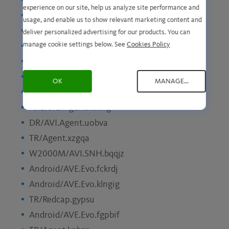
Android/AVE.Evo.edcycy
experience on our site, help us analyze site performance and
Android/AVE.Evo.royqsq
usage, and enable us to show relevant marketing content and
Java/AVI.Agent.kmzcs
deliver personalized advertising for our products. You can
manage cookie settings below. See
Cookies Policy
Android/AVE.Evo.kkgutk
Android/AVE.Mirai.vbfxl
W2000M/AVI.Agent.gohuf
OK
MANAGE...
Android/AVE.Evo.wlsgwx
Android/Agent.hlxmg
DR/AVI.Agent.uobva
TR/Agent.xzgqa
W2000M/AVI.SNH.bqqjz
Android/AVE.Evo.fckrdj
Android/AVE.Evo.klngig
TR/Redcap.gypsu
Android/AVE.Evo.fgpbif