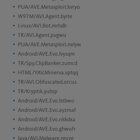
PUA/AVE.Metasploit.kvryo
W97M/AVI.Agent.byite
Linux/AVI.Bot.mrhdb
TR/AVI.Agent.pvgwu
PUA/AVE.Metasploit.nelyw
Android/AVE.Evo.lvysqm
TR/Spy.ClipBanker.zumcd
HTML/YAV.Minerva.vptqq
TR/AVI.Obfuscated.orcus
TR/Kryptik.yubsp
Android/AVE.Evo.lstbwo
Android/AVE.Evo.ayzmaf
Android/AVE.Evo.nkkdxa
Android/AVE.Evo.ghwufr
Java/AVI.Malware.rguvg