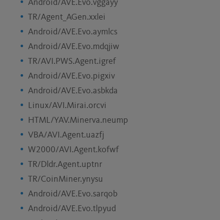
Android/AVE.Evo.vggayy
TR/Agent_AGen.xxlei
Android/AVE.Evo.aymlcs
Android/AVE.Evo.mdqjiw
TR/AVI.PWS.Agent.igref
Android/AVE.Evo.pigxiv
Android/AVE.Evo.asbkda
Linux/AVI.Mirai.orcvi
HTML/YAV.Minerva.neump
VBA/AVI.Agent.uazfj
W2000/AVI.Agent.kofwf
TR/Dldr.Agent.uptnr
TR/CoinMiner.ynysu
Android/AVE.Evo.sarqob
Android/AVE.Evo.tlpyud