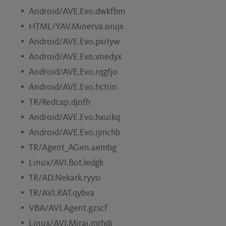
Android/AVE.Evo.dwkfbm
HTML/YAV.Minerva.oiujx
Android/AVE.Evo.pxityw
Android/AVE.Evo.vnedyx
Android/AVE.Evo.rqgfjo
Android/AVE.Evo.hctiin
TR/Redcap.djofh
Android/AVE.Evo.hxuikq
Android/AVE.Evo.ijmchb
TR/Agent_AGen.aembg
Linux/AVI.Bot.ledgk
TR/AD.Nekark.ryysi
TR/AVI.RAT.qybva
VBA/AVI.Agent.gzscf
Linux/AVI.Mirai.mrhdi