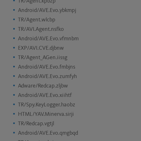
TR/Agent.kpbzp
Android/AVE.Evo.ybkmpj
TR/Agent.wlcbp
TR/AVI.Agent.nsfko
Android/AVE.Evo.vfmnbm
EXP/AVI.CVE.djbnw
TR/Agent_AGen.iissg
Android/AVE.Evo.fmbjns
Android/AVE.Evo.zumfyh
Adware/Redcap.zljbw
Android/AVE.Evo.xiihtf
TR/Spy.KeyLogger.haobz
HTML/YAV.Minerva.sirji
TR/Redcap.vgtjl
Android/AVE.Evo.qmgbqd