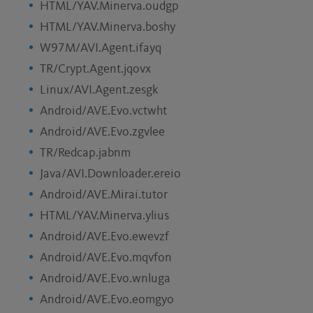
HTML/YAV.Minerva.oudgp
HTML/YAV.Minerva.boshy
W97M/AVI.Agent.ifayq
TR/Crypt.Agent.jqovx
Linux/AVI.Agent.zesgk
Android/AVE.Evo.vctwht
Android/AVE.Evo.zgvlee
TR/Redcap.jabnm
Java/AVI.Downloader.ereio
Android/AVE.Mirai.tutor
HTML/YAV.Minerva.ylius
Android/AVE.Evo.ewevzf
Android/AVE.Evo.mqvfon
Android/AVE.Evo.wnluga
Android/AVE.Evo.eomgyo