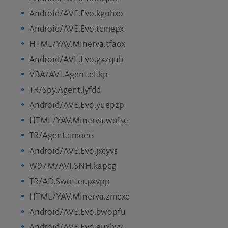
Android/AVE.Evo.kgohxo
Android/AVE.Evo.tcmepx
HTML/YAV.Minerva.tfaox
Android/AVE.Evo.gxzqub
VBA/AVI.Agent.eltkp
TR/Spy.Agent.lyfdd
Android/AVE.Evo.yuepzp
HTML/YAV.Minerva.woise
TR/Agent.qmoee
Android/AVE.Evo.jxcyvs
W97M/AVI.SNH.kapcg
TR/AD.Swotter.pxvpp
HTML/YAV.Minerva.zmexe
Android/AVE.Evo.bwopfu
Android/AVE.Evo.euxhyv