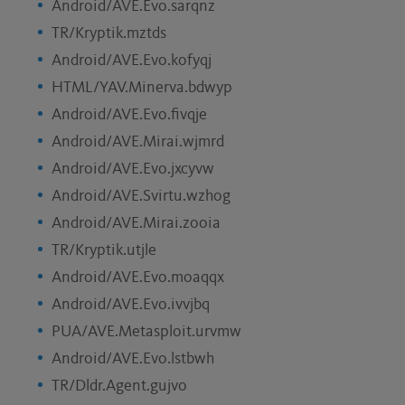
Android/AVE.Evo.sarqnz
TR/Kryptik.mztds
Android/AVE.Evo.kofyqj
HTML/YAV.Minerva.bdwyp
Android/AVE.Evo.fivqje
Android/AVE.Mirai.wjmrd
Android/AVE.Evo.jxcyvw
Android/AVE.Svirtu.wzhog
Android/AVE.Mirai.zooia
TR/Kryptik.utjle
Android/AVE.Evo.moaqqx
Android/AVE.Evo.ivvjbq
PUA/AVE.Metasploit.urvmw
Android/AVE.Evo.lstbwh
TR/Dldr.Agent.gujvo