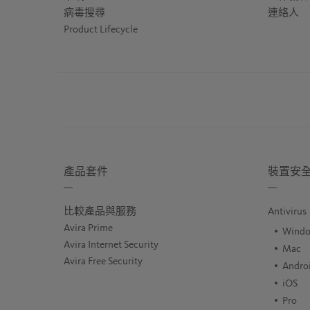
病毒搜尋
連絡人
Product Lifecycle
產品套件
裝置安
比較產品與服務
Antivirus
Avira Prime
Wind
Avira Internet Security
Mac
Avira Free Security
Andro
iOS
Pro