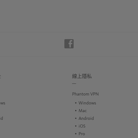
全
線上隱私
Phantom VPN
ows
Windows
Mac
id
Android
iOS
Pro