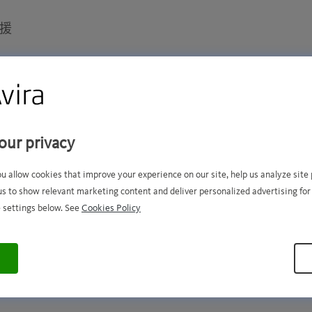
援
DF 版本 8.20.68.120 详
our privacy
ou allow cookies that improve your experience on our site, help us analyze sit
us to show relevant marketing content and deliver personalized advertising for
DF 檔案的發行日期為 2025年12月2日 星期二 12:32 下午 G
 settings below. See
Cookies Policy
下列簽章已新增至我們的簽章資料庫 (4 記錄 ):