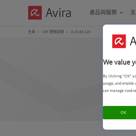
Skip
to
產品與服務
支
Main
Content
主頁
VDF 歷程記錄
8.20.68.120
XV
We value y
By clicking "OK" y
usage, and enable 
此 V
can manage cookie
OK