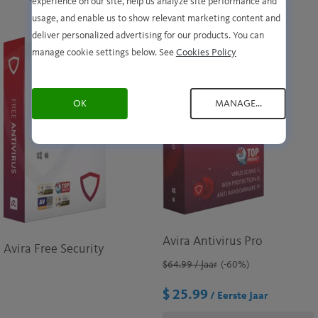
experience on our site, help us analyze site performance and
usage, and enable us to show relevant marketing content and
deliver personalized advertising for our products. You can
manage cookie settings below. See
Cookies Policy
OK
MANAGE...
Avira Antivirus Pro
Avira Free Security
$64.99
/ Jaar
(-60%)
$ 25.99
/ Eerste Jaar