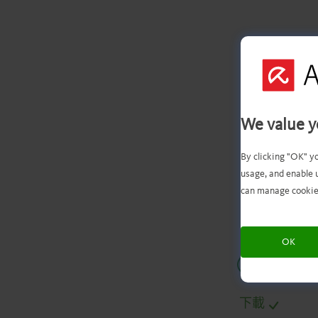
We value y
您
By clicking "OK" y
usage, and enable 
can manage cookie
OK
.
.
.
.
下載