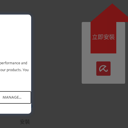
立即安裝
您只
e performance and
 our products. You
MANAGE...
.
.
.
.
.
安裝