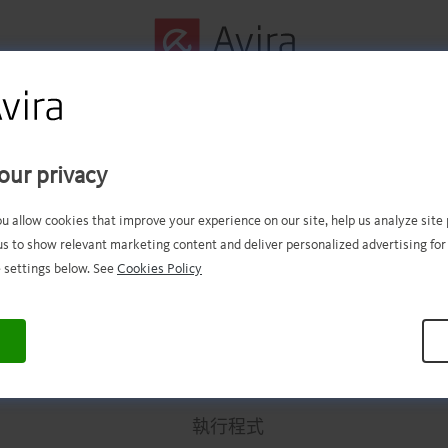
第一個步驟成功完成！
our privacy
現在應該有下載的檔案。現在，
ou allow cookies that improve your experience on our site, help us analyze sit
us to show relevant marketing content and deliver personalized advertising for
需要開啟和安裝檔案！
 settings below. See
Cookies Policy
.
.
.
.
.
.
.
.
.
.
.
.
.
.
.
.
.
.
.
.
.
.
.
.
.
.
.
.
.
.
.
.
.
執行程式