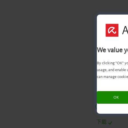
We value y
您
By clicking "OK" y
usage, and enable 
can manage cookie
OK
.
.
.
.
下載