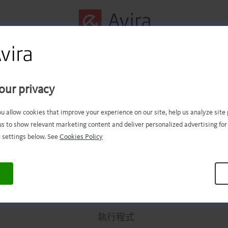
第一個步驟成功完成！
our privacy
現在應該有下載的檔案。現在，
ou allow cookies that improve your experience on our site, help us analyze sit
us to show relevant marketing content and deliver personalized advertising for
需要開啟和安裝檔案！
 settings below. See
Cookies Policy
.
.
.
.
.
.
.
.
.
.
.
.
.
.
.
.
.
.
.
.
.
.
.
.
.
.
.
.
.
.
.
.
.
執行程式