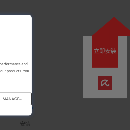
立即安裝
您只
e performance and
 our products. You
MANAGE...
.
.
.
.
.
安裝