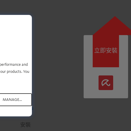
立即安裝
您只
e performance and
 our products. You
MANAGE...
.
.
.
.
.
安裝