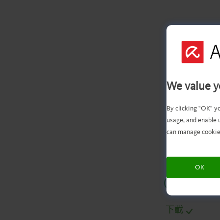
We value y
您
By clicking "OK" y
usage, and enable 
can manage cookie
OK
.
.
.
.
下載