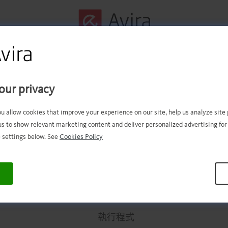
第一個步驟成功完成！
our privacy
現在應該有下載的檔案。現在，
ou allow cookies that improve your experience on our site, help us analyze sit
us to show relevant marketing content and deliver personalized advertising for
需要開啟和安裝檔案！
 settings below. See
Cookies Policy
.
.
.
.
.
.
.
.
.
.
.
.
.
.
.
.
.
.
.
.
.
.
.
.
.
.
.
.
.
.
.
.
.
執行程式