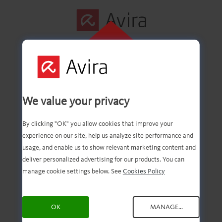
INDIRMEK IÇIN
BURAYA
İlk adım başarıyla
TIKLAYIN
We value your privacy
tamamlandı!
By clicking "OK" you allow cookies that improve your
experience on our site, help us analyze site performance and
usage, and enable us to show relevant marketing content and
deliver personalized advertising for our products. You can
Dosyanın karşıdan
manage cookie settings below. See
Cookies Policy
yüklenmiş olması gerek.
OK
MANAGE...
Artık tek yapmanız gereken