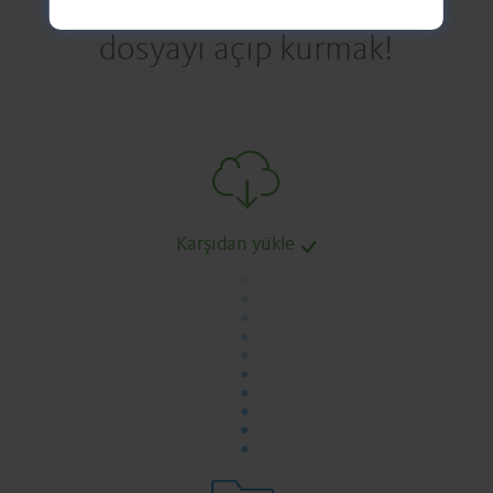
dosyayı açıp kurmak!
Karşıdan yükle
.
.
.
.
.
.
.
.
.
.