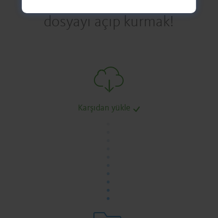
dosyayı açıp kurmak!
Karşıdan yükle
.
.
.
.
.
.
.
.
.
.