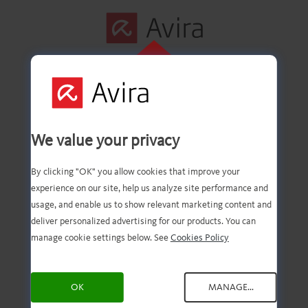
INDIRMEK IÇIN
BURAYA
İlk adım başarıyla
TIKLAYIN
We value your privacy
tamamlandı!
By clicking "OK" you allow cookies that improve your
experience on our site, help us analyze site performance and
usage, and enable us to show relevant marketing content and
deliver personalized advertising for our products. You can
Dosyanın karşıdan
manage cookie settings below. See
Cookies Policy
yüklenmiş olması gerek.
OK
MANAGE...
Artık tek yapmanız gereken