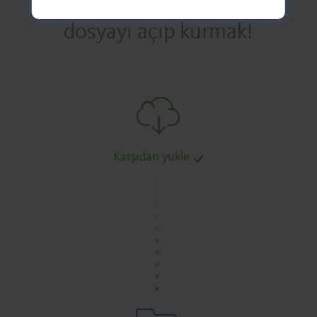
dosyayı açıp kurmak!
Karşıdan yükle
.
.
.
.
.
.
.
.
.
.