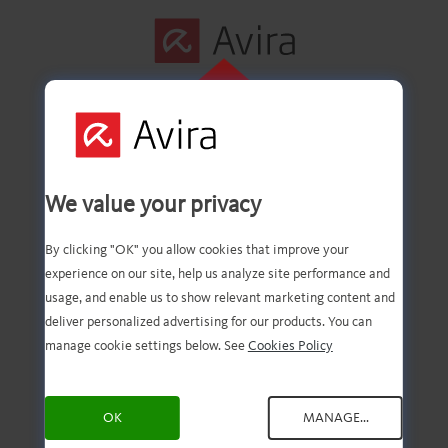
INDIRMEK IÇIN
BURAYA
İlk adım başarıyla
TIKLAYIN
We value your privacy
tamamlandı!
By clicking "OK" you allow cookies that improve your
experience on our site, help us analyze site performance and
usage, and enable us to show relevant marketing content and
deliver personalized advertising for our products. You can
Dosyanın karşıdan
manage cookie settings below. See
Cookies Policy
yüklenmiş olması gerek.
OK
MANAGE...
Artık tek yapmanız gereken