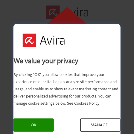
INDIRMEK IÇIN
BURAYA
TIKLAYIN
İlk adım başarıyla
We value your privacy
tamamlandı!
By clicking "OK" you allow cookies that improve your
experience on our site, help us analyze site performance and
usage, and enable us to show relevant marketing content and
deliver personalized advertising for our products. You can
Dosyanın karşıdan
manage cookie settings below. See
Cookies Policy
yüklenmiş olması gerek.
OK
MANAGE...
Artık tek yapmanız gereken