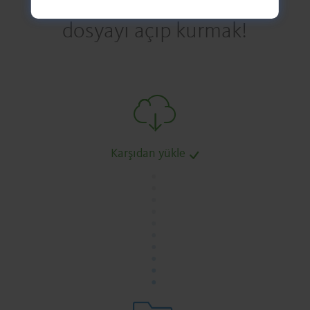
dosyayı açıp kurmak!
Karşıdan yükle
.
.
.
.
.
.
.
.
.
.