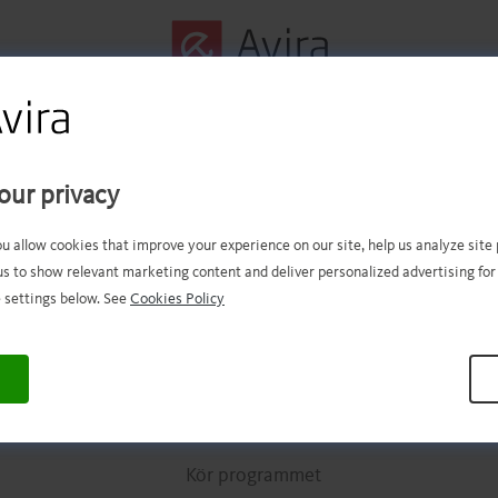
Steg 1 avklarat!
our privacy
u bör nu ha den nedladdade filen. 
ou allow cookies that improve your experience on our site, help us analyze sit
us to show relevant marketing content and deliver personalized advertising for
över du bara öppna och installera 
 settings below. See
Cookies Policy
.
.
.
.
.
.
.
.
.
.
.
.
.
.
.
.
.
.
.
.
.
.
.
.
.
.
.
.
.
.
.
.
.
Kör programmet