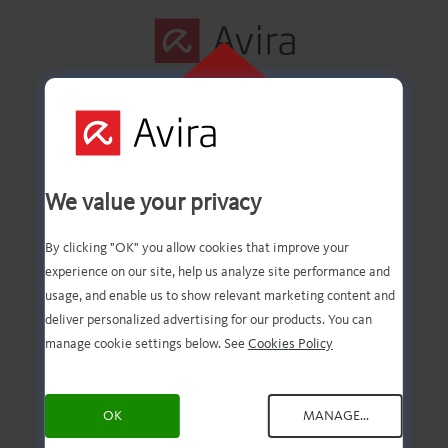
KLICKA HÄR
FÖR ATT
Steg 1 avklarat!
INSTALLERA
We value your privacy
By clicking "OK" you allow cookies that improve your
experience on our site, help us analyze site performance and
Du bör nu ha den
usage, and enable us to show relevant marketing content and
deliver personalized advertising for our products. You can
nedladdade filen. Nu
manage cookie settings below. See
Cookies Policy
behöver du bara öppna och
OK
MANAGE...
installera den!