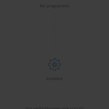
Kör programmet
.
.
.
.
.
.
.
.
.
.
Installera
Har nedladdningen inte startat?