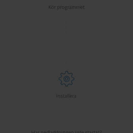
Kör programmet
.
.
.
.
.
.
.
.
.
.
Installera
Har nedladdningen inte startat?