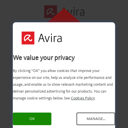
KLICKA HÄR
FÖR ATT
INSTALLERA
Steg 1 avklarat!
We value your privacy
By clicking "OK" you allow cookies that improve your
experience on our site, help us analyze site performance and
Du bör nu ha den
usage, and enable us to show relevant marketing content and
deliver personalized advertising for our products. You can
nedladdade filen. Nu
manage cookie settings below. See
Cookies Policy
behöver du bara öppna och
OK
MANAGE...
installera den!