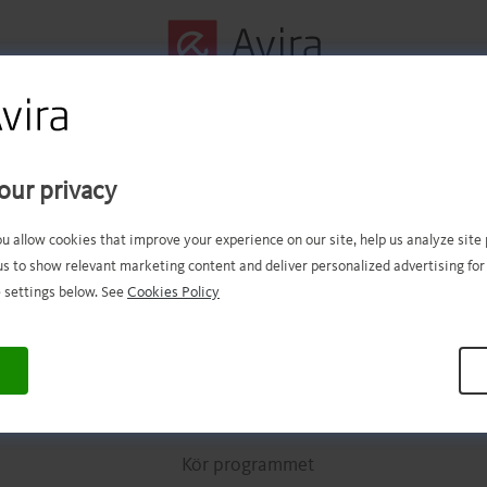
Steg 1 avklarat!
our privacy
u bör nu ha den nedladdade filen. 
ou allow cookies that improve your experience on our site, help us analyze sit
us to show relevant marketing content and deliver personalized advertising for
över du bara öppna och installera 
 settings below. See
Cookies Policy
.
.
.
.
.
.
.
.
.
.
.
.
.
.
.
.
.
.
.
.
.
.
.
.
.
.
.
.
.
.
.
.
.
Kör programmet