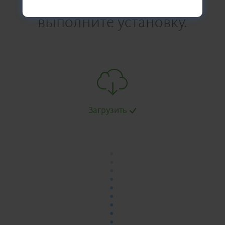
выполните установку.
Загрузить
.
.
.
.
.
.
.
.
.