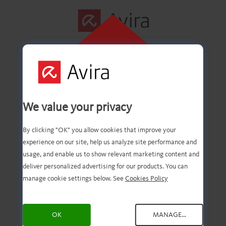
ЩЕЛКНИТЕ
ЗДЕСЬ ДЛЯ
НАЧАЛА
Первый шаг
УСТАНОВКИ
We value your privacy
успешно
By clicking "OK" you allow cookies that improve your
experience on our site, help us analyze site performance and
выполнен!
usage, and enable us to show relevant marketing content and
deliver personalized advertising for our products. You can
manage cookie settings below. See
Cookies Policy
Файл загружен. Теперь
OK
MANAGE...
просто откройте его и