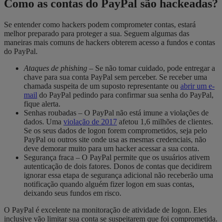
Como as contas do PayPal são hackeadas?
Se entender como hackers podem comprometer contas, estará
melhor preparado para proteger a sua. Seguem algumas das
maneiras mais comuns de hackers obterem acesso a fundos e contas
do PayPal.
Ataques de phishing
– Se não tomar cuidado, pode entregar a
chave para sua conta PayPal sem perceber. Se receber uma
chamada suspeita de um suposto representante ou
abrir um e-
mail
do PayPal pedindo para confirmar sua senha do PayPal,
fique alerta.
Senhas roubadas – O PayPal não está imune a violações de
dados. Uma
violação de 2017
afetou 1,6 milhões de clientes.
Se os seus dados de logon forem comprometidos, seja pelo
PayPal ou outros site onde usa as mesmas credenciais, não
deve demorar muito para um hacker acessar a sua conta.
Segurança fraca – O PayPal permite que os usuários ativem
autenticação de dois fatores. Donos de contas que decidirem
ignorar essa etapa de segurança adicional não receberão uma
notificação quando alguém fizer logon em suas contas,
deixando seus fundos em risco.
O PayPal é excelente na monitoração de atividade de logon. Eles
inclusive vão limitar sua conta se suspeitarem que foi comprometida.