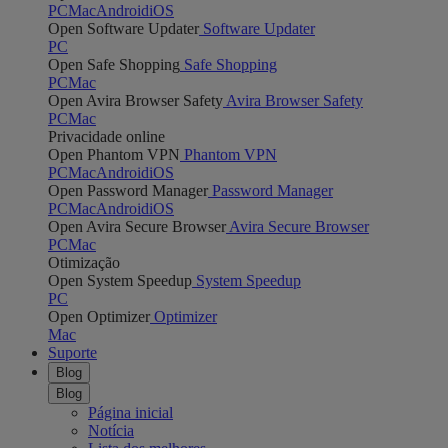
PC
Mac
Android
iOS
Open Software Updater
Software Updater
PC
Open Safe Shopping
Safe Shopping
PC
Mac
Open Avira Browser Safety
Avira Browser Safety
PC
Mac
Privacidade online
Open Phantom VPN
Phantom VPN
PC
Mac
Android
iOS
Open Password Manager
Password Manager
PC
Mac
Android
iOS
Open Avira Secure Browser
Avira Secure Browser
PC
Mac
Otimização
Open System Speedup
System Speedup
PC
Open Optimizer
Optimizer
Mac
Suporte
Blog
Blog
Página inicial
Notícia