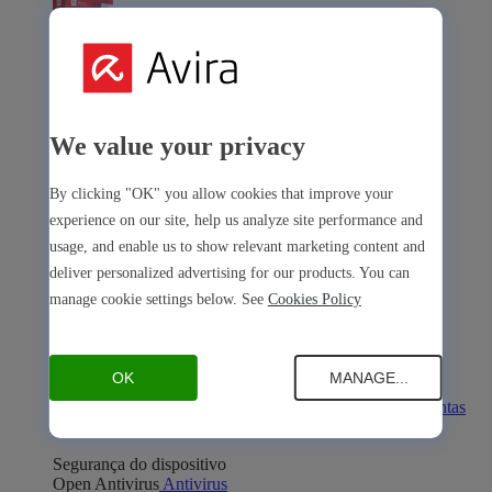
Avira Internet Security
We value your privacy
Nossa solução 3-em-1 com muitas ferramentas premium
By clicking "OK" you allow cookies that improve your
Avira Free Security
experience on our site, help us analyze site performance and
usage, and enable us to show relevant marketing content and
deliver personalized advertising for our products. You can
manage cookie settings below. See
Cookies Policy
Avira Free Security
OK
MANAGE...
Nossa solução gratuita e completa com todas as ferramentas
essenciais
Segurança do dispositivo
Open Antivirus
Antivirus