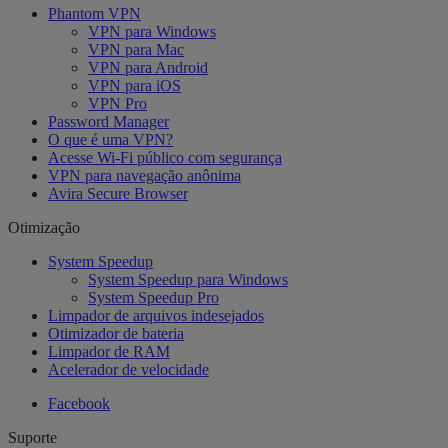
Phantom VPN
VPN para Windows
VPN para Mac
VPN para Android
VPN para iOS
VPN Pro
Password Manager
O que é uma VPN?
Acesse Wi-Fi público com segurança
VPN para navegação anônima
Avira Secure Browser
Otimização
System Speedup
System Speedup para Windows
System Speedup Pro
Limpador de arquivos indesejados
Otimizador de bateria
Limpador de RAM
Acelerador de velocidade
Facebook
Suporte