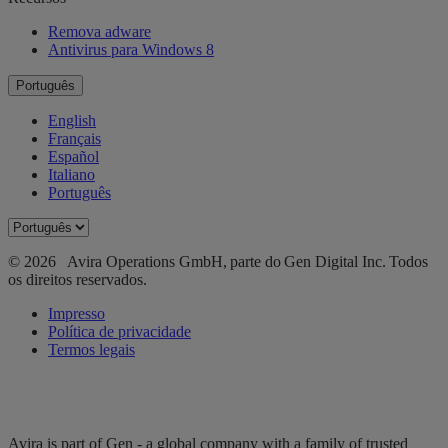
Remova adware
Antivirus para Windows 8
Português
English
Français
Español
Italiano
Português
© 2026 Avira Operations GmbH, parte do Gen Digital Inc. Todos
os direitos reservados.
Impresso
Política de privacidade
Termos legais
Avira is part of Gen - a global company with a family of trusted