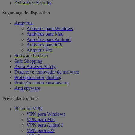
Avira Free Security
Segurança do dispositivo
Antivirus
Antivírus para Windows
Antivírus para Mac
Antivírus para Android
Antivírus para iOS
Antivirus Pro
Software Updater
Safe Shopping
Avira Browser Safety
Detector e removedor de malware
Proteção contra phishing
Proteção contra ransomware
Anti spyware
Privacidade online
Phantom VPN
VPN para Windows
VPN para Mac
VPN para Android
VPN para iOS