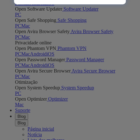
PC
Mac
Android
iOS
Open Software Updater
Software Updater
PC
Open Safe Shopping
Safe Shopping
PC
Mac
Open Avira Browser Safety
Avira Browser Safety
PC
Mac
Privacidade online
Open Phantom VPN
Phantom VPN
PC
Mac
Android
iOS
Open Password Manager
Password Manager
PC
Mac
Android
iOS
Open Avira Secure Browser
Avira Secure Browser
PC
Mac
Otimização
Open System Speedup
System Speedup
PC
Open Optimizer
Optimizer
Mac
Suporte
Blog
Blog
Página inicial
Notícia