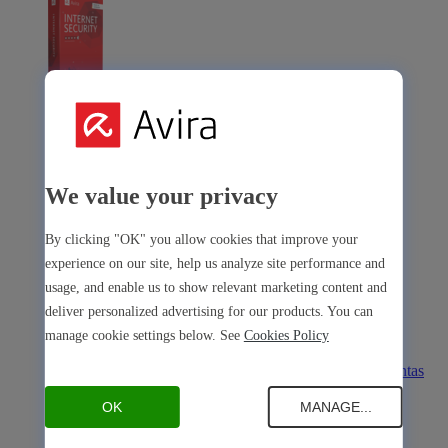
Avira Internet Security
Nossa solução 3-em-1 com muitas ferramentas premium
We value your privacy
Avira Free Security
By clicking "OK" you allow cookies that improve your
experience on our site, help us analyze site performance and
usage, and enable us to show relevant marketing content and
deliver personalized advertising for our products. You can
Avira Free Security
manage cookie settings below. See
Cookies Policy
Nossa solução gratuita e completa com todas as ferramentas
essenciais
OK
MANAGE...
Segurança do dispositivo
Open Antivirus
Antivirus