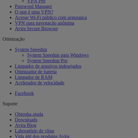
VPN Pro
Password Manager
O que é uma VPN?
Acesse Wi-Fi público com segurança
VPN para navegação anônima
Avira Secure Browser
Otimização
System Speedup
System Speedup para Windows
System Speedup Pro
Limpador de arquivos indesejados
Otimizador de bateria
Limpador de RAM
Acelerador de velocidade
Facebook
Suporte
Obtenha ajuda
Downloads
Avira Blog
Laboratório de vírus
Vida útil dos produtos Avira