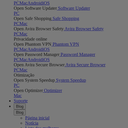
PC
Mac
Android
iOS
Open Software Updater
Software Updater
PC
Open Safe Shopping
Safe Shopping
PC
Mac
Open Avira Browser Safety
Avira Browser Safety
PC
Mac
Privacidade online
Open Phantom VPN
Phantom VPN
PC
Mac
Android
iOS
Open Password Manager
Password Manager
PC
Mac
Android
iOS
Open Avira Secure Browser
Avira Secure Browser
PC
Mac
Otimização
Open System Speedup
System Speedup
PC
Open Optimizer
Optimizer
Mac
Suporte
Blog
Blog
Página inicial
Notícia