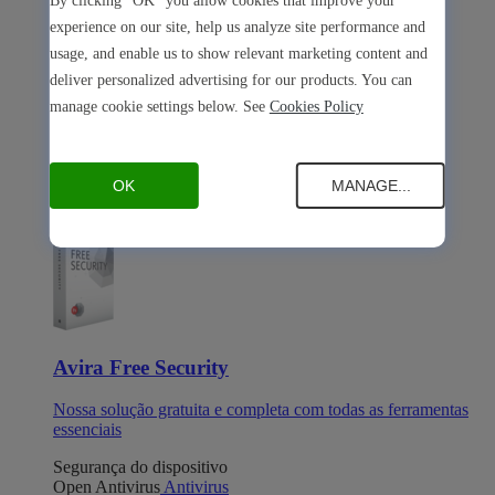
By clicking "OK" you allow cookies that improve your
experience on our site, help us analyze site performance and
usage, and enable us to show relevant marketing content and
deliver personalized advertising for our products. You can
manage cookie settings below. See
Cookies Policy
Avira Internet Security
Nossa solução 3-em-1 com muitas ferramentas premium
OK
MANAGE...
Avira Free Security
Avira Free Security
Nossa solução gratuita e completa com todas as ferramentas
essenciais
Segurança do dispositivo
Open Antivirus
Antivirus