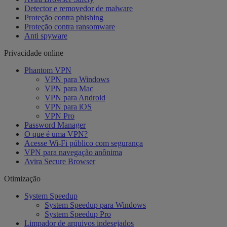
Detector e removedor de malware
Proteção contra phishing
Proteção contra ransomware
Anti spyware
Privacidade online
Phantom VPN
VPN para Windows
VPN para Mac
VPN para Android
VPN para iOS
VPN Pro
Password Manager
O que é uma VPN?
Acesse Wi-Fi público com segurança
VPN para navegação anônima
Avira Secure Browser
Otimização
System Speedup
System Speedup para Windows
System Speedup Pro
Limpador de arquivos indesejados