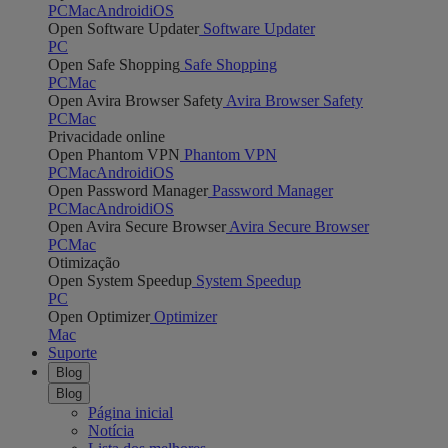
PC
Mac
Android
iOS
Open Software Updater
Software Updater
PC
Open Safe Shopping
Safe Shopping
PC
Mac
Open Avira Browser Safety
Avira Browser Safety
PC
Mac
Privacidade online
Open Phantom VPN
Phantom VPN
PC
Mac
Android
iOS
Open Password Manager
Password Manager
PC
Mac
Android
iOS
Open Avira Secure Browser
Avira Secure Browser
PC
Mac
Otimização
Open System Speedup
System Speedup
PC
Open Optimizer
Optimizer
Mac
Suporte
Blog
Blog
Página inicial
Notícia