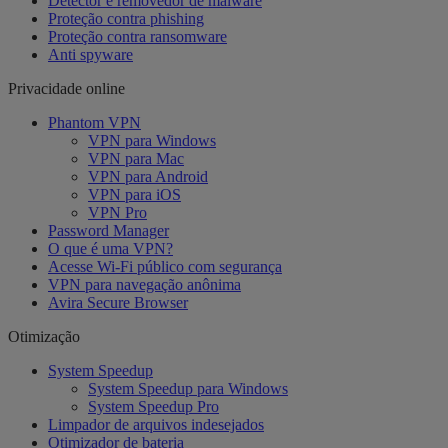
Detector e removedor de malware
Proteção contra phishing
Proteção contra ransomware
Anti spyware
Privacidade online
Phantom VPN
VPN para Windows
VPN para Mac
VPN para Android
VPN para iOS
VPN Pro
Password Manager
O que é uma VPN?
Acesse Wi-Fi público com segurança
VPN para navegação anônima
Avira Secure Browser
Otimização
System Speedup
System Speedup para Windows
System Speedup Pro
Limpador de arquivos indesejados
Otimizador de bateria