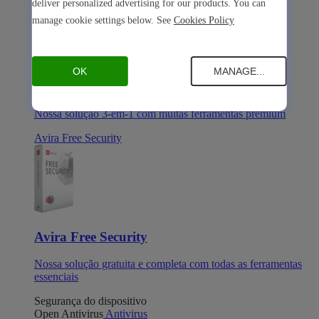
deliver personalized advertising for our products. You can
manage cookie settings below. See
Cookies Policy
OK
MANAGE...
Avira Internet Security
Nossa solução 3-em-1 com muitas ferramentas premium
Avira Free Security
Avira Free Security
Nossa solução gratuita e completa com todas as ferramentas
essenciais
Segurança do dispositivo
Open Antivirus
Antivirus