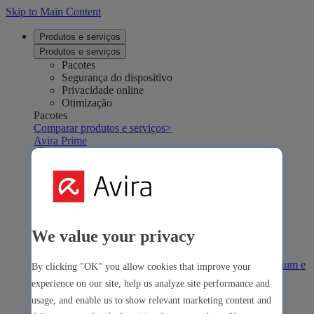
Skip to Main Content
Produtos e serviços
Produtos e serviços
Pacotes
Segurança do dispositivo
Privacidade online
Otimização
Pacotes
Comparar produtos e serviços
>
Avira Prime
We value your privacy
Avira Prime
Nossa solução abrangente com muitas ferramentas premium e
By clicking "OK" you allow cookies that improve your
aplicativos
experience on our site, help us analyze site performance and
usage, and enable us to show relevant marketing content and
Avira Internet Security