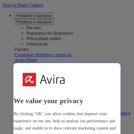
Skip to Main Content
Produtos e serviços
Produtos e serviços
Pacotes
Segurança do dispositivo
Privacidade online
Otimização
Pacotes
Comparar produtos e serviços
>
Avira Prime
We value your privacy
Avira Prime
Nossa solução abrangente com muitas ferramentas premium e
By clicking "OK" you allow cookies that improve your
aplicativos
experience on our site, help us analyze site performance and
usage, and enable us to show relevant marketing content and
Avira Internet Security