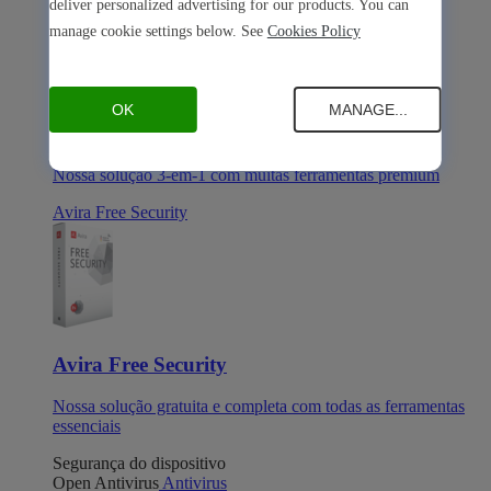
deliver personalized advertising for our products. You can
manage cookie settings below. See
Cookies Policy
OK
MANAGE...
Avira Internet Security
Nossa solução 3-em-1 com muitas ferramentas premium
Avira Free Security
Avira Free Security
Nossa solução gratuita e completa com todas as ferramentas
essenciais
Segurança do dispositivo
Open Antivirus
Antivirus