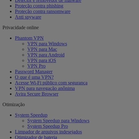
Detector e removedor de malware
Proteção contra phishing
Proteção contra ransomware
Anti spyware
Privacidade online
Phantom VPN
VPN para Windows
VPN para Mac
VPN para Android
VPN para iOS
VPN Pro
Password Manager
O que é uma VPN?
Acesse Wi-Fi público com segurança
VPN para navegação anônima
Avira Secure Browser
Otimização
System Speedup
System Speedup para Windows
System Speedup Pro
Limpador de arquivos indesejados
Otimizador de bateria