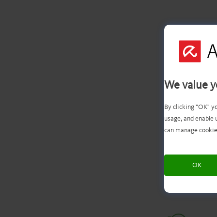
最
We value y
By clicking "OK" y
usage, and enable 
フ
can manage cookie
る
OK