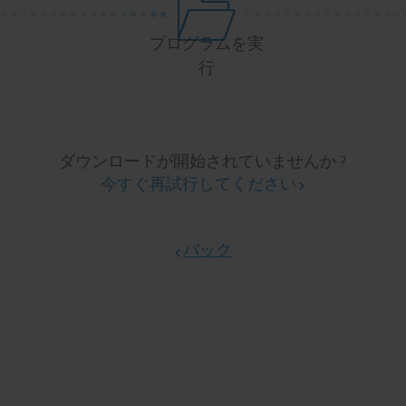
.
.
.
.
.
.
.
.
.
.
.
.
.
.
.
.
.
.
.
.
.
.
.
.
.
.
.
.
.
.
.
.
.
プログラムを実
行
ダウンロードが開始されていませんか ?
今すぐ再試行してください
バック