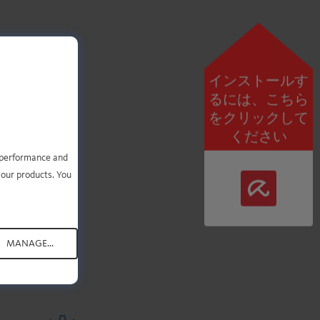
インストールす
まし
るには、こちら
をクリックして
ください
e performance and
 our products. You
てい
いて
MANAGE...