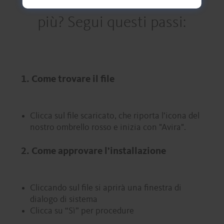
più? Segui questi passi:
1. Come trovare il file
Clicca sul file scaricato, che riporta l’icona del
nostro ombrello rosso e inizia con "Avira".
2. Come approvare l’installazione
Cliccando sul file si aprirà una finestra di
dialogo di sistema
Clicca su “Sì” per procedure