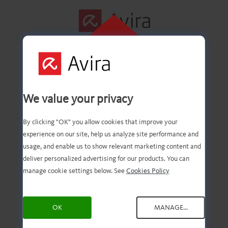
FAI CLIC QUI PER
ESEGUIRE
L'INSTALLAZIONE
Installiamo la tua
We value your privacy
Avira!
By clicking "OK" you allow cookies that improve your
experience on our site, help us analyze site performance and
usage, and enable us to show relevant marketing content and
deliver personalized advertising for our products. You can
manage cookie settings below. See
Cookies Policy
Per cominciare, clicca sul
file scaricato.
OK
MANAGE...
Hai bisogno di un aiuto in