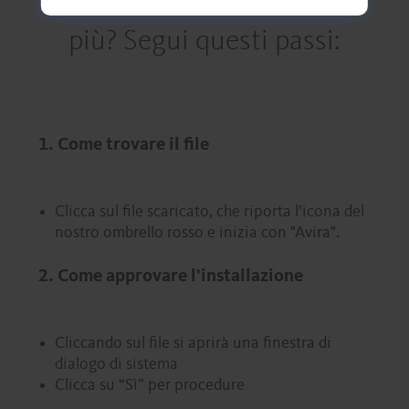
più? Segui questi passi:
1. Come trovare il file
Clicca sul file scaricato, che riporta l’icona del
nostro ombrello rosso e inizia con "Avira".
2. Come approvare l’installazione
Cliccando sul file si aprirà una finestra di
dialogo di sistema
Clicca su “Sì” per procedure