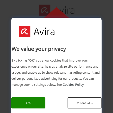
FAI CLIC QUI PER
ESEGUIRE
L'INSTALLAZIONE
Installiamo la tua
We value your privacy
Avira!
By clicking "OK" you allow cookies that improve your
experience on our site, help us analyze site performance and
usage, and enable us to show relevant marketing content and
deliver personalized advertising for our products. You can
manage cookie settings below. See
Cookies Policy
Per cominciare, clicca sul
file scaricato.
OK
MANAGE...
Hai bisogno di un aiuto in