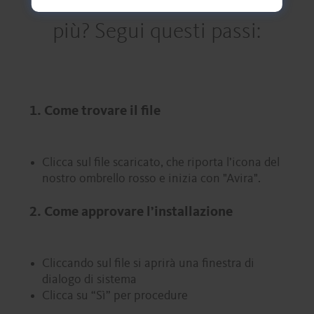
più? Segui questi passi:
1. Come trovare il file
Clicca sul file scaricato, che riporta l’icona del
nostro ombrello rosso e inizia con "Avira".
2. Come approvare l’installazione
Cliccando sul file si aprirà una finestra di
dialogo di sistema
Clicca su “Sì” per procedure