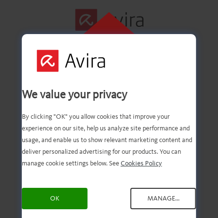
FAI CLIC QUI PER
ESEGUIRE
L'INSTALLAZIONE
Installiamo la tua
We value your privacy
Avira!
By clicking "OK" you allow cookies that improve your
experience on our site, help us analyze site performance and
usage, and enable us to show relevant marketing content and
deliver personalized advertising for our products. You can
manage cookie settings below. See
Cookies Policy
Per cominciare, clicca sul
file scaricato.
OK
MANAGE...
Hai bisogno di un aiuto in