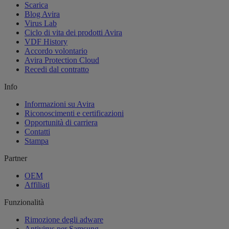
Scarica
Blog Avira
Virus Lab
Ciclo di vita dei prodotti Avira
VDF History
Accordo volontario
Avira Protection Cloud
Recedi dal contratto
Info
Informazioni su Avira
Riconoscimenti e certificazioni
Opportunità di carriera
Contatti
Stampa
Partner
OEM
Affiliati
Funzionalità
Rimozione degli adware
Antivirus per Samsung