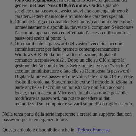
genere:
net user Nils2 0106$Windows /add
. Quando
scegliete una password, assicuratevi che contenga almeno 8
caratteri, lettere maiuscole e minuscole e caratteri speciali.
Chiudete la riga di comando. Se il nuovo account utente non è
immediatamente disponibile, riavviate il computer. Selezionate
l’account appena creato ed effettuate l’accesso utilizzando la
password scelta al punto 4.
Ora modificate la password del vostro “vecchio” account
amministratore: per farlo premete contemporaneamente
Windows + R. Nella finestra di esecuzione, digitate il
comando userpasswords2 . Dopo un clic su OK si apre la
gestione dell’account utente. Selezionate il vostro “vecchio”
account amministratore e fate clic su Reimposta la password.
Digitate la nuova password due volte, fate clic su OK e avrete
risolto il problema. Suggerimento extra: il metodo funziona in
parte anche se l’account amministratore non è un account
locale, ma un account Microsoft. In tal caso non è possibile
modificare la password, ma potete accedere ai dati
memorizzati sul computer e salvarli su un disco rigido esterno.
Nella terza parte della serie imparerete a creare un supporto dati con
password per le emergenze future.
Questo articolo è disponibile anche in:
Tedesco
Francese