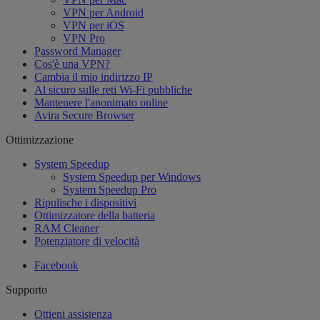
VPN per Android
VPN per iOS
VPN Pro
Password Manager
Cos'è una VPN?
Cambia il mio indirizzo IP
Al sicuro sulle reti Wi-Fi pubbliche
Mantenere l'anonimato online
Avira Secure Browser
Ottimizzazione
System Speedup
System Speedup per Windows
System Speedup Pro
Ripulische i dispositivi
Ottimizzatore della batteria
RAM Cleaner
Potenziatore di velocità
Facebook
Supporto
Ottieni assistenza