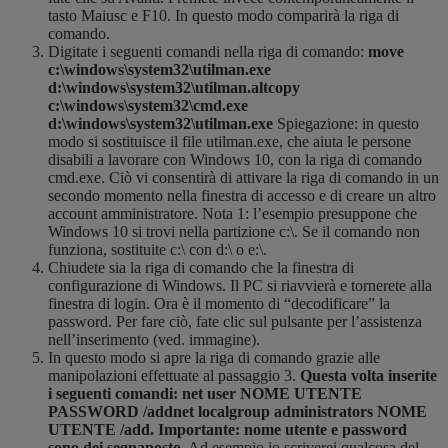
tasto Maiusc e F10. In questo modo comparirà la riga di
comando.
Digitate i seguenti comandi nella riga di comando:
move
c:\windows\system32\utilman.exe
d:\windows\system32\utilman.altcopy
c:\windows\system32\cmd.exe
d:\windows\system32\utilman.exe
Spiegazione: in questo
modo si sostituisce il file utilman.exe, che aiuta le persone
disabili a lavorare con Windows 10, con la riga di comando
cmd.exe. Ciò vi consentirà di attivare la riga di comando in un
secondo momento nella finestra di accesso e di creare un altro
account amministratore. Nota 1: l’esempio presuppone che
Windows 10 si trovi nella partizione c:\. Se il comando non
funziona, sostituite c:\ con d:\ o e:\.
Chiudete sia la riga di comando che la finestra di
configurazione di Windows. Il PC si riavvierà e tornerete alla
finestra di login. Ora è il momento di “decodificare” la
password. Per fare ciò, fate clic sul pulsante per l’assistenza
nell’inserimento (ved. immagine).
In questo modo si apre la riga di comando grazie alle
manipolazioni effettuate al passaggio 3.
Questa volta inserite
i seguenti comandi: net user NOME UTENTE
PASSWORD /addnet localgroup administrators NOME
UTENTE /add. Importante: nome utente e password
sono dei segnaposto.
Ad esempio io scriverei qualcosa del