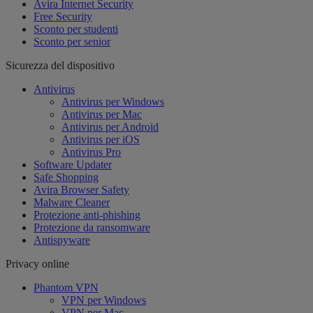
Avira Internet Security
Free Security
Sconto per studenti
Sconto per senior
Sicurezza del dispositivo
Antivirus
Antivirus per Windows
Antivirus per Mac
Antivirus per Android
Antivirus per iOS
Antivirus Pro
Software Updater
Safe Shopping
Avira Browser Safety
Malware Cleaner
Protezione anti-phishing
Protezione da ransomware
Antispyware
Privacy online
Phantom VPN
VPN per Windows
VPN per Mac