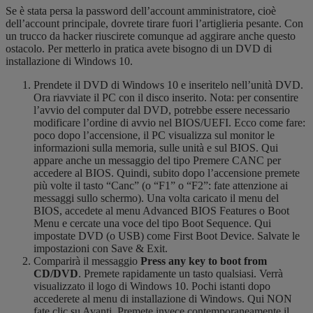
Se è stata persa la password dell’account amministratore, cioè
dell’account principale, dovrete tirare fuori l’artiglieria pesante. Con
un trucco da hacker riuscirete comunque ad aggirare anche questo
ostacolo. Per metterlo in pratica avete bisogno di un DVD di
installazione di Windows 10.
Prendete il DVD di Windows 10 e inseritelo nell’unità DVD.
Ora riavviate il PC con il disco inserito. Nota: per consentire
l’avvio del computer dal DVD, potrebbe essere necessario
modificare l’ordine di avvio nel BIOS/UEFI. Ecco come fare:
poco dopo l’accensione, il PC visualizza sul monitor le
informazioni sulla memoria, sulle unità e sul BIOS. Qui
appare anche un messaggio del tipo Premere CANC per
accedere al BIOS. Quindi, subito dopo l’accensione premete
più volte il tasto “Canc” (o “F1” o “F2”: fate attenzione ai
messaggi sullo schermo). Una volta caricato il menu del
BIOS, accedete al menu Advanced BIOS Features o Boot
Menu e cercate una voce del tipo Boot Sequence. Qui
impostate DVD (o USB) come First Boot Device. Salvate le
impostazioni con Save & Exit.
Comparirà il messaggio
Press any key to boot from
CD/DVD
. Premete rapidamente un tasto qualsiasi. Verrà
visualizzato il logo di Windows 10. Pochi istanti dopo
accederete al menu di installazione di Windows. Qui NON
fate clic su Avanti. Premete invece contemporaneamente il