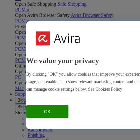
Open Safe Shopping
Safe Shopping
PC
Mac
Open Avira Browser Safety
Avira Browser Safety
PC
Mac
Privacy online
Open Phantom VPN
Phantom VPN
PC
Mac
Android
iOS
Open Password Manager
Password Manager
PC
Mac
Android
iOS
Open Avira Secure Browser
Avira Secure Browser
We value your privacy
PC
Mac
Ottimizzazione
Open System Speedup
System Speedup
By clicking "OK" you allow cookies that improve your experienc
PC
usage, and enable us to show relevant marketing content and del
Open Optimizer
Optimizer
Mac
can manage cookie settings below. See
Cookies Policy
Supporto
Blog
Blog
OK
Sicurezza
Malware
Virus
Ransomware
Phishing