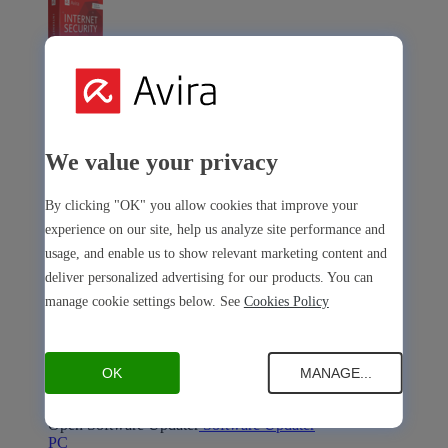
Avira Internet Security
We value your privacy
La nostra soluzione 3 in 1 con tanti strumenti premium
Free Security
By clicking "OK" you allow cookies that improve your
experience on our site, help us analyze site performance and
usage, and enable us to show relevant marketing content and
deliver personalized advertising for our products. You can
manage cookie settings below. See
Cookies Policy
Free Security
Sicurezza del dispositivo
OK
MANAGE...
Open Antivirus
Antivirus
PC
Mac
Android
iOS
Open Software Updater
Software Updater
PC