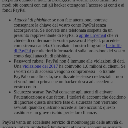
modi più comuni con cui gli hacker ottengono l’accesso ai conti e ai
fondi PayPal.
Attacchi di phishing: s
e non fate attenzione, potreste
consegnare la chiave del vostro conto PayPal senza
accorgervene. Se ricevete una telefonata sospetta da un
presunto rappresentante di PayPal o
aprite un’email
che vi
chiede di confermare la vostra password PayPal, procedete
con estrema cautela. Consultate il nostro blog sulle
Le truffe
di PayPal
per ulteriori informazioni sulla protezione del vostro
conto dagli attacchi di phishing.
Password rubate: PayPal non è immune alle violazioni di dati.
Una
violazione del 2017
ha coinvolto 1,6 milioni di clienti. Se
i vostri dati di accesso vengono compromessi – o tramite
PayPal o un altro sito, se utilizzate le stesse credenziali – non
ci vorrà molto prima che un hacker riesca ad accedere al
vostro conto.
Sicurezza scarsa: PayPal consente agli utenti di attivare
l’autenticazione a due fattori. I titolari di account che decidono
di ignorare questa ulteriore fase di sicurezza non verranno
avvisati quando qualcuno accede al loro account: questo
costituisce un grave rischio per le loro finanze.
PayPal vanta un eccellente servizio di monitoraggio delle attività di
accesso. Infatti, applicherà limitazioni al vostro account se sospetta