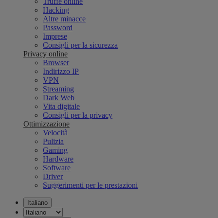
Truffe online
Hacking
Altre minacce
Password
Imprese
Consigli per la sicurezza
Privacy online
Browser
Indirizzo IP
VPN
Streaming
Dark Web
Vita digitale
Consigli per la privacy
Ottimizzazione
Velocità
Pulizia
Gaming
Hardware
Software
Driver
Suggerimenti per le prestazioni
Italiano