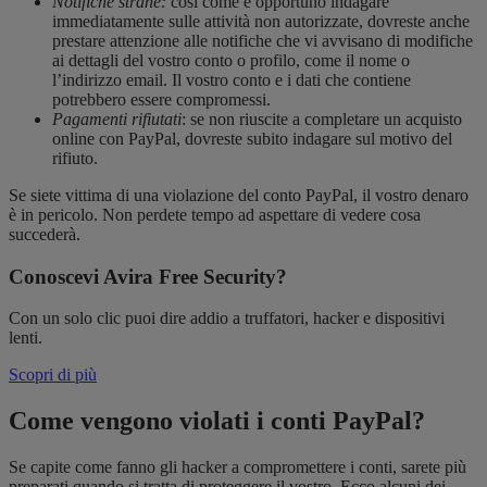
Notifiche strane:
così come è opportuno indagare
immediatamente sulle attività non autorizzate, dovreste anche
prestare attenzione alle notifiche che vi avvisano di modifiche
ai dettagli del vostro conto o profilo, come il nome o
l’indirizzo email. Il vostro conto e i dati che contiene
potrebbero essere compromessi.
Pagamenti rifiutati
: se non riuscite a completare un acquisto
online con PayPal, dovreste subito indagare sul motivo del
rifiuto.
Se siete vittima di una violazione del conto PayPal, il vostro denaro
è in pericolo. Non perdete tempo ad aspettare di vedere cosa
succederà.
Conoscevi Avira Free Security?
Con un solo clic puoi dire addio a truffatori, hacker e dispositivi
lenti.
Scopri di più
Come vengono violati i conti PayPal?
Se capite come fanno gli hacker a compromettere i conti, sarete più
preparati quando si tratta di proteggere il vostro. Ecco alcuni dei