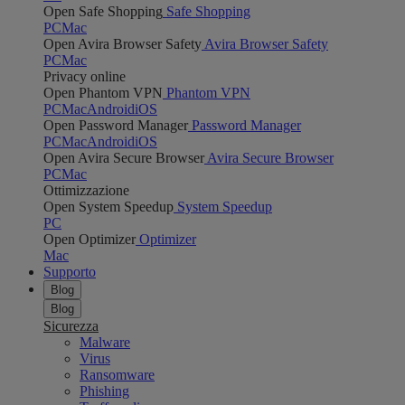
Open Safe Shopping
Safe Shopping
PC
Mac
Open Avira Browser Safety
Avira Browser Safety
PC
Mac
Privacy online
Open Phantom VPN
Phantom VPN
PC
Mac
Android
iOS
Open Password Manager
Password Manager
PC
Mac
Android
iOS
Open Avira Secure Browser
Avira Secure Browser
PC
Mac
Ottimizzazione
Open System Speedup
System Speedup
PC
Open Optimizer
Optimizer
Mac
Supporto
Blog
Blog
Sicurezza
Malware
Virus
Ransomware
Phishing