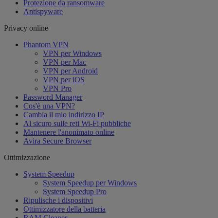
Protezione da ransomware
Antispyware
Privacy online
Phantom VPN
VPN per Windows
VPN per Mac
VPN per Android
VPN per iOS
VPN Pro
Password Manager
Cos'è una VPN?
Cambia il mio indirizzo IP
Al sicuro sulle reti Wi-Fi pubbliche
Mantenere l'anonimato online
Avira Secure Browser
Ottimizzazione
System Speedup
System Speedup per Windows
System Speedup Pro
Ripulische i dispositivi
Ottimizzatore della batteria
RAM Cleaner