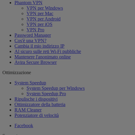
Phantom VPN
VPN per Windows
VPN per Mac
VPN per Android
VPN per iOS
VPN Pro
Password Manager
Cos'è una VPN?
Cambia il mio indirizzo IP
Al sicuro sulle reti Wi-Fi pubbliche
Mantenere l'anonimato online
Avira Secure Browser
Ottimizzazione
System Speedup
System Speedup per Windows
System Speedup Pro
Ripulische i dispositivi
Ottimizzatore della batteria
RAM Cleaner
Potenziatore di velocità
Facebook