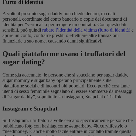
Furto di identità
A volte il presunto sugar daddy non chiede denaro, ma dati
personali, coordinate del conto bancario o copie dei documenti di
identità per “verifica” o per redigere un contratto. Con questi dati
sensibili, può quindi
rubare l’identità della vittima (furto di identità)
e
aprire un conto, contrarre prestiti o effettuare altre transazioni
finanziarie a suo nome, causando danni significativi.
Quali piattaforme usano i truffatori del
sugar dating?
Come già accennato, le persone che si spacciano per sugar daddy,
sugar mommy e sugar baby operano principalmente sulle
piattaforme social e di incontri più popolari. Ecco perché così tante
utenti di sesso femminile segnalano di essere sommerse da messaggi
di “sugar daddy”, soprattutto su Instagram, Snapchat e TikTok.
Instagram e Snapchat
Su Instagram, i truffatori a volte cercano specificamente persone che
pubblicano foto con hashtag come #sugarbaby, #luxurylifestyle o
#needmoney. È anche molto facile entrare in contatto tramite questa