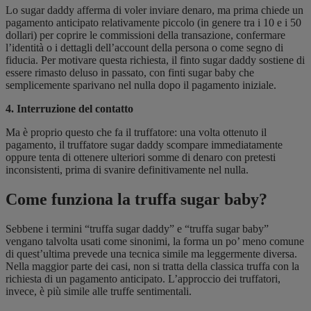
Lo sugar daddy afferma di voler inviare denaro, ma prima chiede un
pagamento anticipato relativamente piccolo (in genere tra i 10 e i 50
dollari) per coprire le commissioni della transazione, confermare
l’identità o i dettagli dell’account della persona o come segno di
fiducia. Per motivare questa richiesta, il finto sugar daddy sostiene di
essere rimasto deluso in passato, con finti sugar baby che
semplicemente sparivano nel nulla dopo il pagamento iniziale.
4. Interruzione del contatto
Ma è proprio questo che fa il truffatore: una volta ottenuto il
pagamento, il truffatore sugar daddy scompare immediatamente
oppure tenta di ottenere ulteriori somme di denaro con pretesti
inconsistenti, prima di svanire definitivamente nel nulla.
Come funziona la truffa sugar baby?
Sebbene i termini “truffa sugar daddy” e “truffa sugar baby”
vengano talvolta usati come sinonimi, la forma un po’ meno comune
di quest’ultima prevede una tecnica simile ma leggermente diversa.
Nella maggior parte dei casi, non si tratta della classica truffa con la
richiesta di un pagamento anticipato. L’approccio dei truffatori,
invece, è più simile alle truffe sentimentali.