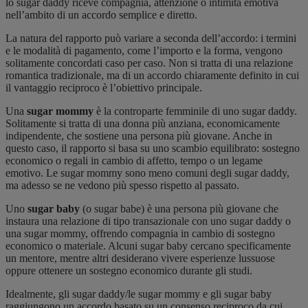
lo sugar daddy riceve compagnia, attenzione o intimità emotiva
nell’ambito di un accordo semplice e diretto.
La natura del rapporto può variare a seconda dell’accordo: i termini
e le modalità di pagamento, come l’importo e la forma, vengono
solitamente concordati caso per caso. Non si tratta di una relazione
romantica tradizionale, ma di un accordo chiaramente definito in cui
il vantaggio reciproco è l’obiettivo principale.
Una
sugar mommy
è la controparte femminile di uno sugar daddy.
Solitamente si tratta di una donna più anziana, economicamente
indipendente, che sostiene una persona più giovane. Anche in
questo caso, il rapporto si basa su uno scambio equilibrato: sostegno
economico o regali in cambio di affetto, tempo o un legame
emotivo. Le sugar mommy sono meno comuni degli sugar daddy,
ma adesso se ne vedono più spesso rispetto al passato.
Uno
sugar baby
(o sugar babe) è una persona più giovane che
instaura una relazione di tipo transazionale con uno sugar daddy o
una sugar mommy, offrendo compagnia in cambio di sostegno
economico o materiale. Alcuni sugar baby cercano specificamente
un mentore, mentre altri desiderano vivere esperienze lussuose
oppure ottenere un sostegno economico durante gli studi.
Idealmente, gli sugar daddy/le sugar mommy e gli sugar baby
raggiungono un accordo basato su un consenso reciproco da cui