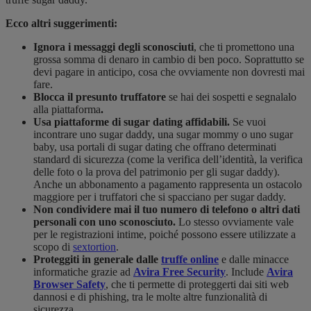
Ecco altri suggerimenti:
Ignora i messaggi degli sconosciuti
, che ti promettono una
grossa somma di denaro in cambio di ben poco. Soprattutto se
devi pagare in anticipo, cosa che ovviamente non dovresti mai
fare.
Blocca il presunto truffatore
se hai dei sospetti e segnalalo
alla piattaforma
.
Usa piattaforme di sugar dating affidabili.
Se vuoi
incontrare uno sugar daddy, una sugar mommy o uno sugar
baby, usa portali di sugar dating che offrano determinati
standard di sicurezza (come la verifica dell’identità, la verifica
delle foto o la prova del patrimonio per gli sugar daddy).
Anche un abbonamento a pagamento rappresenta un ostacolo
maggiore per i truffatori che si spacciano per sugar daddy.
Non condividere mai il tuo numero di telefono o altri dati
personali con uno sconosciuto.
Lo stesso ovviamente vale
per le registrazioni intime, poiché possono essere utilizzate a
scopo di
sextortion
.
Proteggiti in generale dalle
truffe online
e dalle minacce
informatiche grazie ad
Avira Free Security
. Include
Avira
Browser Safety
, che ti permette di proteggerti dai siti web
dannosi e di phishing, tra le molte altre funzionalità di
sicurezza.