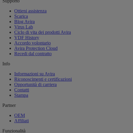
Supporto
Ottieni assistenza
Scarica
Blog Avira
Virus Lab
Ciclo di vita dei prodotti Avira
VDF History
Accordo volontario
Avira Protection Cloud
Recedi dal contratto
Info
Informazioni su Avira
Riconoscimenti e certificazioni
Opportunità di carriera
Contatti
Stampa
Partner
OEM
Affiliati
Funzionalità