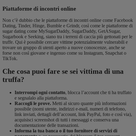
Piattaforme di incontri online
Non c’è dubbio che le piattaforme di incontri online come Facebook
Dating, Tinder, Hinge, Bumble e Grindr, così come le piattaforme di
sugar dating come MySugarDaddy, SugarDaddy, GetASugar,
Sugarbook e Seeking, siano tra i terreni di caccia più gettonati per le
truffe. Qui è possibile cercare vittime potenzialmente vulnerabili e
trovare un gruppo di utenti aperto a nuove conoscenze, anche se
forse non così giovane e ingenuo come su Instagram, Snapchat o
TikTok.
Che cosa puoi fare se sei vittima di una
truffa?
Interrompi ogni contatto
, blocca l’account che ti ha truffato
e segnalalo alla piattaforma.
Raccogli le prove.
Metti al sicuro quante più informazioni
possibile (nomi utente, indirizzi e-mail, numeri di telefono,
link inviati, dettagli dell’account, link PayPal, foto e così via),
acquisisci screenshot di tutti i messaggi e conserva una
documentazione delle transazioni.
Informa la tua banca o il tuo fornitore di servizi di