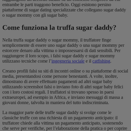
entrambe le parti traggono beneficio. Oggi esistono persino
piattaforme di sugar dating specializzate che collegano sugar daddy
o sugar mommy con gli sugar baby.
Come funziona la truffa sugar daddy?
Nella truffa sugar daddy o sugar mommy, il truffatore finge
semplicemente di essere uno sugar daddy o una sugar mommy per
estorcere denaro alla vittima o impossessarsi di dati sensibili. Per
raggiungere il loro scopo, i falsi sugar daddy e sugar mommy
utilizzano tecniche come l’
ingegneria sociale
e il
catfishing
.
Creano profili falsi su siti di incontri online o su piattaforme di social
media, presentandosi come persone benestanti. A volte, inoltre,
dimostrano di avere effettuato pagamenti ad altri sugar baby
utilizzando screenshot falsi o inviano foto di altri sugar baby felici
con i loro costosi regali. I truffatori si trovano spesso in paesi
extraeuropei, ad esempio in Africa, e inviano messaggi di massa a
giovani donne, talvolta in maniera del tutto indiscriminata.
La maggior parte delle truffe sugar daddy si svolge come le
classiche truffe con una richiesta di un pagamento anticipato: il
truffatore chiede alla vittima un pagamento anticipato, sostenendo
che serve per verifiche, per l’elaborazione della pratica o per coprire