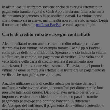
In alcuni casi, il truffatore sostiene anche di aver già effettuato un
pagamento tramite PayPal o Cash App e invia una falsa schermata
del presunto pagamento o false notifiche e-mail. La vittima pensa
che il denaro sia in arrivo, ma in realtà non è mai stato inviato. Leggi
il nostro articolo sulle
truffe su PayPal
se vuoi saperne di più.
Carte di credito rubate e assegni contraffatti
Alcuni truffatori usano anche carte di credito rubate per inviare
denaro alla loro vittima, ad esempio tramite Cash App o PayPal,
come prova della loro affidabilità. Sperano che ciò induca la vittima
a effettuare, in cambio, un pagamento di verifica. Una volta che il
vero titolare della carta di credito segnala il pagamento non
autorizzato, la transazione viene stornata. Tuttavia, a quel punto la
vittima ha quasi sempre già effettuato al truffatore un pagamento di
verifica, che non può essere annullato.
Anziché utilizzare carte di credito rubate per inviare denaro, i
truffatori a volte inviano assegni contraffatti per dimostrare le loro
presunte intenzioni oneste. Dicono di aver inviato per errore un
importo eccessivo e ora chiedono un rimborso parziale tramite
pagamento peer-to-peer o bonifico bancario. A differenza
dell’assegno del truffatore, il pagamento della vittima è autentico e
non può essere stornato.