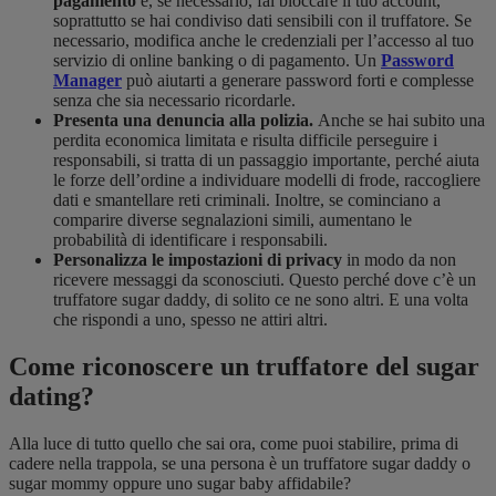
pagamento
e, se necessario, fai bloccare il tuo account,
soprattutto se hai condiviso dati sensibili con il truffatore. Se
necessario, modifica anche le credenziali per l’accesso al tuo
servizio di online banking o di pagamento. Un
Password
Manager
può aiutarti a generare password forti e complesse
senza che sia necessario ricordarle.
Presenta una denuncia alla polizia.
Anche se hai subito una
perdita economica limitata e risulta difficile perseguire i
responsabili, si tratta di un passaggio importante, perché aiuta
le forze dell’ordine a individuare modelli di frode, raccogliere
dati e smantellare reti criminali. Inoltre, se cominciano a
comparire diverse segnalazioni simili, aumentano le
probabilità di identificare i responsabili.
Personalizza le impostazioni di privacy
in modo da non
ricevere messaggi da sconosciuti. Questo perché dove c’è un
truffatore sugar daddy, di solito ce ne sono altri. E una volta
che rispondi a uno, spesso ne attiri altri.
Come riconoscere un truffatore del sugar
dating?
Alla luce di tutto quello che sai ora, come puoi stabilire, prima di
cadere nella trappola, se una persona è un truffatore sugar daddy o
sugar mommy oppure uno sugar baby affidabile?