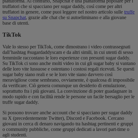
piattaforma. Al contrario, Snapchat è una piattaforma popolare per i
truffatori che si spacciano per sugar daddy, così come per altri
truffatori in genere, come puoi leggere nel nostro articolo sulle
truffe
su Snapchat
, grazie alle chat che si autoeliminano e alla giovane
base di utenti.
TikTok
Vale lo stesso per TikTok, come dimostrano i video contrassegnati
dall’hashtag #sugardaddyscam e da altri simili, in cui utenti di sesso
femminile raccontano le loro esperienze con presunti sugar daddy.
Su TikTok ci sono anche molti video in cui gli sugar baby si vantano
delle loro vite lussuose e ostentano i costosi regali ricevuti. Se questi
sugar baby siano reali e se le loro vite siano davvero così
meravigliose come sembrano, ovviamente, è qualcosa di impossibile
da verificare. Ciò genera comunque un desiderio di emulazione,
soprattutto fra i più giovani. La convinzione di poter guadagnare in
modo rapido e con facilità rende le persone un facile bersaglio per le
truffe sugar daddy.
Si possono trovare anche account che si spacciano per sugar daddy
su X (precedentemente Twitter), Discord e Facebook. Cercano
giovani in cerca di denaro navigando tra hashtag pertinenti e gruppi
o community pubbliche, come gruppi dedicati a lavori part-time o
agli studenti.