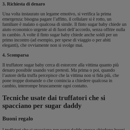
3. Richiesta di denaro
Una volta instaurato un legame emotivo, si verifica la prima
emergenza: bisogna pagare l’affitto, il cellulare si è rotto, un
familiare è malato o qualcosa di simile. Il finto sugar baby chiede un
aiuto economico urgente al di fuori dell’accordo, senza offrire nulla
in cambio. A volte il finto sugar baby chiede anche soldi per un
primo incontro (ad esempio, per spese di viaggio o per abiti
eleganti), che ovviamente non si svolge mai.
4. Scomparsa
Il truffatore sugar baby cerca di estorcere alla vittima quanto più
denaro possibile usando vari pretesti. Ma prima o poi, quando
l’autore della truffa percepisce che la vittima non si fida più, che
pone troppe domande o che comincia a chiedere qualcosa in
cambio, interrompe bruscamente ogni contatto.
Tecniche usate dai truffatori che si
spacciano per sugar daddy
Buoni regalo
I truffatori che si spacciano per sugar daddy spesso chiedono buoni