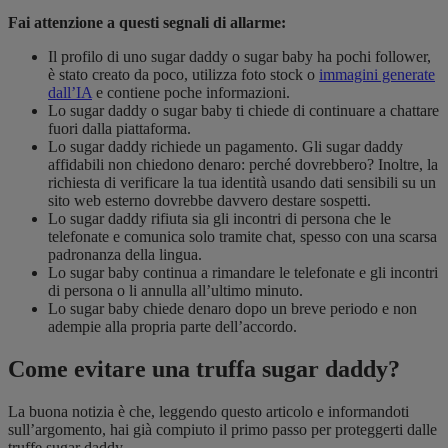
Fai attenzione a questi segnali di allarme:
Il profilo di uno sugar daddy o sugar baby ha pochi follower,
è stato creato da poco, utilizza foto stock o
immagini generate
dall’IA
e contiene poche informazioni.
Lo sugar daddy o sugar baby ti chiede di continuare a chattare
fuori dalla piattaforma.
Lo sugar daddy richiede un pagamento. Gli sugar daddy
affidabili non chiedono denaro: perché dovrebbero? Inoltre, la
richiesta di verificare la tua identità usando dati sensibili su un
sito web esterno dovrebbe davvero destare sospetti.
Lo sugar daddy rifiuta sia gli incontri di persona che le
telefonate e comunica solo tramite chat, spesso con una scarsa
padronanza della lingua.
Lo sugar baby continua a rimandare le telefonate e gli incontri
di persona o li annulla all’ultimo minuto.
Lo sugar baby chiede denaro dopo un breve periodo e non
adempie alla propria parte dell’accordo.
Come evitare una truffa sugar daddy?
La buona notizia è che, leggendo questo articolo e informandoti
sull’argomento, hai già compiuto il primo passo per proteggerti dalle
truffe sugar daddy.