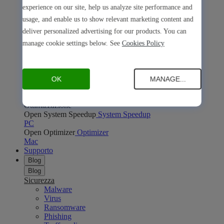
Open Safe Shopping
Safe Shopping
experience on our site, help us analyze site performance and
PC
Mac
usage, and enable us to show relevant marketing content and
Open Avira Browser Safety
Avira Browser Safety
deliver personalized advertising for our products. You can
PC
Mac
Privacy online
manage cookie settings below. See
Cookies Policy
Open Phantom VPN
Phantom VPN
PC
Mac
Android
iOS
Open Password Manager
Password Manager
PC
Mac
Android
iOS
OK
MANAGE...
Open Avira Secure Browser
Avira Secure Browser
PC
Mac
Ottimizzazione
Open System Speedup
System Speedup
PC
Open Optimizer
Optimizer
Mac
Supporto
Blog
Blog
Sicurezza
Malware
Virus
Ransomware
Phishing