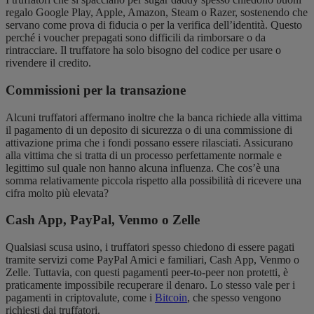
regalo Google Play, Apple, Amazon, Steam o Razer, sostenendo che
servano come prova di fiducia o per la verifica dell’identità. Questo
perché i voucher prepagati sono difficili da rimborsare o da
rintracciare. Il truffatore ha solo bisogno del codice per usare o
rivendere il credito.
Commissioni per la transazione
Alcuni truffatori affermano inoltre che la banca richiede alla vittima
il pagamento di un deposito di sicurezza o di una commissione di
attivazione prima che i fondi possano essere rilasciati. Assicurano
alla vittima che si tratta di un processo perfettamente normale e
legittimo sul quale non hanno alcuna influenza. Che cos’è una
somma relativamente piccola rispetto alla possibilità di ricevere una
cifra molto più elevata?
Cash App, PayPal, Venmo o Zelle
Qualsiasi scusa usino, i truffatori spesso chiedono di essere pagati
tramite servizi come PayPal Amici e familiari, Cash App, Venmo o
Zelle. Tuttavia, con questi pagamenti peer-to-peer non protetti, è
praticamente impossibile recuperare il denaro. Lo stesso vale per i
pagamenti in criptovalute, come i
Bitcoin
, che spesso vengono
richiesti dai truffatori.