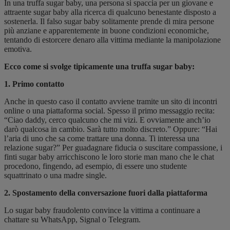
In una truffa sugar baby, una persona si spaccia per un giovane e
attraente sugar baby alla ricerca di qualcuno benestante disposto a
sostenerla. Il falso sugar baby solitamente prende di mira persone
più anziane e apparentemente in buone condizioni economiche,
tentando di estorcere denaro alla vittima mediante la manipolazione
emotiva.
Ecco come si svolge tipicamente una truffa sugar baby:
1. Primo contatto
Anche in questo caso il contatto avviene tramite un sito di incontri
online o una piattaforma social. Spesso il primo messaggio recita:
“Ciao daddy, cerco qualcuno che mi vizi. E ovviamente anch’io
darò qualcosa in cambio. Sarà tutto molto discreto.” Oppure: “Hai
l’aria di uno che sa come trattare una donna. Ti interessa una
relazione sugar?” Per guadagnare fiducia o suscitare compassione, i
finti sugar baby arricchiscono le loro storie man mano che le chat
procedono, fingendo, ad esempio, di essere uno studente
squattrinato o una madre single.
2. Spostamento della conversazione fuori dalla piattaforma
Lo sugar baby fraudolento convince la vittima a continuare a
chattare su WhatsApp, Signal o Telegram.