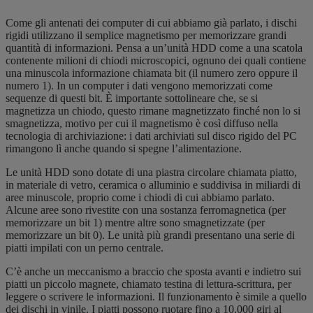
Come gli antenati dei computer di cui abbiamo già parlato, i dischi
rigidi utilizzano il semplice magnetismo per memorizzare grandi
quantità di informazioni. Pensa a un’unità HDD come a una scatola
contenente milioni di chiodi microscopici, ognuno dei quali contiene
una minuscola informazione chiamata bit (il numero zero oppure il
numero 1). In un computer i dati vengono memorizzati come
sequenze di questi bit. È importante sottolineare che, se si
magnetizza un chiodo, questo rimane magnetizzato finché non lo si
smagnetizza, motivo per cui il magnetismo è così diffuso nella
tecnologia di archiviazione: i dati archiviati sul disco rigido del PC
rimangono lì anche quando si spegne l’alimentazione.
Le unità HDD sono dotate di una piastra circolare chiamata piatto,
in materiale di vetro, ceramica o alluminio e suddivisa in
miliardi
di
aree minuscole, proprio come i chiodi di cui abbiamo parlato.
Alcune aree sono rivestite con una sostanza ferromagnetica (per
memorizzare un bit 1) mentre altre sono smagnetizzate (per
memorizzare un bit 0). Le unità più grandi presentano una serie di
piatti impilati con un perno centrale.
C’è anche un meccanismo a braccio che sposta avanti e indietro sui
piatti un piccolo magnete, chiamato testina di lettura-scrittura, per
leggere o scrivere le informazioni. Il funzionamento è simile a quello
dei dischi in vinile. I piatti possono ruotare fino a 10.000 giri al