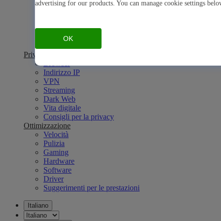
Truffe online
advertising for our products. You can manage cookie settings bel
Hacking
Altre minacce
Password
Imprese
OK
Consigli per la sicurezza
Privacy online
Browser
Indirizzo IP
VPN
Streaming
Dark Web
Vita digitale
Consigli per la privacy
Ottimizzazione
Velocità
Pulizia
Gaming
Hardware
Software
Driver
Suggerimenti per le prestazioni
Italiano