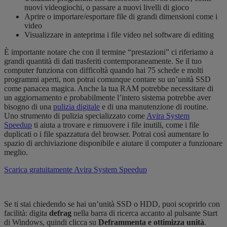
nuovi videogiochi, o passare a nuovi livelli di gioco
Aprire o importare/esportare file di grandi dimensioni come i
video
Visualizzare in anteprima i file video nel software di editing
È importante notare che con il termine “prestazioni” ci riferiamo a
grandi quantità di dati trasferiti contemporaneamente. Se il tuo
computer funziona con difficoltà quando hai 75 schede e molti
programmi aperti, non potrai comunque contare su un’unità SSD
come panacea magica. Anche la tua RAM potrebbe necessitare di
un aggiornamento e probabilmente l’intero sistema potrebbe aver
bisogno di una
pulizia digitale
e di una manutenzione di routine.
Uno strumento di pulizia specializzato come
Avira System
Speedup
ti aiuta a trovare e rimuovere i file inutili, come i file
duplicati o i file spazzatura del browser. Potrai così aumentare lo
spazio di archiviazione disponibile e aiutare il computer a funzionare
meglio.
Scarica gratuitamente Avira System Speedup
Se ti stai chiedendo se hai un’unità SSD o HDD, puoi scoprirlo con
facilità: digita
defrag
nella barra di ricerca accanto al pulsante Start
di Windows, quindi clicca su
Deframmenta e ottimizza unità
.