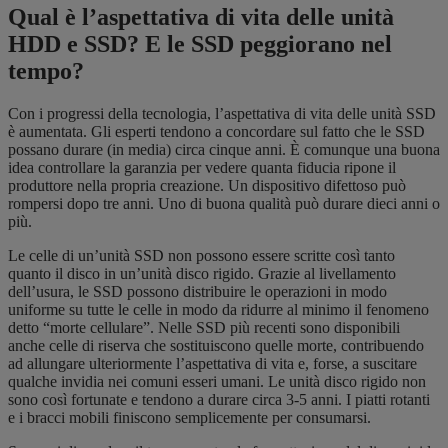
Qual è l’aspettativa di vita delle unità
HDD e SSD? E le SSD peggiorano nel
tempo?
Con i progressi della tecnologia, l’aspettativa di vita delle unità SSD
è aumentata. Gli esperti tendono a concordare sul fatto che le SSD
possano durare (in media) circa cinque anni. È comunque una buona
idea controllare la garanzia per vedere quanta fiducia ripone il
produttore nella propria creazione. Un dispositivo difettoso può
rompersi dopo tre anni. Uno di buona qualità può durare dieci anni o
più.
Le celle di un’unità SSD non possono essere scritte così tanto
quanto il disco in un’unità disco rigido. Grazie al livellamento
dell’usura, le SSD possono distribuire le operazioni in modo
uniforme su tutte le celle in modo da ridurre al minimo il fenomeno
detto “morte cellulare”. Nelle SSD più recenti sono disponibili
anche celle di riserva che sostituiscono quelle morte, contribuendo
ad allungare ulteriormente l’aspettativa di vita e, forse, a suscitare
qualche invidia nei comuni esseri umani. Le unità disco rigido non
sono così fortunate e tendono a durare circa 3-5 anni. I piatti rotanti
e i bracci mobili finiscono semplicemente per consumarsi.