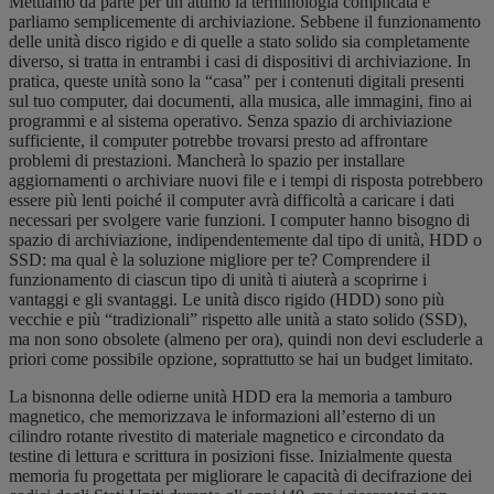
Mettiamo da parte per un attimo la terminologia complicata e
parliamo semplicemente di archiviazione. Sebbene il funzionamento
delle unità disco rigido e di quelle a stato solido sia completamente
diverso, si tratta in entrambi i casi di dispositivi di archiviazione. In
pratica, queste unità sono la “casa” per i contenuti digitali presenti
sul tuo computer, dai documenti, alla musica, alle immagini, fino ai
programmi e al sistema operativo. Senza spazio di archiviazione
sufficiente, il computer potrebbe trovarsi presto ad affrontare
problemi di prestazioni. Mancherà lo spazio per installare
aggiornamenti o archiviare nuovi file e i tempi di risposta potrebbero
essere più lenti poiché il computer avrà difficoltà a caricare i dati
necessari per svolgere varie funzioni. I computer hanno bisogno di
spazio di archiviazione, indipendentemente dal tipo di unità, HDD o
SSD: ma qual è la soluzione migliore per te? Comprendere il
funzionamento di ciascun tipo di unità ti aiuterà a scoprirne i
vantaggi e gli svantaggi. Le unità disco rigido (HDD) sono più
vecchie e più “tradizionali” rispetto alle unità a stato solido (SSD),
ma non sono obsolete (almeno per ora), quindi non devi escluderle a
priori come possibile opzione, soprattutto se hai un budget limitato.
La bisnonna delle odierne unità HDD era la memoria a tamburo
magnetico, che memorizzava le informazioni all’esterno di un
cilindro rotante rivestito di materiale magnetico e circondato da
testine di lettura e scrittura in posizioni fisse. Inizialmente questa
memoria fu progettata per migliorare le capacità di decifrazione dei