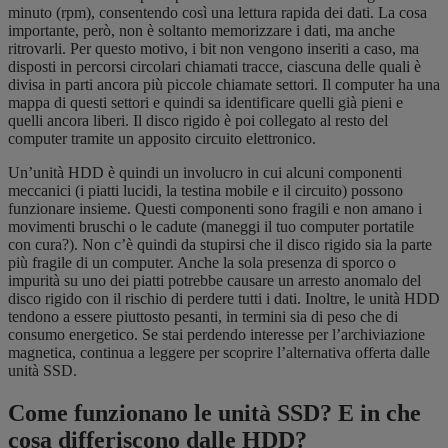
minuto (rpm), consentendo così una lettura rapida dei dati. La cosa
importante, però, non è soltanto memorizzare i dati, ma anche
ritrovarli. Per questo motivo, i bit non vengono inseriti a caso, ma
disposti in percorsi circolari chiamati tracce, ciascuna delle quali è
divisa in parti ancora più piccole chiamate settori. Il computer ha una
mappa di questi settori e quindi sa identificare quelli già pieni e
quelli ancora liberi. Il disco rigido è poi collegato al resto del
computer tramite un apposito circuito elettronico.
Un’unità HDD è quindi un involucro in cui alcuni componenti
meccanici (i piatti lucidi, la testina mobile e il circuito) possono
funzionare insieme. Questi componenti sono fragili e non amano i
movimenti bruschi o le cadute (maneggi il tuo computer portatile
con cura?). Non c’è quindi da stupirsi che il disco rigido sia la parte
più fragile di un computer. Anche la sola presenza di sporco o
impurità su uno dei piatti potrebbe causare un arresto anomalo del
disco rigido con il rischio di perdere tutti i dati. Inoltre, le unità HDD
tendono a essere piuttosto pesanti, in termini sia di peso che di
consumo energetico. Se stai perdendo interesse per l’archiviazione
magnetica, continua a leggere per scoprire l’alternativa offerta dalle
unità SSD.
Come funzionano le unità SSD? E in che
cosa differiscono dalle HDD?