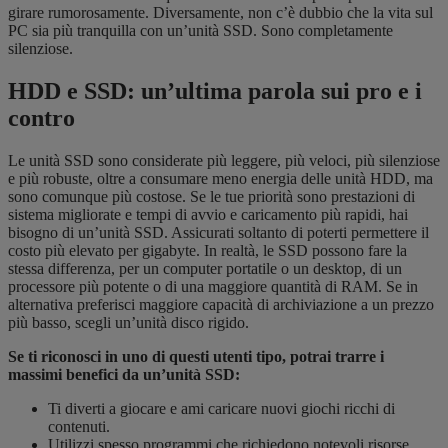
girare rumorosamente. Diversamente, non c’è dubbio che la vita sul
PC sia più tranquilla con un’unità SSD. Sono completamente
silenziose.
HDD e SSD: un’ultima parola sui pro e i
contro
Le unità SSD sono considerate più leggere, più veloci, più silenziose
e più robuste, oltre a consumare meno energia delle unità HDD, ma
sono comunque più costose. Se le tue priorità sono prestazioni di
sistema migliorate e tempi di avvio e caricamento più rapidi, hai
bisogno di un’unità SSD. Assicurati soltanto di poterti permettere il
costo più elevato per gigabyte. In realtà, le SSD possono fare la
stessa differenza, per un computer portatile o un desktop, di un
processore più potente o di una maggiore quantità di RAM. Se in
alternativa preferisci maggiore capacità di archiviazione a un prezzo
più basso, scegli un’unità disco rigido.
Se ti riconosci in uno di questi utenti tipo, potrai trarre i
massimi benefici da un’unità SSD:
Ti diverti a giocare e ami caricare nuovi giochi ricchi di
contenuti.
Utilizzi spesso programmi che richiedono notevoli risorse,