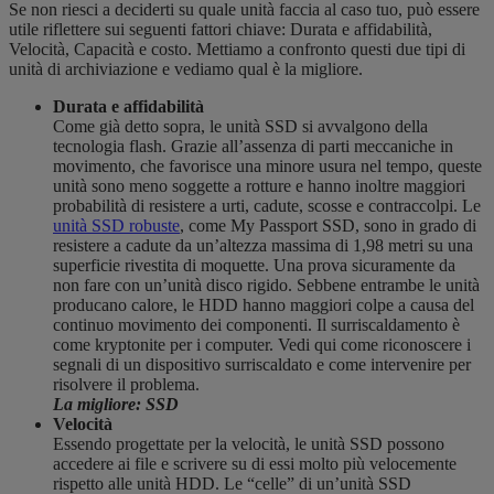
Se non riesci a deciderti su quale unità faccia al caso tuo, può essere
utile riflettere sui seguenti fattori chiave: Durata e affidabilità,
Velocità, Capacità e costo. Mettiamo a confronto questi due tipi di
unità di archiviazione e vediamo qual è la migliore.
Durata e affidabilità
Come già detto sopra, le unità SSD si avvalgono della
tecnologia flash. Grazie all’assenza di parti meccaniche in
movimento, che favorisce una minore usura nel tempo, queste
unità sono meno soggette a rotture e hanno inoltre maggiori
probabilità di resistere a urti, cadute, scosse e contraccolpi.
Le
unità SSD robuste
, come My Passport SSD, sono in grado di
resistere a cadute da un’altezza massima di 1,98 metri su una
superficie rivestita di moquette. Una prova sicuramente da
non fare con un’unità disco rigido. Sebbene entrambe le unità
producano calore, le HDD hanno maggiori colpe a causa del
continuo movimento dei componenti. Il surriscaldamento è
come kryptonite per i computer.
Vedi qui come riconoscere i
segnali di un dispositivo surriscaldato e come intervenire per
risolvere il problema.
La migliore: SSD
Velocità
Essendo progettate per la velocità, le unità SSD possono
accedere ai file e scrivere su di essi molto più velocemente
rispetto alle unità HDD. Le “celle” di un’unità SSD