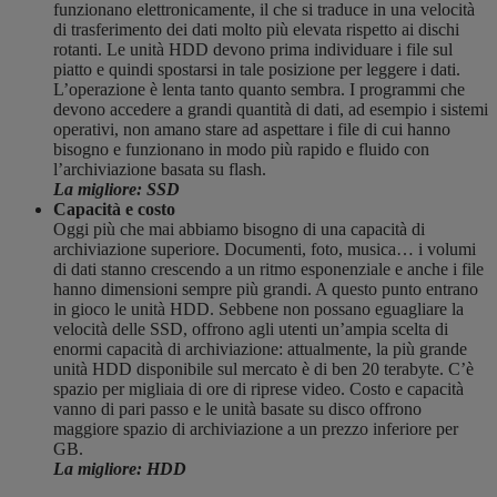
funzionano elettronicamente, il che si traduce in una velocità
di trasferimento dei dati molto più elevata rispetto ai dischi
rotanti. Le unità HDD devono prima individuare i file sul
piatto e quindi spostarsi in tale posizione per leggere i dati.
L’operazione è lenta tanto quanto sembra. I programmi che
devono accedere a grandi quantità di dati, ad esempio i sistemi
operativi, non amano stare ad aspettare i file di cui hanno
bisogno e funzionano in modo più rapido e fluido con
l’archiviazione basata su flash.
La migliore: SSD
Capacità e costo
Oggi più che mai abbiamo bisogno di una capacità di
archiviazione superiore. Documenti, foto, musica… i volumi
di dati stanno crescendo a un ritmo esponenziale e anche i file
hanno dimensioni sempre più grandi. A questo punto entrano
in gioco le unità HDD. Sebbene non possano eguagliare la
velocità delle SSD, offrono agli utenti un’ampia scelta di
enormi capacità di archiviazione: attualmente, la più grande
unità HDD disponibile sul mercato è di ben 20 terabyte. C’è
spazio per migliaia di ore di riprese video. Costo e capacità
vanno di pari passo e le unità basate su disco offrono
maggiore spazio di archiviazione a un prezzo inferiore per
GB.
La migliore: HDD