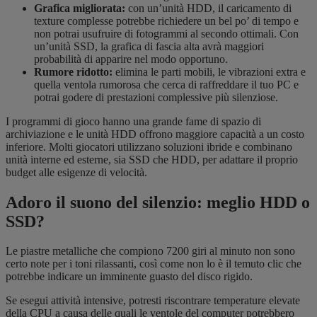
Grafica migliorata:
con un’unità HDD, il caricamento di
texture complesse potrebbe richiedere un bel po’ di tempo e
non potrai usufruire di fotogrammi al secondo ottimali. Con
un’unità SSD, la grafica di fascia alta avrà maggiori
probabilità di apparire nel modo opportuno.
Rumore ridotto:
elimina le parti mobili, le vibrazioni extra e
quella ventola rumorosa che cerca di raffreddare il tuo PC e
potrai godere di prestazioni complessive più silenziose.
I programmi di gioco hanno una grande fame di spazio di
archiviazione e le unità HDD offrono maggiore capacità a un costo
inferiore. Molti giocatori utilizzano soluzioni ibride e combinano
unità interne ed esterne, sia SSD che HDD, per adattare il proprio
budget alle esigenze di velocità.
Adoro il suono del silenzio: meglio HDD o
SSD?
Le piastre metalliche che compiono 7200 giri al minuto non sono
certo note per i toni rilassanti, così come non lo è il temuto clic che
potrebbe indicare un imminente guasto del disco rigido.
Se esegui attività intensive, potresti riscontrare temperature elevate
della CPU a causa delle quali le ventole del computer potrebbero