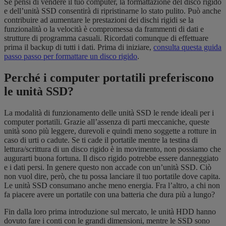
Se pensi di vendere il tuo
computer, la formattazione
del disco rigido
e dell’unità SSD consentirà di ripristinarne lo stato pulito. Può anche
contribuire ad aumentare le prestazioni dei dischi rigidi se la
funzionalità o la velocità è compromessa da frammenti di dati e
strutture di programma casuali. Ricordati comunque di effettuare
prima il backup di tutti i dati. Prima di iniziare,
consulta questa guida
passo passo per formattare un disco rigido
.
Perché i computer portatili preferiscono
le unità SSD?
La modalità di funzionamento delle unità SSD le rende ideali per i
computer portatili. Grazie all’assenza di parti meccaniche, queste
unità sono più leggere, durevoli e quindi meno soggette a rotture in
caso di urti o cadute. Se ti cade il portatile mentre la testina di
lettura/scrittura di un disco rigido è in movimento, non possiamo che
augurarti buona fortuna. Il disco rigido potrebbe essere danneggiato
e i dati persi. In genere questo non accade con un’unità SSD. Ciò
non vuol dire, però, che tu possa lanciare il tuo portatile dove capita.
Le unità SSD consumano anche meno energia. Fra l’altro, a chi non
fa piacere avere un portatile con una batteria che dura più a lungo?
Fin dalla loro prima introduzione sul mercato, le unità HDD hanno
dovuto fare i conti con le grandi dimensioni, mentre le SSD sono