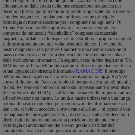
codici degli Stati Uniti durante gli anni ‘40, ma i ricercatori non
allontanarono dalla strada della memorizzazione magnetica per
decenni. Questo tipo di memoria fu infatti rimpiazzato dalla memoria
a nucleo magnetico, ampiamente utilizzata come principale
tecnologia di memorizzazione per i computer fino agli anni ‘70.
Homer Simpson avrebbe approvato: la memoria centrale era
composta da minuscole “ciambelline” composte da materiale
magnetico, infilate su fili disposti in una struttura a griglia. I magneti
si dimostrarono ancora una volta irrinunciabili con l’avvento del
nastro magnetico, che permise finalmente una memorizzazione di
massa meno costosa ed è ora riconosciuto come elemento chiave
della rivoluzione informatica. In seguito, verso la fine degli anni ‘50,
IBM inaugurò l’era dell’archiviazione su disco magnetico con il suo
ormai leggendario sistema informatico
RAMAC 305
: il prototipo
dell’unità disco rigido così come la conosciamo noi oggi. RAMAC
consentì finalmente l’accesso rapido in tempo reale a grandi quantità
di dati. Per rendersi conto di quanto sia impressionante questo disco
(e le odierne unità HDD), è sufficiente tornare indietro per un attimo
all’archiviazione su nastro. Le unità a nastro utilizzavano una lunga
bobina di nastro magnetico per memorizzare le informazioni e se i
dati a cui si voleva accedere si trovavano alla fine… si possono ben
immaginare le conseguenze. Era… davvero… lento. Per decenni, i
dischi rigidi hanno mantenuto una posizione dominante come
tecnologia di archiviazione dei sistemi grazie all’affidabilità
complessiva e alle crescenti prestazioni in termini di velocità e