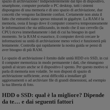
spazio di archiviazione? Indipendentemente dal tipo di dispositivo,
smartphone, computer portatile o PC desktop, tutti i sistemi
dispongono di una memoria e di uno spazio di archiviazione, due
concetti che vengono facilmente confusi. Certamente non aiuta il
fatto che entrambi siano spesso misurati in gigabyte. La RAM è la
memoria, ossia il luogo dove il computer conserva temporaneamente
le informazioni che sta utilizzando, in modo che il suo cervello (la
CPU) riceva immediatamente i dati di cui ha bisogno in quel
momento. Se la RAM si esaurisce, il computer dovrà cercare le
informazioni su unità di archiviazione meno veloci e funzionerà più
lentamente.
Controlla qui rapidamente la nostra guida se pensi di
aver bisogno di più RAM
.
Lo spazio di archiviazione è fornito dalle unità HDD e/o SSD, in cui
il computer memorizza in modo permanente i dati, che rimangono
quindi al sicuro anche se il dispositivo è spento. Per questo motivo si
parla di memoria non volatile. Se non disponi di spazio di
archiviazione sufficiente, avrai difficoltà a installare gli
aggiornamenti o ad archiviare file di grandi dimensioni, ad esempio
la tua libreria di foto.
HDD o SSD: qual è la migliore? Dipende
da te… e dai seguenti fattori