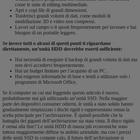
come le suite di editing multimediale.
Apri e copi file di grandi dimensioni.
Trasferisci grandi volumi di dati, come moduli di
modellazione 3D e video non compressi.
Lavori sul campo o ti sposti frequentemente per lavorare e hai
bisogno di un portatile leggero.
Se invece tutti o alcuni di questi punti ti riguardano
direttamente, un’unità HDD dovrebbe esserti sufficiente:
Hai necessità di eseguire il backup di grandi volumi di dati ma
non devi accedervi frequentemente.
Hai un budget limitato per l’acquisto di un PC .
Hai esigenze informatiche di base e tendi a utilizzare solo i
programmi di Microsoft Office.
Se il computer su cui stai leggendo questo articolo è nuovo,
probabilmente stai già utilizzando un’unità SSD. Nella maggior
parte dei dispositivi consumer odierni, le unità a stato solido hanno
gradualmente rimpiazzato i dischi rigidi e rappresentano ormai la
scelta principale per l’archiviazione. È quindi possibile che la
battaglia dei giganti dell’archiviazione sia stata vinta. Il disco rigido
è ormai alla fine? Le unità HDD di massa più economiche sono
tuttora maggiormente diffuse in ambito aziendale, ma con i prezzi
delle unità SSD in costante calo, il futuro dell’archiviazione si