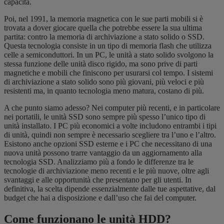
capacità.
Poi, nel 1991, la memoria magnetica con le sue parti mobili si è
trovata a dover giocare quella che potrebbe essere la sua ultima
partita: contro la memoria di archiviazione a stato solido o SSD.
Questa tecnologia consiste in un tipo di memoria flash che utilizza
celle a semiconduttori. In un PC, le unità a stato solido svolgono la
stessa funzione delle unità disco rigido, ma sono prive di parti
magnetiche e mobili che finiscono per usurarsi col tempo. I sistemi
di archiviazione a stato solido sono più giovani, più veloci e più
resistenti ma, in quanto tecnologia meno matura, costano di più.
A che punto siamo adesso? Nei computer più recenti, e in particolare
nei portatili, le unità SSD sono sempre più spesso l’unico tipo di
unità installato. I PC più economici a volte includono entrambi i tipi
di unità, quindi non sempre è necessario scegliere tra l’uno e l’altro.
Esistono anche opzioni SSD esterne e i PC che
necessitano di una
nuova
unità possono trarre vantaggio da un aggiornamento alla
tecnologia SSD. Analizziamo più a fondo le differenze tra le
tecnologie di archiviazione meno recenti e le più nuove, oltre agli
svantaggi e alle opportunità che presentano per gli utenti. In
definitiva, la scelta dipende essenzialmente dalle tue aspettative, dal
budget che hai a disposizione e dall’uso che fai del computer.
Come funzionano le unità HDD?