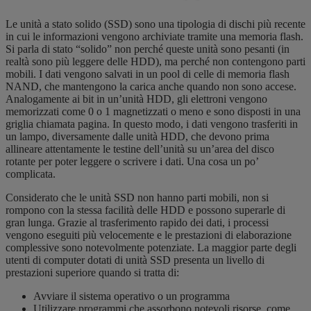
Le unità a stato solido (SSD) sono una tipologia di dischi più recente
in cui le informazioni vengono archiviate tramite una memoria flash.
Si parla di stato “solido” non perché queste unità sono pesanti (in
realtà sono più leggere delle HDD), ma perché non contengono parti
mobili. I dati vengono salvati in un pool di celle di memoria flash
NAND, che mantengono la carica anche quando
non sono
accese.
Analogamente ai bit in un’unità HDD, gli elettroni vengono
memorizzati come 0 o 1 magnetizzati o meno e sono disposti in una
griglia chiamata pagina. In questo modo, i dati vengono trasferiti in
un lampo, diversamente dalle unità HDD, che devono prima
allineare attentamente le testine dell’unità su un’area del disco
rotante per poter leggere o scrivere i dati. Una cosa un po’
complicata.
Considerato che le unità SSD non hanno parti mobili, non si
rompono con la stessa facilità delle HDD e possono superarle di
gran lunga. Grazie al trasferimento rapido dei dati, i processi
vengono eseguiti più velocemente e le prestazioni di elaborazione
complessive sono notevolmente potenziate. La maggior parte degli
utenti di computer dotati di unità SSD presenta un livello di
prestazioni superiore quando si tratta di:
Avviare il sistema operativo o un programma
Utilizzare programmi che assorbono notevoli risorse, come