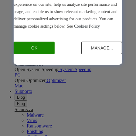
Open Safe Shopping
Safe Shopping
experience on our site, help us analyze site performance and
PC
Mac
usage, and enable us to show relevant marketing content and
Open Avira Browser Safety
Avira Browser Safety
deliver personalized advertising for our products. You can
PC
Mac
Privacy online
manage cookie settings below. See
Cookies Policy
Open Phantom VPN
Phantom VPN
PC
Mac
Android
iOS
Open Password Manager
Password Manager
PC
Mac
Android
iOS
OK
MANAGE...
Open Avira Secure Browser
Avira Secure Browser
PC
Mac
Ottimizzazione
Open System Speedup
System Speedup
PC
Open Optimizer
Optimizer
Mac
Supporto
Blog
Blog
Sicurezza
Malware
Virus
Ransomware
Phishing