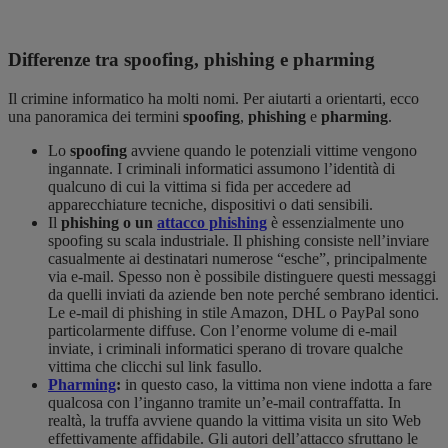
Differenze tra spoofing, phishing e pharming
Il crimine informatico ha molti nomi. Per aiutarti a orientarti, ecco
una panoramica dei termini
spoofing
,
phishing
e
pharming
.
Lo
spoofing
avviene quando le potenziali vittime vengono
ingannate. I criminali informatici assumono l’identità di
qualcuno di cui la vittima si fida per accedere ad
apparecchiature tecniche, dispositivi o dati sensibili.
Il
phishing o un
attacco phishing
è essenzialmente uno
spoofing su scala industriale. Il phishing consiste nell’inviare
casualmente ai destinatari numerose “esche”, principalmente
via e-mail. Spesso non è possibile distinguere questi messaggi
da quelli inviati da aziende ben note perché sembrano identici.
Le e-mail di phishing in stile Amazon, DHL o PayPal sono
particolarmente diffuse. Con l’enorme volume di e-mail
inviate, i criminali informatici sperano di trovare qualche
vittima che clicchi sul link fasullo.
Pharming
:
in questo caso, la vittima non viene indotta a fare
qualcosa con l’inganno tramite un’e-mail contraffatta. In
realtà, la truffa avviene quando la vittima visita un sito Web
effettivamente affidabile. Gli autori dell’attacco sfruttano le