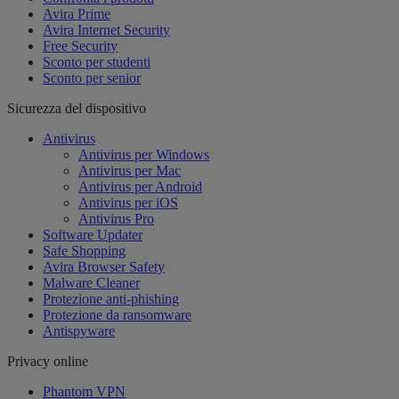
Avira Prime
Avira Internet Security
Free Security
Sconto per studenti
Sconto per senior
Sicurezza del dispositivo
Antivirus
Antivirus per Windows
Antivirus per Mac
Antivirus per Android
Antivirus per iOS
Antivirus Pro
Software Updater
Safe Shopping
Avira Browser Safety
Malware Cleaner
Protezione anti-phishing
Protezione da ransomware
Antispyware
Privacy online
Phantom VPN