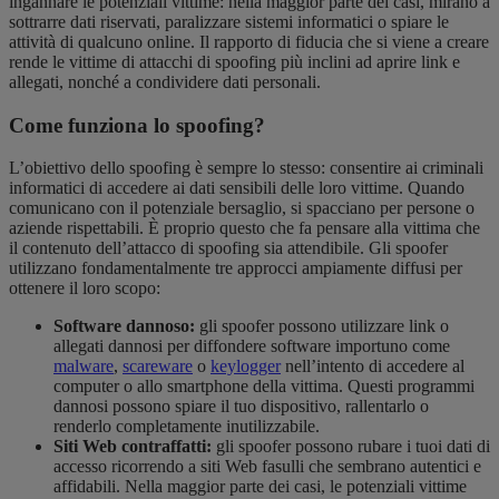
ingannare le potenziali vittime: nella maggior parte dei casi, mirano a
sottrarre dati riservati, paralizzare sistemi informatici o spiare le
attività di qualcuno online. Il rapporto di fiducia che si viene a creare
rende le vittime di attacchi di spoofing più inclini ad aprire link e
allegati, nonché a condividere dati personali.
Come funziona lo spoofing?
L’obiettivo dello spoofing è sempre lo stesso: consentire ai criminali
informatici di accedere ai dati sensibili delle loro vittime. Quando
comunicano con il potenziale bersaglio, si spacciano per persone o
aziende rispettabili. È proprio questo che fa pensare alla vittima che
il contenuto dell’attacco di spoofing sia attendibile. Gli spoofer
utilizzano fondamentalmente tre approcci ampiamente diffusi per
ottenere il loro scopo:
Software dannoso:
gli spoofer possono utilizzare link o
allegati dannosi per diffondere software importuno come
malware
,
scareware
o
keylogger
nell’intento di accedere al
computer o allo smartphone della vittima. Questi programmi
dannosi possono spiare il tuo dispositivo, rallentarlo o
renderlo completamente inutilizzabile.
Siti Web contraffatti:
gli spoofer possono rubare i tuoi dati di
accesso ricorrendo a siti Web fasulli che sembrano autentici e
affidabili. Nella maggior parte dei casi, le potenziali vittime