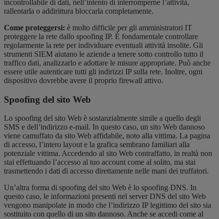
incontrollabile di dati, nell’intento di interromperne l’attività,
rallentarla o addirittura bloccarla completamente.
Come proteggersi:
è molto difficile per gli amministratori IT
proteggere la rete dallo spoofing IP. È fondamentale controllare
regolarmente la rete per individuare eventuali attività insolite. Gli
strumenti SIEM aiutano le aziende a tenere sotto controllo tutto il
traffico dati, analizzarlo e adottare le misure appropriate. Può anche
essere utile autenticare tutti gli indirizzi IP sulla rete. Inoltre, ogni
dispositivo dovrebbe avere il proprio firewall attivo.
Spoofing del sito Web
Lo spoofing del sito Web è sostanzialmente simile a quello degli
SMS e dell’indirizzo e-mail. In questo caso, un sito Web dannoso
viene camuffato da sito Web affidabile, noto alla vittima. La pagina
di accesso, l’intero layout e la grafica sembrano familiari alla
potenziale vittima. Accedendo al sito Web contraffatto, in realtà non
stai effettuando l’accesso al tuo account come al solito, ma stai
trasmettendo i dati di accesso direttamente nelle mani dei truffatori.
Un’altra forma di spoofing del sito Web è lo spoofing DNS. In
questo caso, le informazioni presenti nel server DNS del sito Web
vengono manipolate in modo che l’indirizzo IP legittimo del sito sia
sostituito con quello di un sito dannoso. Anche se accedi come al