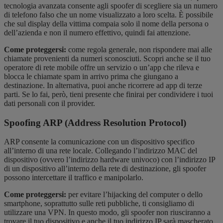
tecnologia avanzata consente agli spoofer di scegliere sia un numero
di telefono falso che un nome visualizzato a loro scelta. È possibile
che sul display della vittima compaia solo il nome della persona o
dell’azienda e non il numero effettivo, quindi fai attenzione.
Come proteggersi:
come regola generale, non rispondere mai alle
chiamate provenienti da numeri sconosciuti. Scopri anche se il tuo
operatore di rete mobile offre un servizio o un’app che rileva e
blocca le chiamate spam in arrivo prima che giungano a
destinazione. In alternativa, puoi anche ricorrere ad app di terze
parti. Se lo fai, però, tieni presente che finirai per condividere i tuoi
dati personali con il provider.
Spoofing ARP (Address Resolution Protocol)
ARP consente la comunicazione con un dispositivo specifico
all’interno di una rete locale. Collegando l’indirizzo MAC del
dispositivo (ovvero l’indirizzo hardware univoco) con l’indirizzo IP
di un dispositivo all’interno della rete di destinazione, gli spoofer
possono intercettare il traffico e manipolarlo.
Come proteggersi:
per evitare l’hijacking del computer o dello
smartphone, soprattutto sulle reti pubbliche, ti consigliamo di
utilizzare una VPN. In questo modo, gli spoofer non riusciranno a
trovare il tuo dispositivo e anche il tuo indirizzo IP sarà mascherato.