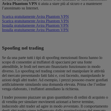
Avira Phantom VPN
ti aiuta a stare più al sicuro e a mantenere
l’anonimato su Internet.
Scarica gratuitamente Avira Phantom VPN
Scarica gratuitamente Avira Phantom VPN
Installa gratuitamente Avira Phantom VPN
Installa gratuitamente Avira Phantom VPN
Spoofing nel trading
Se da una parte tutti i tipi di spoofing menzionati finora hanno lo
scopo di consentire ai truffatori di spacciarsi per una fonte
attendibile, le frodi nel mercato finanziario funzionano in modo
diverso. Lo spoofing nel trading consiste nel manipolare le attività
del mercato presentando fatti falsi e, così facendo, manipolando le
azioni degli altri trader. Ad esempio, i prezzi possono essere gonfiati
artificialmente simulando una domanda elevata. Prima che l’ordine
venga elaborato, i truffatori annullano la richiesta.
I trader possono piazzare un gran quantitativo di ordini di acquisto o
di vendita per simulare movimenti azionari a breve termine,
inducendo altri trader ad agire in modo avventato. Il comportamento
degli altri trader viene influenzato dalla manipolazione del mercato