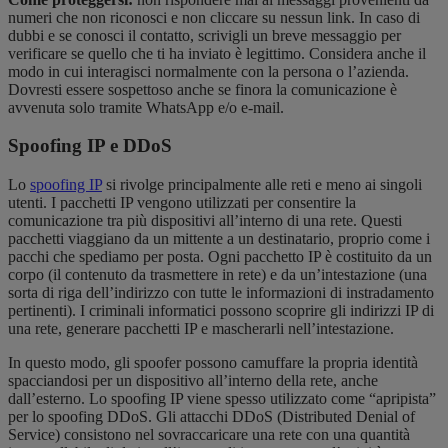
numeri che non riconosci e non cliccare su nessun link. In caso di
dubbi e se conosci il contatto, scrivigli un breve messaggio per
verificare se quello che ti ha inviato è legittimo. Considera anche il
modo in cui interagisci normalmente con la persona o l’azienda.
Dovresti essere sospettoso anche se finora la comunicazione è
avvenuta solo tramite WhatsApp e/o e-mail.
Spoofing IP e DDoS
Lo
spoofing IP
si rivolge principalmente alle reti e meno ai singoli
utenti. I pacchetti IP vengono utilizzati per consentire la
comunicazione tra più dispositivi all’interno di una rete. Questi
pacchetti viaggiano da un mittente a un destinatario, proprio come i
pacchi che spediamo per posta. Ogni pacchetto IP è costituito da un
corpo (il contenuto da trasmettere in rete) e da un’intestazione (una
sorta di riga dell’indirizzo con tutte le informazioni di instradamento
pertinenti). I criminali informatici possono scoprire gli indirizzi IP di
una rete, generare pacchetti IP e mascherarli nell’intestazione.
In questo modo, gli spoofer possono camuffare la propria identità
spacciandosi per un dispositivo all’interno della rete, anche
dall’esterno. Lo spoofing IP viene spesso utilizzato come “apripista”
per lo spoofing DDoS. Gli attacchi DDoS (Distributed Denial of
Service) consistono nel sovraccaricare una rete con una quantità