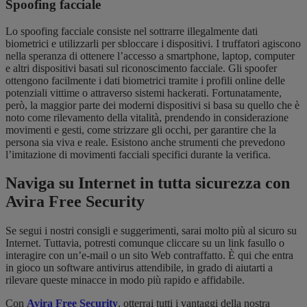
Spoofing facciale
Lo spoofing facciale consiste nel sottrarre illegalmente dati
biometrici e utilizzarli per sbloccare i dispositivi. I truffatori agiscono
nella speranza di ottenere l’accesso a smartphone, laptop, computer
e altri dispositivi basati sul riconoscimento facciale. Gli spoofer
ottengono facilmente i dati biometrici tramite i profili online delle
potenziali vittime o attraverso sistemi hackerati. Fortunatamente,
però, la maggior parte dei moderni dispositivi si basa su quello che è
noto come rilevamento della vitalità, prendendo in considerazione
movimenti e gesti, come strizzare gli occhi, per garantire che la
persona sia viva e reale. Esistono anche strumenti che prevedono
l’imitazione di movimenti facciali specifici durante la verifica.
Naviga su Internet in tutta sicurezza con
Avira Free Security
Se segui i nostri consigli e suggerimenti, sarai molto più al sicuro su
Internet. Tuttavia, potresti comunque cliccare su un link fasullo o
interagire con un’e-mail o un sito Web contraffatto. È qui che entra
in gioco un software antivirus attendibile, in grado di aiutarti a
rilevare queste minacce in modo più rapido e affidabile.
Con
Avira Free Security
, otterrai tutti i vantaggi della nostra