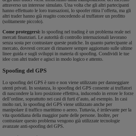
attraverso un interesse simulato. Una volta che gli altri partecipanti
hanno effettuato le loro transazioni, lo spoofer ritira l’offerta, ma gli
altri trader hanno già reagito concedendo al truffatore un profitto
(solitamente piccolo).
Come proteggersi:
lo spoofing nel trading è un problema reale nei
mercati finanziari. Le autorità di controllo internazionali lavorano
senza sosta per contrastare queste pratiche. In quanto partecipante al
mercato, dovresti cercare di rimanere sempre aggiornato sulle ultime
linee guida e sugli sviluppi in materia di spoofing. Condividi le tue
idee con altri trader e agisci in modo logico e attento.
Spoofing del GPS
Lo spoofing del GPS è raro e non viene utilizzato per danneggiare
utenti privati. In sostanza, lo spoofing del GPS consente ai truffatori
di nascondere la loro posizione effettiva, inducendo in errore le forze
dell’ordine, soprattutto nei casi di furti d’auto, ad esempio. In casi
molto rari, lo spoofing del GPS viene utilizzato anche per
manipolare il traffico marittimo o aereo. Tuttavia, è irrilevante per la
vita quotidiana della maggior parte delle persone. Inoltre, per
contrastare questo problema vengono già utilizzate tecnologie
avanzate anti-spoofing del GPS.