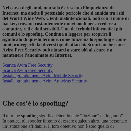
Nel corso degli anni, non solo è cresciuta l’importanza di
Internet, ma anche il potenziale pericolo che si annida tra i siti
del World Wide Web. Utenti malintenzionati, noti con il nome di
hacker, trovano costantemente nuovi modi per accedere a
computer, reti e dati sensibili. Uno dei crimini informatici più
comuni è lo spoofing. Continua a leggere per scoprire il
significato di questo termine, come funziona lo spoofing e come
puoi proteggerti dai diversi tipi di attacchi. Scopri anche come
Avira Free Security può aiutarti a stare più al sicuro e a
mantenere l’anonimato su Internet.
Scarica Avira Free Security
Scarica Avira Free Security
Installa gratuitamente Avira Mobile Security
Installa gratuitamente Avira Antivirus Security
Che cos’è lo spoofing?
Il termine
spoofing
significa letteralmente “finzione” o “inganno”.
In pratica, gli spoofer fingono di essere qualcun altro, una persona o
un’istituzione affidabile. Il loro obiettivo non è solo quello di