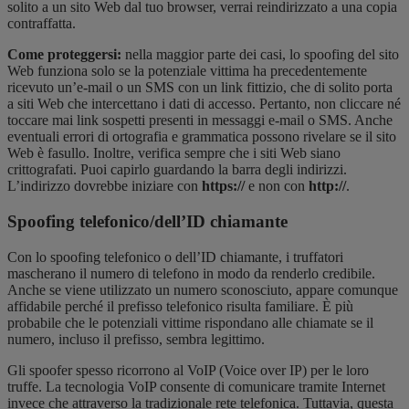
solito a un sito Web dal tuo browser, verrai reindirizzato a una copia
contraffatta.
Come proteggersi:
nella maggior parte dei casi, lo spoofing del sito
Web funziona solo se la potenziale vittima ha precedentemente
ricevuto un’e-mail o un SMS con un link fittizio, che di solito porta
a siti Web che intercettano i dati di accesso. Pertanto, non cliccare né
toccare mai link sospetti presenti in messaggi e-mail o SMS. Anche
eventuali errori di ortografia e grammatica possono rivelare se il sito
Web è fasullo. Inoltre, verifica sempre che i siti Web siano
crittografati. Puoi capirlo guardando la barra degli indirizzi.
L’indirizzo dovrebbe iniziare con
https://
e non con
http://
.
Spoofing telefonico/dell’ID chiamante
Con lo spoofing telefonico o dell’ID chiamante, i truffatori
mascherano il numero di telefono in modo da renderlo credibile.
Anche se viene utilizzato un numero sconosciuto, appare comunque
affidabile perché il prefisso telefonico risulta familiare. È più
probabile che le potenziali vittime rispondano alle chiamate se il
numero, incluso il prefisso, sembra legittimo.
Gli spoofer spesso ricorrono al VoIP (Voice over IP) per le loro
truffe. La tecnologia VoIP consente di comunicare tramite Internet
invece che attraverso la tradizionale rete telefonica. Tuttavia, questa