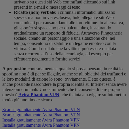
arrivano su questi siti Web contraffatti cliccando sui link
presenti in e-mail o messaggi di testo.
Ricatto (non) verbale:
i criminali informatici utilizzano
spesso, ma non in via esclusiva, link, allegati e siti Web
contaminati per causare danni alle loro vittime. In alternativa,
gli spoofer si spacciano per qualcun altro, instaurando
gradualmente un rapporto di fiducia. Attraverso l’ingegneria
sociale, creano un personaggio e una situazione che, nel
tempo, consentono di stabilire un legame emotivo con la
vittima. Con il risultato che la vittima può essere ricattata
senza ricorrere all’uso della tecnologia, ad esempio per
effettuare pagamenti o fornire servizi.
A proposito:
contrariamente a quanto si possa pensare, in realtà lo
spoofing non è di per sé illegale, anche se gli obiettivi dei truffatori e
le loro modalità di azione lo sono, ovviamente. Detto questo, è
anche possibile nascondere la propria identità su Internet senza avere
intenzioni criminali. Uno strumento che ti consente di fare proprio
questo è
Avira Phantom VPN
, che ti aiuta a navigare su Internet in
modo più anonimo e sicuro.
Scarica gratuitamente Avira Phantom VPN
Scarica gratuitamente Avira Phantom VPN
Installa gratuitamente Avira Phantom VPN
Installa gratuitamente Avira Phantom VPN