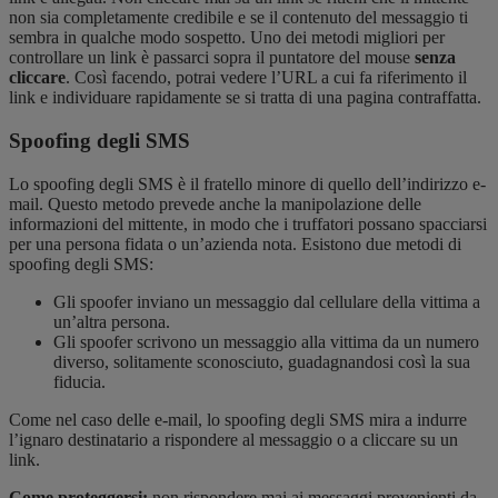
non sia completamente credibile e se il contenuto del messaggio ti
sembra in qualche modo sospetto. Uno dei metodi migliori per
controllare un link è passarci sopra il puntatore del mouse
senza
cliccare
. Così facendo, potrai vedere l’URL a cui fa riferimento il
link e individuare rapidamente se si tratta di una pagina contraffatta.
Spoofing degli SMS
Lo spoofing degli SMS è il fratello minore di quello dell’indirizzo e-
mail. Questo metodo prevede anche la manipolazione delle
informazioni del mittente, in modo che i truffatori possano spacciarsi
per una persona fidata o un’azienda nota. Esistono due metodi di
spoofing degli SMS:
Gli spoofer inviano un messaggio dal cellulare della vittima a
un’altra persona.
Gli spoofer scrivono un messaggio alla vittima da un numero
diverso, solitamente sconosciuto, guadagnandosi così la sua
fiducia.
Come nel caso delle e-mail, lo spoofing degli SMS mira a indurre
l’ignaro destinatario a rispondere al messaggio o a cliccare su un
link.
Come proteggersi:
non rispondere mai ai messaggi provenienti da