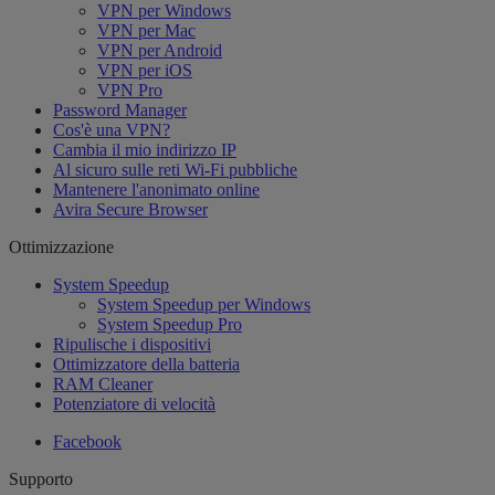
VPN per Windows
VPN per Mac
VPN per Android
VPN per iOS
VPN Pro
Password Manager
Cos'è una VPN?
Cambia il mio indirizzo IP
Al sicuro sulle reti Wi-Fi pubbliche
Mantenere l'anonimato online
Avira Secure Browser
Ottimizzazione
System Speedup
System Speedup per Windows
System Speedup Pro
Ripulische i dispositivi
Ottimizzatore della batteria
RAM Cleaner
Potenziatore di velocità
Facebook
Supporto