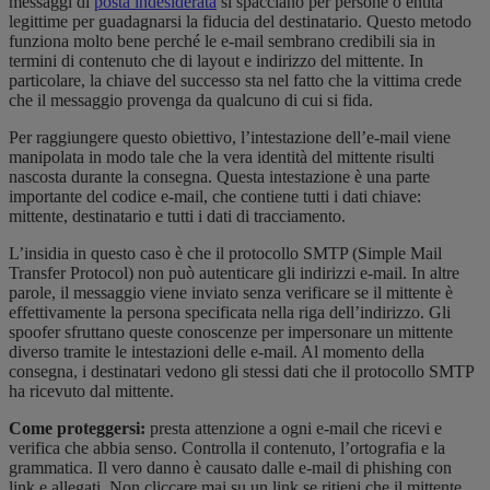
messaggi di
posta indesiderata
si spacciano per persone o entità
legittime per guadagnarsi la fiducia del destinatario. Questo metodo
funziona molto bene perché le e-mail sembrano credibili sia in
termini di contenuto che di layout e indirizzo del mittente. In
particolare, la chiave del successo sta nel fatto che la vittima crede
che il messaggio provenga da qualcuno di cui si fida.
Per raggiungere questo obiettivo, l’intestazione dell’e-mail viene
manipolata in modo tale che la vera identità del mittente risulti
nascosta durante la consegna. Questa intestazione è una parte
importante del codice e-mail, che contiene tutti i dati chiave:
mittente, destinatario e tutti i dati di tracciamento.
L’insidia in questo caso è che il protocollo SMTP (Simple Mail
Transfer Protocol) non può autenticare gli indirizzi e-mail. In altre
parole, il messaggio viene inviato senza verificare se il mittente è
effettivamente la persona specificata nella riga dell’indirizzo. Gli
spoofer sfruttano queste conoscenze per impersonare un mittente
diverso tramite le intestazioni delle e-mail. Al momento della
consegna, i destinatari vedono gli stessi dati che il protocollo SMTP
ha ricevuto dal mittente.
Come proteggersi:
presta attenzione a ogni e-mail che ricevi e
verifica che abbia senso. Controlla il contenuto, l’ortografia e la
grammatica. Il vero danno è causato dalle e-mail di phishing con
link e allegati. Non cliccare mai su un link se ritieni che il mittente