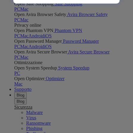
Open Safe Shopping
Safe Shopping
PC
Mac
Open Avira Browser Safety
Avira Browser Safety
PC
Mac
Privacy online
Open Phantom VPN
Phantom VPN
PC
Mac
Android
iOS
Open Password Manager
Password Manager
PC
Mac
Android
iOS
Open Avira Secure Browser
Avira Secure Browser
PC
Mac
Ottimizzazione
Open System Speedup
System Speedup
PC
Open Optimizer
Optimizer
Mac
Supporto
Blog
Blog
Sicurezza
Malware
Virus
Ransomware
Phishing