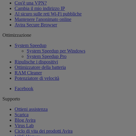
Cos'è una VPN?
Cambia il mio indirizzo IP
Al sicuro sulle reti Wi-Fi pubbliche
Mantenere l'anonimato online
Avira Secure Browser
Ottimizzazione
System Speedup
System Speedup per Windows
System Speedup Pro
Ripulische i dispositivi
Ottimizzatore della batteria
RAM Cleaner
Potenziatore di velocità
Facebook
Supporto
Ottieni assistenza
Scarica
Blog Avira
Virus Lab
Ciclo di vita dei prodotti Avira