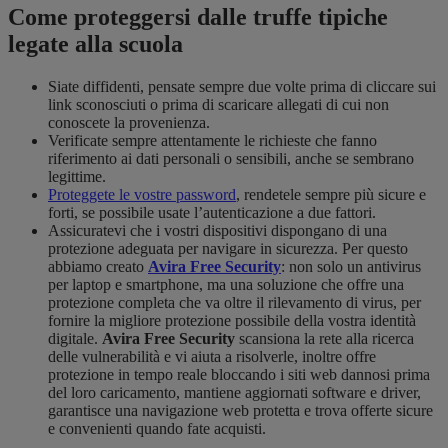
Come proteggersi dalle truffe tipiche
legate alla scuola
Siate diffidenti, pensate sempre due volte prima di cliccare sui
link sconosciuti o prima di scaricare allegati di cui non
conoscete la provenienza.
Verificate sempre attentamente le richieste che fanno
riferimento ai dati personali o sensibili, anche se sembrano
legittime.
Proteggete le vostre password
, rendetele sempre più sicure e
forti, se possibile usate l’autenticazione a due fattori.
Assicuratevi che i vostri dispositivi dispongano di una
protezione adeguata per navigare in sicurezza. Per questo
abbiamo creato
Avira Free Security
: non solo un antivirus
per laptop e smartphone, ma una soluzione che offre una
protezione completa che va oltre il rilevamento di virus, per
fornire la migliore protezione possibile della vostra identità
digitale.
Avira Free Security
scansiona la rete alla ricerca
delle vulnerabilità e vi aiuta a risolverle, inoltre offre
protezione in tempo reale bloccando i siti web dannosi prima
del loro caricamento, mantiene aggiornati software e driver,
garantisce una navigazione web protetta e trova offerte sicure
e convenienti quando fate acquisti.