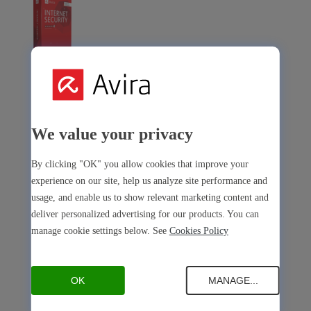
Avira Internet Security
La nostra soluzione 3 in 1 con tanti strumenti premium
We value your privacy
Free Security
By clicking "OK" you allow cookies that improve your
experience on our site, help us analyze site performance and
usage, and enable us to show relevant marketing content and
deliver personalized advertising for our products. You can
Free Security
manage cookie settings below. See
Cookies Policy
Sicurezza del dispositivo
Open Antivirus
Antivirus
OK
MANAGE...
PC
Mac
Android
iOS
Open Software Updater
Software Updater
PC