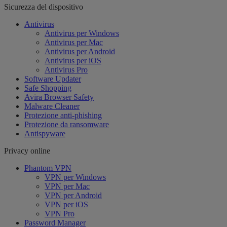
Sicurezza del dispositivo
Antivirus
Antivirus per Windows
Antivirus per Mac
Antivirus per Android
Antivirus per iOS
Antivirus Pro
Software Updater
Safe Shopping
Avira Browser Safety
Malware Cleaner
Protezione anti-phishing
Protezione da ransomware
Antispyware
Privacy online
Phantom VPN
VPN per Windows
VPN per Mac
VPN per Android
VPN per iOS
VPN Pro
Password Manager