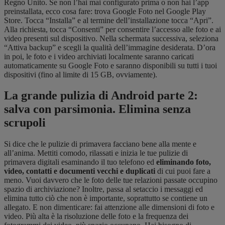
Regno Unito. Se non l’hai mai configurato prima o non hai l’app
preinstallata, ecco cosa fare: trova Google Foto nel Google Play
Store. Tocca “Installa” e al termine dell’installazione tocca “Apri”.
Alla richiesta, tocca “Consenti” per consentire l’accesso alle foto e ai
video presenti sul dispositivo. Nella schermata successiva, seleziona
“Attiva backup” e scegli la qualità dell’immagine desiderata. D’ora
in poi, le foto e i video archiviati localmente saranno caricati
automaticamente su Google Foto e saranno disponibili su tutti i tuoi
dispositivi (fino al limite di 15 GB, ovviamente).
La grande pulizia di Android parte 2:
salva con parsimonia. Elimina senza
scrupoli
Si dice che le pulizie di primavera facciano bene alla mente e
all’anima. Mettiti comodo, rilassati e inizia le tue pulizie di
primavera digitali esaminando il tuo telefono ed
eliminando foto,
video, contatti e documenti vecchi e duplicati
di cui puoi fare a
meno. Vuoi davvero che le foto delle tue relazioni passate occupino
spazio di archiviazione? Inoltre, passa al setaccio i messaggi ed
elimina tutto ciò che non è importante, soprattutto se contiene un
allegato. E non dimenticare: fai attenzione alle dimensioni di foto e
video. Più alta è la risoluzione delle foto e la frequenza dei