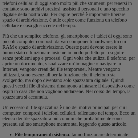
telefoni cellulari di oggi sono molto più che strumenti per tenersi in
contatto: sono archivi preziosi, assistenti personali e uno specchio
digitale della nostra vita. Per capire perché è importante liberare
spazio di archiviazione, è utile capire come funziona un telefono
cellulare e cosa gli succede nel tempo.
Più che un semplice telefono, gli smartphone e i tablet di oggi sono
piccoli computer composti da vari componenti hardware, tra cui
RAM e spazio di archiviazione. Queste parti devono essere in
buono stato e funzionare insieme in modo perfetto per eseguire
senza problemi app e processi. Ogni volta che utilizzi il telefono, per
aprire un documento, visualizzare un’immagine o navigare in
Internet, vengono creati dei file temporanei. Mentre vengono
utilizzati, sono essenziali per la funzione che il telefono sta
svolgendo, ma dopo diventano solo spazzatura digitale. Quindi
questi vecchi file di sistema rimangono a intasare il dispositivo come
ospiti in casa che non vogliono andarsene. Nel corso del tempo, la
spazzatura si accumula.
Un eccesso di file spazzatura è uno dei motivi principali per cui i
computer, compresi i telefoni cellulari, rallentano nel tempo. Ecco un
elenco dei file spazzatura più comuni che probabilmente sono
presenti sul tuo smartphone mentre stai leggendo questo articolo.
File temporanei di sistema
: fanno funzionare determinate