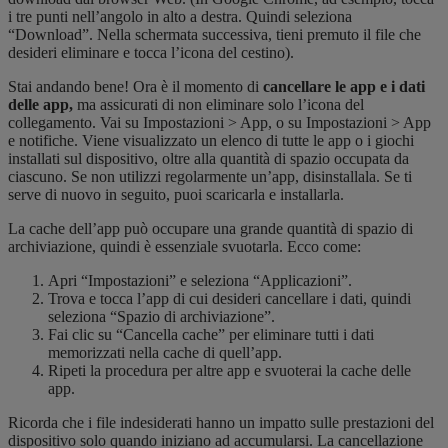
i tre punti nell’angolo in alto a destra. Quindi seleziona
“Download”. Nella schermata successiva, tieni premuto il file che
desideri eliminare e tocca l’icona del cestino).
Stai andando bene! Ora è il momento di
cancellare le app e i dati
delle app,
ma assicurati di non eliminare solo l’icona del
collegamento. Vai su Impostazioni > App, o su Impostazioni > App
e notifiche. Viene visualizzato un elenco di tutte le app o i giochi
installati sul dispositivo, oltre alla quantità di spazio occupata da
ciascuno. Se non utilizzi regolarmente un’app, disinstallala. Se ti
serve di nuovo in seguito, puoi scaricarla e installarla.
La cache dell’app può occupare una grande quantità di spazio di
archiviazione, quindi è essenziale svuotarla. Ecco come:
Apri “Impostazioni” e seleziona “Applicazioni”.
Trova e tocca l’app di cui desideri cancellare i dati, quindi
seleziona “Spazio di archiviazione”.
Fai clic su “Cancella cache” per eliminare tutti i dati
memorizzati nella cache di quell’app.
Ripeti la procedura per altre app e svuoterai la cache delle
app.
Ricorda che i file indesiderati hanno un impatto sulle prestazioni del
dispositivo solo quando iniziano ad accumularsi. La cancellazione