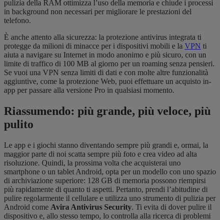
pulizia della RAM ottimizza l’uso della memoria e chiude i processi
in background non necessari per migliorare le prestazioni del
telefono.
È anche attento alla sicurezza: la protezione antivirus integrata ti
protegge da milioni di minacce per i dispositivi mobili e la
VPN
ti
aiuta a navigare su Internet in modo anonimo e più sicuro, con un
limite di traffico di 100 MB al giorno per un roaming senza pensieri.
Se vuoi una VPN senza limiti di dati e con molte altre funzionalità
aggiuntive, come la protezione Web, puoi effettuare un acquisto in-
app per passare alla versione Pro in qualsiasi momento.
Riassumendo: più grande, più veloce, più
pulito
Le app e i giochi stanno diventando sempre più grandi e, ormai, la
maggior parte di noi scatta sempre più foto e crea video ad alta
risoluzione. Quindi, la prossima volta che acquisterai uno
smartphone o un tablet Android, opta per un modello con uno spazio
di archiviazione superiore: 128 GB di memoria possono riempirsi
più rapidamente di quanto ti aspetti. Pertanto, prendi l’abitudine di
pulire regolarmente il cellulare e utilizza uno strumento di pulizia per
Android come
Avira Antivirus Security
. Ti evita di dover pulire il
dispositivo e, allo stesso tempo, lo controlla alla ricerca di problemi