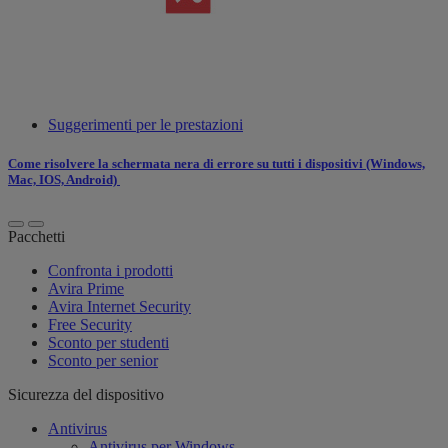
Suggerimenti per le prestazioni
Come risolvere la schermata nera di errore su tutti i dispositivi (Windows,
Mac, IOS, Android)
Pacchetti
Confronta i prodotti
Avira Prime
Avira Internet Security
Free Security
Sconto per studenti
Sconto per senior
Sicurezza del dispositivo
Antivirus
Antivirus per Windows