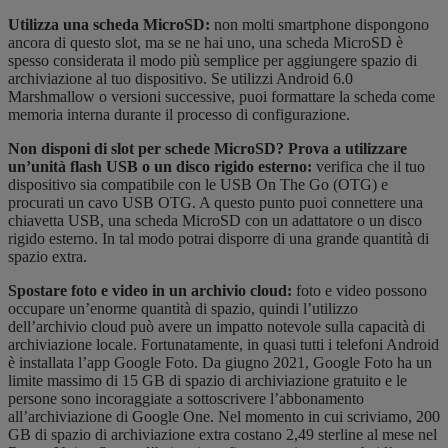
Utilizza una scheda MicroSD:
non molti smartphone dispongono
ancora di questo slot, ma se ne hai uno, una scheda MicroSD è
spesso considerata il modo più semplice per aggiungere spazio di
archiviazione al tuo dispositivo. Se utilizzi Android 6.0
Marshmallow o versioni successive, puoi formattare la scheda come
memoria interna durante il processo di configurazione.
Non disponi di slot per schede MicroSD? Prova a utilizzare
un’unità flash USB o un disco rigido esterno:
verifica che il tuo
dispositivo sia compatibile con le USB On The Go (OTG) e
procurati un cavo USB OTG. A questo punto puoi connettere una
chiavetta USB, una scheda MicroSD con un adattatore o un disco
rigido esterno. In tal modo potrai disporre di una grande quantità di
spazio extra.
Spostare foto e video in un archivio cloud:
foto e video possono
occupare un’enorme quantità di spazio, quindi l’utilizzo
dell’archivio cloud può avere un impatto notevole sulla capacità di
archiviazione locale. Fortunatamente, in quasi tutti i telefoni Android
è installata l’app Google Foto. Da giugno 2021, Google Foto ha un
limite massimo di 15 GB di spazio di archiviazione gratuito e le
persone sono incoraggiate a sottoscrivere l’abbonamento
all’archiviazione di Google One. Nel momento in cui scriviamo, 200
GB di spazio di archiviazione extra costano 2,49 sterline al mese nel