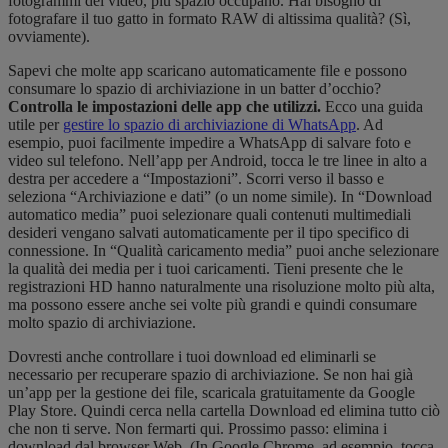
fotogrammi dei video, più spazio occupano. Hai bisogno di
fotografare il tuo gatto in formato RAW di altissima qualità? (Sì,
ovviamente).
Sapevi che molte app scaricano automaticamente file e possono
consumare lo spazio di archiviazione in un batter d’occhio?
Controlla le impostazioni delle app che utilizzi.
Ecco una guida
utile per
gestire lo spazio di archiviazione di WhatsApp
. Ad
esempio, puoi facilmente impedire a WhatsApp di salvare foto e
video sul telefono. Nell’app per Android, tocca le tre linee in alto a
destra per accedere a “Impostazioni”. Scorri verso il basso e
seleziona “Archiviazione e dati” (o un nome simile). In “Download
automatico media” puoi selezionare quali contenuti multimediali
desideri vengano salvati automaticamente per il tipo specifico di
connessione. In “Qualità caricamento media” puoi anche selezionare
la qualità dei media per i tuoi caricamenti. Tieni presente che le
registrazioni HD hanno naturalmente una risoluzione molto più alta,
ma possono essere anche sei volte più grandi e quindi consumare
molto spazio di archiviazione.
Dovresti anche controllare i tuoi download ed eliminarli se
necessario per recuperare spazio di archiviazione. Se non hai già
un’app per la gestione dei file, scaricala gratuitamente da Google
Play Store. Quindi cerca nella cartella Download ed elimina tutto ciò
che non ti serve. Non fermarti qui. Prossimo passo: elimina i
download dal browser Web. (In Google Chrome, ad esempio, tocca