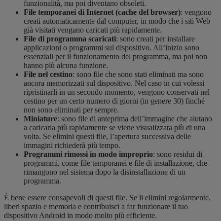
funzionalità, ma poi diventano obsoleti.
File temporanei di Internet (cache del browser)
: vengono
creati automaticamente dal computer, in modo che i siti Web
già visitati vengano caricati più rapidamente.
File di programma scaricati
: sono creati per installare
applicazioni o programmi sul dispositivo. All’inizio sono
essenziali per il funzionamento del programma, ma poi non
hanno più alcuna funzione.
File nel cestino
: sono file che sono stati eliminati ma sono
ancora memorizzati sul dispositivo. Nel caso in cui volessi
ripristinarli in un secondo momento, vengono conservati nel
cestino per un certo numero di giorni (in genere 30) finché
non sono eliminati per sempre.
Miniature
: sono file di anteprima dell’immagine che aiutano
a caricarla più rapidamente se viene visualizzata più di una
volta. Se elimini questi file, l’apertura successiva delle
immagini richiederà più tempo.
Programmi rimossi in modo improprio
: sono residui di
programmi, come file temporanei e file di installazione, che
rimangono nel sistema dopo la disinstallazione di un
programma.
È bene essere consapevoli di questi file. Se li elimini regolarmente,
liberi spazio e memoria e contribuisci a far funzionare il tuo
dispositivo Android in modo molto più efficiente.