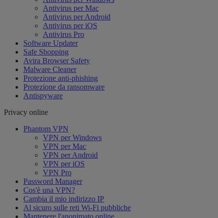
Antivirus per Mac
Antivirus per Android
Antivirus per iOS
Antivirus Pro
Software Updater
Safe Shopping
Avira Browser Safety
Malware Cleaner
Protezione anti-phishing
Protezione da ransomware
Antispyware
Privacy online
Phantom VPN
VPN per Windows
VPN per Mac
VPN per Android
VPN per iOS
VPN Pro
Password Manager
Cos'è una VPN?
Cambia il mio indirizzo IP
Al sicuro sulle reti Wi-Fi pubbliche
Mantenere l'anonimato online