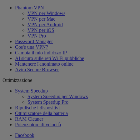
Phantom VPN
VPN per Windows
VPN per Mac
VPN per Android
VPN per iOS
VPN Pro
Password Manager
Cos'è una VPN?
Cambia il mio indirizzo IP
Al sicuro sulle reti Wi-Fi pubbliche
Mantenere l'anonimato online
Avira Secure Browser
Ottimizzazione
System Speedup
System Speedup per Windows
System Speedup Pro
Ripulische i dispositivi
Ottimizzatore della batteria
RAM Cleaner
Potenziatore di velocità
Facebook