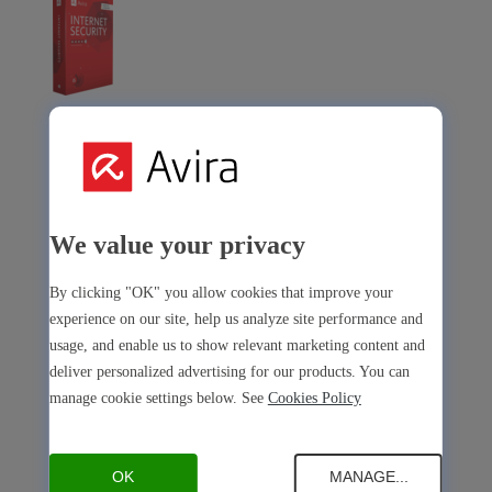
Avira Internet Security
La nostra soluzione 3 in 1 con tanti strumenti premium
Free Security
We value your privacy
By clicking "OK" you allow cookies that improve your
experience on our site, help us analyze site performance and
usage, and enable us to show relevant marketing content and
Free Security
deliver personalized advertising for our products. You can
manage cookie settings below. See
Cookies Policy
Sicurezza del dispositivo
Open Antivirus
Antivirus
PC
Mac
Android
iOS
Open Software Updater
Software Updater
OK
MANAGE...
PC