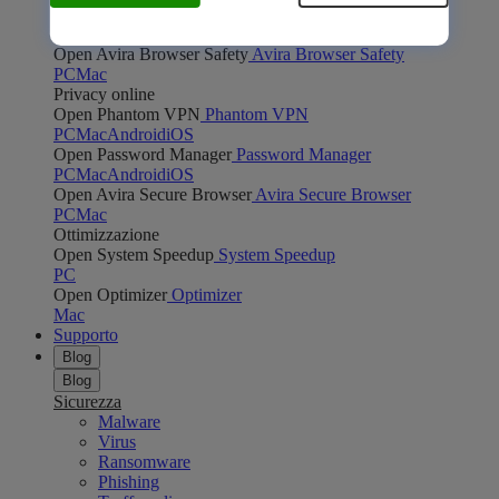
Open Safe Shopping
Safe Shopping
PC
Mac
Open Avira Browser Safety
Avira Browser Safety
PC
Mac
Privacy online
Open Phantom VPN
Phantom VPN
PC
Mac
Android
iOS
Open Password Manager
Password Manager
PC
Mac
Android
iOS
Open Avira Secure Browser
Avira Secure Browser
PC
Mac
Ottimizzazione
Open System Speedup
System Speedup
PC
Open Optimizer
Optimizer
Mac
Supporto
Blog
Blog
Sicurezza
Malware
Virus
Ransomware
Phishing