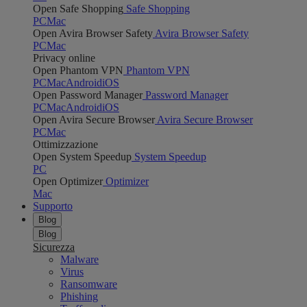
Open Safe Shopping
Safe Shopping
PC
Mac
Open Avira Browser Safety
Avira Browser Safety
PC
Mac
Privacy online
Open Phantom VPN
Phantom VPN
PC
Mac
Android
iOS
Open Password Manager
Password Manager
PC
Mac
Android
iOS
Open Avira Secure Browser
Avira Secure Browser
PC
Mac
Ottimizzazione
Open System Speedup
System Speedup
PC
Open Optimizer
Optimizer
Mac
Supporto
Blog
Blog
Sicurezza
Malware
Virus
Ransomware
Phishing