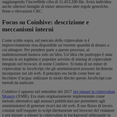
raggiungendo l’incredibile cifra di 11.453.200 file. Avira individua
anche ulteriori famiglie di miner attraverso altre regole generiche,
firme o rilevazioni CRC.
Focus su Coinhive: descrizione e
meccanismi interni
Come scritto sopra, sul mercato delle criptovalute si è
improvvisamente resa disponibile un’enorme quantità di denaro a
cui attingere. Per prendere parte a questo processo, ai
malintenzionati bastava solo un’idea. Un’idea che purtroppo è stata
trovata in un legittimo e popolare servizio di mining di criptovalute
integrato nel browser, di nome Coinhive. Si tratta di un miner di
criptovalute in JavaScript che gli amministratori possono facilmente
incorporare nei siti web. Il principio era facile come bere un
bicchiere d’acqua: utilizzare in modo illecito questo JavaScript con
metodi da malware.
Coinhive è apparso nel settembre del 2017
per minare la criptovaluta
Monero
(XMR). Era stato originariamente implementato come
metodo alternativo agli annunci pubblicitari per permettere agli
amministratori di generare ricavi dai siti web. Il suo flusso di lavoro
consiste nell’eseguire lo script direttamente nel browser del visitatore
e poi iniziare a minare la criptovaluta in background utilizzando la