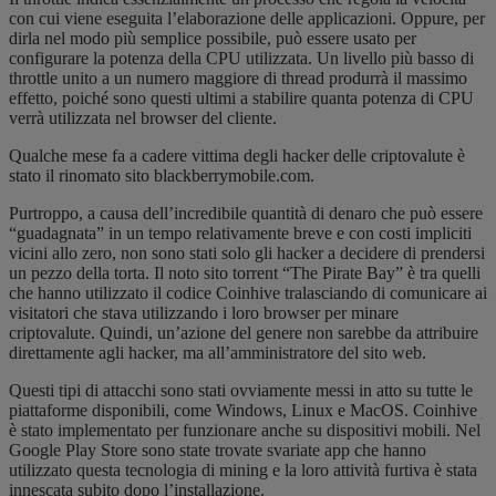
con cui viene eseguita l’elaborazione delle applicazioni. Oppure, per
dirla nel modo più semplice possibile, può essere usato per
configurare la potenza della CPU utilizzata. Un livello più basso di
throttle unito a un numero maggiore di thread produrrà il massimo
effetto, poiché sono questi ultimi a stabilire quanta potenza di CPU
verrà utilizzata nel browser del cliente.
Qualche mese fa a cadere vittima degli hacker delle criptovalute è
stato il rinomato sito blackberrymobile.com.
Purtroppo, a causa dell’incredibile quantità di denaro che può essere
“guadagnata” in un tempo relativamente breve e con costi impliciti
vicini allo zero, non sono stati solo gli hacker a decidere di prendersi
un pezzo della torta. Il noto sito torrent “The Pirate Bay” è tra quelli
che hanno utilizzato il codice Coinhive tralasciando di comunicare ai
visitatori che stava utilizzando i loro browser per minare
criptovalute. Quindi, un’azione del genere non sarebbe da attribuire
direttamente agli hacker, ma all’amministratore del sito web.
Questi tipi di attacchi sono stati ovviamente messi in atto su tutte le
piattaforme disponibili, come Windows, Linux e MacOS. Coinhive
è stato implementato per funzionare anche su dispositivi mobili. Nel
Google Play Store sono state trovate svariate app che hanno
utilizzato questa tecnologia di mining e la loro attività furtiva è stata
innescata subito dopo l’installazione.