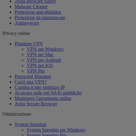
Avira Browser Safety
Malware Cleaner
Protezione anti-phishing
Protezione da ransomware
Antispyware
Privacy online
Phantom VPN
VPN per Windows
VPN per Mac
VPN per Android
VPN per iOS
VPN Pro
Password Manager
Cos'è una VPN?
Cambia il mio indirizzo IP
Al sicuro sulle reti Wi-Fi pubbliche
Mantenere l'anonimato online
Avira Secure Browser
Ottimizzazione
System Speedup
System Speedup per Windows
System Speedup Pro