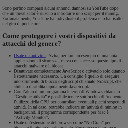
Sono perfino comparsi alcuni annunci dannosi su YouTube dopo
che un threat actor è riuscito a introdurre uno script per il mining.
Fortunatamente, YouTube ha individuato il problema e lo ha risolto
nel giro di poche ore.
Come proteggere i vostri dispositivi da
attacchi del genere?
Usate un antivirus
: Avira, per fare un esempio di una nota
applicazione di sicurezza, rileva con successo questo tipo di
attacchi malware e li blocca.
Disattivate completamente JavaScript o attivatelo solo quando
è strettamente necessario. Un consiglio è quello di eseguire
uno strumento di blocco degli script chiamato NoScript, che
abilita o disabilita rapidamente JavaScript.
Con l’aiuto di un programma interno di Windows chiamato
“Gestione attività” è possibile tenere sott’occhio di frequente
l’utilizzo della CPU per controllare eventuali picchi sospetti di
attività. In tal caso, potrebbe indicare un’attività di mining in
background. Il programma corrispondente per Mac è
“Activity Monitor”.
Usate un’estensione del browser come “No Coin” per
bloccare il mining di criptovalute. Funziona su Chrome e