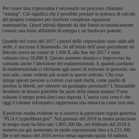
Per creare una criptovaluta è necessario un processo chiamato
“mining”. Ciò significa che è possibile prestare la potenza di calcolo
del proprio computer per risolvere complesse equazioni
matematiche. Quest’attività dipende da due fattori economicamente
costosi: una fonte affidabile di energia e un hardware potente.
Quando nel corso del 2017 i prezzi delle criptovalute sono saliti alle
stelle, è successo il finimondo. Se all’inizio dell’anno precedente un
Bitcoin aveva un valore di 1.000 $, alla fine del 2017 è stato
valutato circa 18.000 $. Questo aumento drastico e improvviso ha
catturato anche l’attenzione dei malintenzionati. E quando parliamo
di malintenzionati ci riferiamo agli autori di malware in generale, ma
non solo, come vedrete più avanti in questo articolo. Che cosa
spinge queste persone a correre così tanti rischi, come quello di
perdere la libertà, per ottenere un guadagno personale? L’insaziabile
desiderio di denaro potrebbe far parte della natura umana? Forse
soltanto il tempo potrà darci una risposta. L’unica cosa certa è che
oggi il crimine informatico rappresenta una minaccia come non mai.
Il pericolo risulta evidente se si osserva la particolare regola generica
“PUA/CryptoMiner.gen”. Nel gennaio del 2018 la nostra protezione
in tempo reale ha bloccato 1.893.300 file, nel febbraio del 2018 il
numero era già aumentato in modo esponenziale fino a 6.233.300
file e nel marzo del 2018 aveva ormai superato quota 10 milioni,