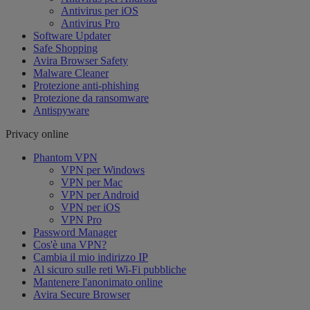
Antivirus per iOS
Antivirus Pro
Software Updater
Safe Shopping
Avira Browser Safety
Malware Cleaner
Protezione anti-phishing
Protezione da ransomware
Antispyware
Privacy online
Phantom VPN
VPN per Windows
VPN per Mac
VPN per Android
VPN per iOS
VPN Pro
Password Manager
Cos'è una VPN?
Cambia il mio indirizzo IP
Al sicuro sulle reti Wi-Fi pubbliche
Mantenere l'anonimato online
Avira Secure Browser