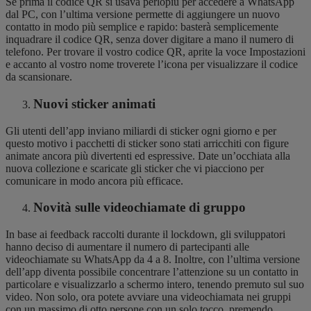
Se prima il codice QR si usava perlopiù per accedere a WhatsApp
dal PC, con l’ultima versione permette di aggiungere un nuovo
contatto in modo più semplice e rapido: basterà semplicemente
inquadrare il codice QR, senza dover digitare a mano il numero di
telefono. Per trovare il vostro codice QR, aprite la voce Impostazioni
e accanto al vostro nome troverete l’icona per visualizzare il codice
da scansionare.
Nuovi sticker animati
Gli utenti dell’app inviano miliardi di sticker ogni giorno e per
questo motivo i pacchetti di sticker sono stati arricchiti con figure
animate ancora più divertenti ed espressive. Date un’occhiata alla
nuova collezione e scaricate gli sticker che vi piacciono per
comunicare in modo ancora più efficace.
Novità sulle videochiamate di gruppo
In base ai feedback raccolti durante il lockdown, gli sviluppatori
hanno deciso di aumentare il numero di partecipanti alle
videochiamate su WhatsApp da 4 a 8. Inoltre, con l’ultima versione
dell’app diventa possibile concentrare l’attenzione su un contatto in
particolare e visualizzarlo a schermo intero, tenendo premuto sul suo
video. Non solo, ora potete avviare una videochiamata nei gruppi
con un massimo di otto persone con un solo tocco, premendo