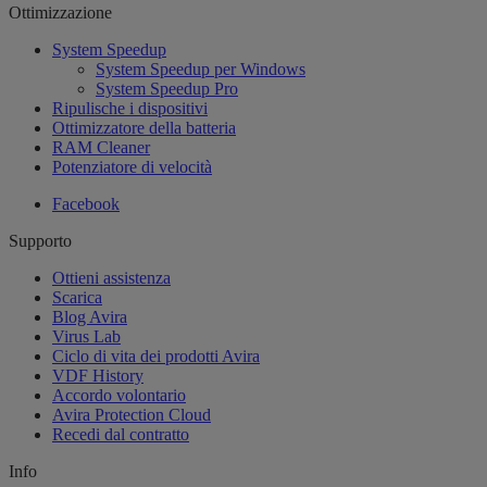
Ottimizzazione
System Speedup
System Speedup per Windows
System Speedup Pro
Ripulische i dispositivi
Ottimizzatore della batteria
RAM Cleaner
Potenziatore di velocità
Facebook
Supporto
Ottieni assistenza
Scarica
Blog Avira
Virus Lab
Ciclo di vita dei prodotti Avira
VDF History
Accordo volontario
Avira Protection Cloud
Recedi dal contratto
Info