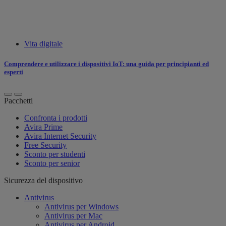
Vita digitale
Comprendere e utilizzare i dispositivi IoT: una guida per principianti ed
esperti
Pacchetti
Confronta i prodotti
Avira Prime
Avira Internet Security
Free Security
Sconto per studenti
Sconto per senior
Sicurezza del dispositivo
Antivirus
Antivirus per Windows
Antivirus per Mac
Antivirus per Android