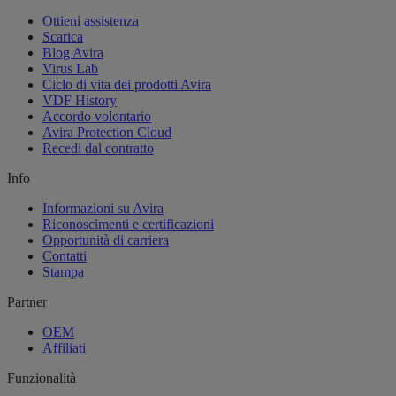
Ottieni assistenza
Scarica
Blog Avira
Virus Lab
Ciclo di vita dei prodotti Avira
VDF History
Accordo volontario
Avira Protection Cloud
Recedi dal contratto
Info
Informazioni su Avira
Riconoscimenti e certificazioni
Opportunità di carriera
Contatti
Stampa
Partner
OEM
Affiliati
Funzionalità