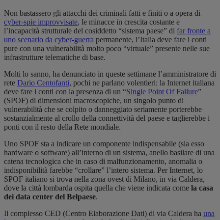
Non bastassero gli attacchi dei criminali fatti e finiti o a opera di
cyber-spie improvvisate
, le minacce in crescita costante e
l’incapacità strutturale del cosiddetto “sistema paese” di
far fronte a
uno scenario da cyber-guerra
permanente, l’Italia deve fare i conti
pure con una vulnerabilità molto poco “virtuale” presente nelle sue
infrastrutture telematiche di base.
Molti lo sanno, ha denunciato in queste settimane l’amministratore di
rete
Dario Centofanti
, pochi ne parlano volentieri: la Internet italiana
deve fare i conti con la presenza di un “
Single Point Of Failure
”
(SPOF) di dimensioni macroscopiche, un singolo punto di
vulnerabilità che se colpito o danneggiato seriamente porterebbe
sostanzialmente al crollo della connettività del paese e taglierebbe i
ponti con il resto della Rete mondiale.
Uno SPOF sta a indicare un componente indispensabile (sia esso
hardware o software) all’interno di un sistema, anello basilare di una
catena tecnologica che in caso di malfunzionamento, anomalia o
indisponibilità farebbe “crollare” l’intero sistema. Per Internet, lo
SPOF italiano si trova nella zona ovest di Milano, in via Caldera,
dove la città lombarda ospita quella che viene indicata come
la casa
dei data center del Belpaese
.
Il complesso CED (Centro Elaborazione Dati) di via Caldera ha
una