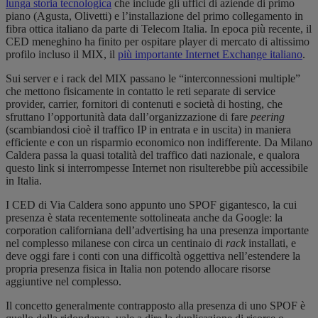
lunga storia tecnologica
che include gli uffici di aziende di primo
piano (Agusta, Olivetti) e l’installazione del primo collegamento in
fibra ottica italiano da parte di Telecom Italia. In epoca più recente, il
CED meneghino ha finito per ospitare player di mercato di altissimo
profilo incluso il MIX, il
più importante Internet Exchange italiano
.
Sui server e i rack del MIX passano le “interconnessioni multiple”
che mettono fisicamente in contatto le reti separate di service
provider, carrier, fornitori di contenuti e società di hosting, che
sfruttano l’opportunità data dall’organizzazione di fare
peering
(scambiandosi cioè il traffico IP in entrata e in uscita) in maniera
efficiente e con un risparmio economico non indifferente. Da Milano
Caldera passa la quasi totalità del traffico dati nazionale, e qualora
questo link si interrompesse Internet non risulterebbe più accessibile
in Italia.
I CED di Via Caldera sono appunto uno SPOF gigantesco, la cui
presenza è stata recentemente sottolineata anche da Google: la
corporation californiana dell’advertising ha una presenza importante
nel complesso milanese con circa un centinaio di
rack
installati, e
deve oggi fare i conti con una difficoltà oggettiva nell’estendere la
propria presenza fisica in Italia non potendo allocare risorse
aggiuntive nel complesso.
Il concetto generalmente contrapposto alla presenza di uno SPOF è