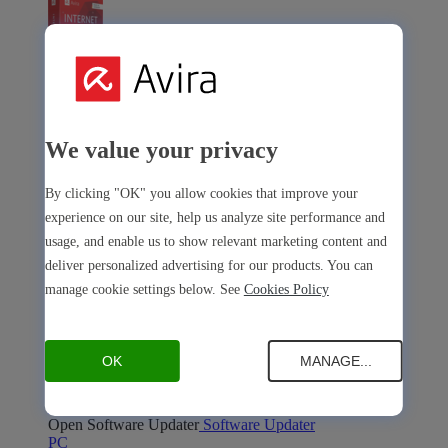
Avira Internet Security
We value your privacy
La nostra soluzione 3 in 1 con tanti strumenti premium
Free Security
By clicking "OK" you allow cookies that improve your
experience on our site, help us analyze site performance and
usage, and enable us to show relevant marketing content and
deliver personalized advertising for our products. You can
manage cookie settings below. See
Cookies Policy
Free Security
OK
MANAGE...
Sicurezza del dispositivo
Open Antivirus
Antivirus
PC
Mac
Android
iOS
Open Software Updater
Software Updater
PC