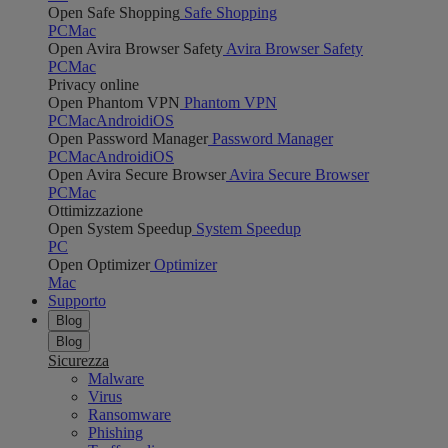
Open Safe Shopping
Safe Shopping
PC
Mac
Open Avira Browser Safety
Avira Browser Safety
PC
Mac
Privacy online
Open Phantom VPN
Phantom VPN
PC
Mac
Android
iOS
Open Password Manager
Password Manager
PC
Mac
Android
iOS
Open Avira Secure Browser
Avira Secure Browser
PC
Mac
Ottimizzazione
Open System Speedup
System Speedup
PC
Open Optimizer
Optimizer
Mac
Supporto
Blog
Blog
Sicurezza
Malware
Virus
Ransomware
Phishing