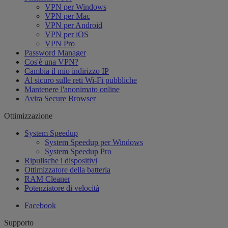
VPN per Windows
VPN per Mac
VPN per Android
VPN per iOS
VPN Pro
Password Manager
Cos'è una VPN?
Cambia il mio indirizzo IP
Al sicuro sulle reti Wi-Fi pubbliche
Mantenere l'anonimato online
Avira Secure Browser
Ottimizzazione
System Speedup
System Speedup per Windows
System Speedup Pro
Ripulische i dispositivi
Ottimizzatore della batteria
RAM Cleaner
Potenziatore di velocità
Facebook
Supporto