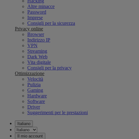
Hacking
Altre minacce
Password
Imprese
Consigli per la sicurezza
Privacy online
Browser
Indirizzo IP
VPN
Streaming
Dark Web
Vita digitale
Consigli per la privacy
Ottimizzazione
Velocità
Pulizia
Gaming
Hardware
Software
Driver
Suggerimenti per le prestazioni
Italiano
Il mio account