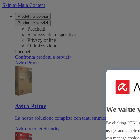
Skip to Main Content
Prodotti e servizi
Prodotti e servizi
Pacchetti
Sicurezza del dispositivo
Privacy online
Ottimizzazione
Pacchetti
Confronta prodotti e servizi
>
Avira Prime
Avira Prime
We value 
La nostra soluzione completa con tanti strumenti e app premiu
By clicking "OK" y
Avira Internet Security
usage, and enable u
can manage cookie 