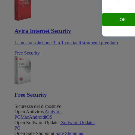
OK
Avira Internet Security
La nostra soluzione 3 in 1 con tanti strumenti premium
Free Security
Free Security
Sicurezza del dispositivo
Open Antivirus
Antivirus
PC
Mac
Android
iOS
Open Software Updater
Software Updater
PC
Open Safe Shopping
Safe Shopping