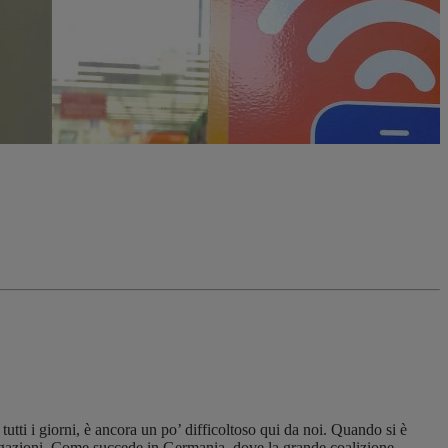
 tutti i giorni, è ancora un po’ difficoltoso qui da noi. Quando si è
avigazioni. Come succede in Germania, dove la grande coalizione,