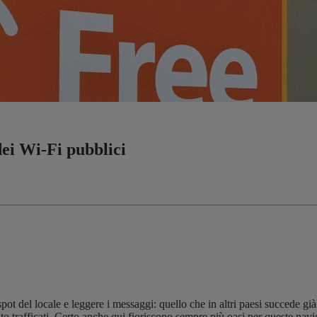
dei Wi-Fi pubblici
spot del locale e leggere i messaggi: quello che in altri paesi succede già
olto trafficati. Certo anche qui fioriscono sempre più oasi per queste n