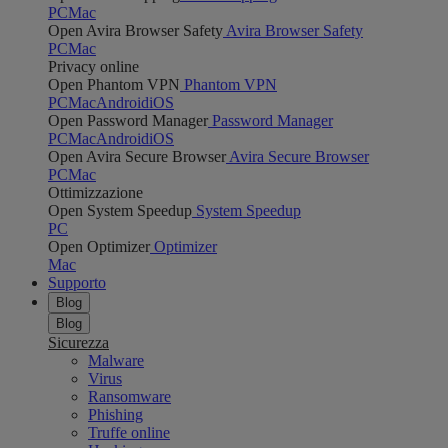
PC
Mac
Open Avira Browser Safety
Avira Browser Safety
PC
Mac
Privacy online
Open Phantom VPN
Phantom VPN
PC
Mac
Android
iOS
Open Password Manager
Password Manager
PC
Mac
Android
iOS
Open Avira Secure Browser
Avira Secure Browser
PC
Mac
Ottimizzazione
Open System Speedup
System Speedup
PC
Open Optimizer
Optimizer
Mac
Supporto
Blog
Blog
Sicurezza
Malware
Virus
Ransomware
Phishing
Truffe online