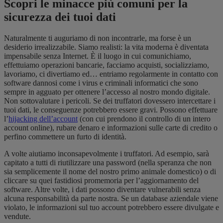
Scopri le minacce più comuni per la
sicurezza dei tuoi dati
Naturalmente ti auguriamo di non incontrarle, ma forse è un
desiderio irrealizzabile. Siamo realisti: la vita moderna è diventata
impensabile senza Internet. È il luogo in cui comunichiamo,
effettuiamo operazioni bancarie, facciamo acquisti, socializziamo,
lavoriamo, ci divertiamo ed… entriamo regolarmente in contatto con
software dannosi come i virus e criminali informatici che sono
sempre in agguato per ottenere l’accesso al nostro mondo digitale.
Non sottovalutare i pericoli. Se dei truffatori dovessero intercettare i
tuoi dati, le conseguenze potrebbero essere gravi. Possono effettuare
l’
hijacking dell’account
(con cui prendono il controllo di un intero
account online), rubare denaro e informazioni sulle carte di credito o
perfino commettere un furto di identità.
A volte aiutiamo inconsapevolmente i truffatori. Ad esempio, sarà
capitato a tutti di riutilizzare una password (nella speranza che non
sia semplicemente il nome del nostro primo animale domestico) o di
cliccare su quei fastidiosi promemoria per l’aggiornamento del
software. Altre volte, i dati possono diventare vulnerabili senza
alcuna responsabilità da parte nostra. Se un database aziendale viene
violato, le informazioni sul tuo account potrebbero essere divulgate e
vendute.