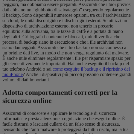
peggiori, ma dobbiamo essere preparati. Assicurati che i tuoi preziosi
dati abbiano un “giubbotto di salvataggio” eseguendo regolarmente
il backup. Sono disponibili numerose opzioni, tra cui l’archiviazione
su cloud, le unità disco rigido e i dischi rigidi esterni. Se utilizzi un
dispositivo di archiviazione esterno, non tenerlo in precario
equilibrio sulla scrivania, tra le tazze di caffè e a portata di mano
degli altri. Crittografa i contenuti e bloccali, quindi verifica che i
processi di backup siano in esecuzione e che i file archiviati non
siano danneggiati. Assicurati che il tuo backup non sia connesso a
un’origine dati live, in modo che non venga raggiunto dal malware.
È anche utile eliminare regolarmente i file per risparmiare spazio per
gli elementi veramente importanti. Hai anche eseguito il backup del
tuo telefono Android o sai
come eseguire il backup e il ripristino del
tuo iPhone
? Anche i dispositivi più piccoli possono contenere grandi
volumi di dati importanti.
Adotta comportamenti corretti per la
sicurezza online
Assicurati di conoscere e applicare le tecnologie di sicurezza
informatica e presta attenzione a ogni azione che esegui online. È
facile distrarsi o lasciarsi cullare da un falso senso di sicurezza,
pensando che l’anti-malware ti proteggerà da tutti i rischi, ma la tua