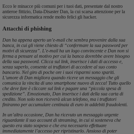
Ecco le minacce più comuni per i tuoi dati, presentate dal nostro
antieroe fittizio, Data-Disaster Dan, la cui scarsa attenzione per la
sicurezza informatica rende molto felici gli hacker.
Attacchi di phishing
Dan ha appena aperto un’e-mail che sembra provenire dalla sua
banca, in cui gli viene chiesto di “confermare la sua password per
motivi di sicurezza”. L’e-mail ha un logo convincente e Dan non si
ferma a pensare al motivo per cui la banca dovrebbe avere bisogno
della sua password. Clicca sul link, inserisce i dati di accesso e,
senza saperlo, consente ai truffatori di accedere al suo conto
bancario. Nel giro di poche ore i suoi risparmi sono spariti.
L’umore di Dan migliora quando riceve un messaggio che gli
comunica la vincita di uno smartphone nuovo di zecca! Tutto quello
che deve fare è cliccare sul link e pagare una “piccola spesa di
spedizione”. Emozionato, Dan inserisce i dati della sua carta di
credito. Non solo non riceverà alcun telefono, ma i truffatori
finiranno per accumulare centinaia di euro in addebiti fraudolenti.
In un’altra occasione, Dan ha ricevuto un messaggio urgente
riguardante il suo account di streaming, in cui si sosteneva che
questo era stato sospeso e che era necessario effettuare
immediatamente l’accesso per ripristinarlo. Ansioso di poter