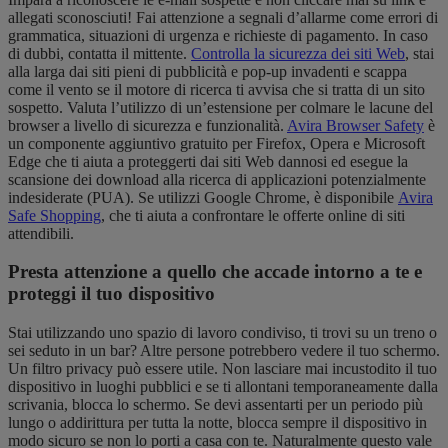
allegati sconosciuti! Fai attenzione a segnali d’allarme come errori di
grammatica, situazioni di urgenza e richieste di pagamento. In caso
di dubbi, contatta il mittente.
Controlla la sicurezza dei siti Web
, stai
alla larga dai siti pieni di pubblicità e pop-up invadenti e scappa
come il vento se il motore di ricerca ti avvisa che si tratta di un sito
sospetto. Valuta l’utilizzo di un’estensione per colmare le lacune del
browser a livello di sicurezza e funzionalità.
Avira Browser Safety
è
un componente aggiuntivo gratuito per Firefox, Opera e Microsoft
Edge che ti aiuta a proteggerti dai siti Web dannosi ed esegue la
scansione dei download alla ricerca di applicazioni potenzialmente
indesiderate (PUA). Se utilizzi Google Chrome, è disponibile
Avira
Safe Shopping
, che ti aiuta a confrontare le offerte online di siti
attendibili.
Presta attenzione a quello che accade intorno a te e
proteggi il tuo dispositivo
Stai utilizzando uno spazio di lavoro condiviso, ti trovi su un treno o
sei seduto in un bar? Altre persone potrebbero vedere il tuo schermo.
Un filtro privacy può essere utile. Non lasciare mai incustodito il tuo
dispositivo in luoghi pubblici e se ti allontani temporaneamente dalla
scrivania, blocca lo schermo. Se devi assentarti per un periodo più
lungo o addirittura per tutta la notte, blocca sempre il dispositivo in
modo sicuro se non lo porti a casa con te. Naturalmente questo vale