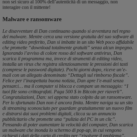
non sei sicuro al 100% dell’autenticità di un messaggio, non
interagire con il mittente!
Malware e ransomware
Le disavventure di Dan continuano quando si avventura nel regno
del malware. Mentre cerca una versione gratuita del suo software di
editing video preferito, Dan si imbatte in un sito Web poco affidabile
che promette “download totalmente gratuiti” senza alcun impegno.
Ignorando l’avviso di colore rosso del software antivirus, Dan
scarica il programma ma, invece di strumenti di editing video,
installa un virus che registra silenziosamente le pressioni dei tasti
(comprese le password digitate). Pochi giorni dopo, riceve un’e-
mail con un allegato denominato “Dettagli sul rimborso fiscale”.
Felice per l’inaspettata buona notizia, Dan apre l’e-mail senza
pensarci… ma il computer si blocca e compare un messaggio: “I
tuoi file sono crittografati. Paga 500 $ in Bitcoin per riaverli”.
Congratulazioni, Dan: sei appena stato colpito da un ransomware.
Per lo sfortunato Dan non è ancora finita. Mentre naviga su un sito
di streaming sconosciuto per guardare gratuitamente un nuovo film
e distrarsi dai suoi problemi digitali, clicca su un annuncio
pubblicitario che promette una “pulizia del PC in un clic”.
Pensando di poter aumentare la velocità del computer, Dan scarica
un malware che inonda lo schermo di pop-up, in cui vengono
richiesti i dati della carta di credito per “risolvere il problema”.