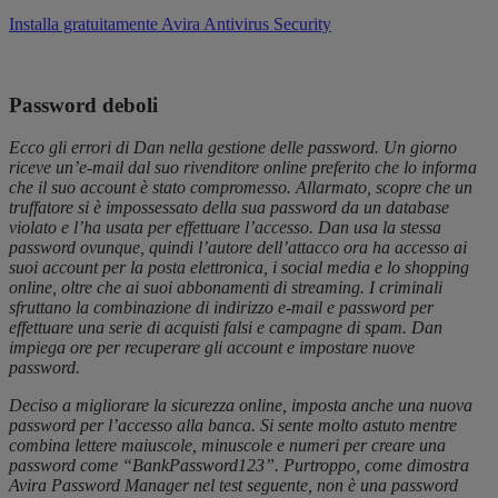
Installa gratuitamente Avira Antivirus Security
Password deboli
Ecco gli errori di Dan nella gestione delle password. Un giorno
riceve un’e-mail dal suo rivenditore online preferito che lo informa
che il suo account è stato compromesso. Allarmato, scopre che un
truffatore si è impossessato della sua password da un database
violato e l’ha usata per effettuare l’accesso. Dan usa la stessa
password ovunque, quindi l’autore dell’attacco ora ha accesso ai
suoi account per la posta elettronica, i social media e lo shopping
online, oltre che ai suoi abbonamenti di streaming. I criminali
sfruttano la combinazione di indirizzo e-mail e password per
effettuare una serie di acquisti falsi e campagne di spam. Dan
impiega ore per recuperare gli account e impostare nuove
password.
Deciso a migliorare la sicurezza online, imposta anche una nuova
password per l’accesso alla banca. Si sente molto astuto mentre
combina lettere maiuscole, minuscole e numeri per creare una
password come “BankPassword123”. Purtroppo, come dimostra
Avira Password Manager nel test seguente, non è una password