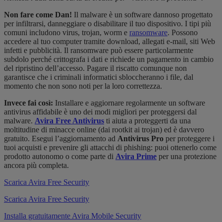
Non fare come Dan!
Il malware è un software dannoso progettato
per infiltrarsi, danneggiare o disabilitare il tuo dispositivo. I tipi più
comuni includono virus, trojan, worm e
ransomware
. Possono
accedere al tuo computer tramite download, allegati e-mail, siti Web
infetti e pubblicità. Il ransomware può essere particolarmente
subdolo perché crittografa i dati e richiede un pagamento in cambio
del ripristino dell’accesso. Pagare il riscatto comunque non
garantisce che i criminali informatici sbloccheranno i file, dal
momento che non sono noti per la loro correttezza.
Invece fai così:
Installare e aggiornare regolarmente un software
antivirus affidabile è uno dei modi migliori per proteggersi dal
malware.
Avira Free Antivirus
ti aiuta a proteggerti da una
moltitudine di minacce online (dai rootkit ai trojan) ed è davvero
gratuito. Esegui l’aggiornamento ad
Antivirus Pro
per proteggere i
tuoi acquisti e prevenire gli attacchi di phishing: puoi ottenerlo come
prodotto autonomo o come parte di
Avira Prime
per una protezione
ancora più completa.
Scarica Avira Free Security
Scarica Avira Free Security
Installa gratuitamente Avira Mobile Security