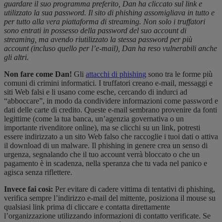
guardare il suo programma preferito, Dan ha cliccato sul link e
utilizzato la sua password. Il sito di phishing assomigliava in tutto e
per tutto alla vera piattaforma di streaming. Non solo i truffatori
sono entrati in possesso della password del suo account di
streaming, ma avendo riutilizzato la stessa password per più
account (incluso quello per l’e-mail), Dan ha reso vulnerabili anche
gli altri.
Non fare come Dan!
Gli
attacchi di phishing
sono tra le forme più
comuni di crimini informatici. I truffatori creano e-mail, messaggi e
siti Web falsi e li usano come esche, cercando di indurci ad
“abboccare”, in modo da condividere informazioni come password e
dati delle carte di credito. Queste e-mail sembrano provenire da fonti
legittime (come la tua banca, un’agenzia governativa o un
importante rivenditore online), ma se clicchi su un link, potresti
essere indirizzato a un sito Web falso che raccoglie i tuoi dati o attiva
il download di un malware. Il phishing in genere crea un senso di
urgenza, segnalando che il tuo account verrà bloccato o che un
pagamento è in scadenza, nella speranza che tu vada nel panico e
agisca senza riflettere.
Invece fai così:
Per evitare di cadere vittima di tentativi di phishing,
verifica sempre l’indirizzo e-mail del mittente, posiziona il mouse su
qualsiasi link prima di cliccare e contatta direttamente
l’organizzazione utilizzando informazioni di contatto verificate. Se