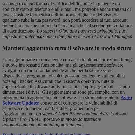
seconda (o terza) forma di verifica dell’identità: in genere è un
codice inviato al telefono o all’e-mail, ma potrebbe anche trattarsi di
una scansione biometrica dell’impronta digitale o del viso. Se
qualcuno ruba la tua password, non potrà accedere ai tuoi account
online a meno che non metta le mani anche sul secondo/terzo fattore
di autenticazione.
Lo sapevi? Oltre alla password principale, puoi
impostare l’autenticazione a due fattori in Avira Password Manager.
Mantieni aggiornato tutto il software in modo sicuro
La maggior parte di noi attende con ansia le ultime correzioni di bug
e nuove interessanti funzionalità, ma gli aggiornamenti software
svolgono un ruolo fondamentale anche per la sicurezza dei
dispositivi. I programmi obsoleti possono contenere vulnerabilità
note agli hacker. Assicurati che il sistema operativo, tutte le
applicazioni e il software antivirus siano sempre aggiornati… e non
dimenticare i driver! Gli aggiornamenti sono più semplici con un
programma di aggiornamento software. Lo strumento gratuito
Avira
Software Updater
consente di correggere le vulnerabilità di
sicurezza e di liberarti dai fastidiosi promemoria per
l’aggiornamento.
Lo sapevi? Avira Prime contiene Avira Software
Updater Pro. Puoi impostarlo in modo da installare
automaticamente gli ultimi aggiornamenti.
Scarica gratuitamente Avira Software Updater