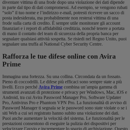
diventare vittima di una frode dopo una violazione dei dati dipende
in parte dal tipo di dati compromessi. Ad esempio, se vengono rubati
“solo” il tuo nome e l’indirizzo e-mail, potresti ricevere un sacco di
posta indesiderata, ma probabilmente non resterai vittima di una
frode sulla carta di credito. È sempre utile monitorare gli account
finanziari e i report di affidabilità creditizia, nonché tenere a portata
di mano il contatto del team di sicurezza della propria banca per
segnalare qualsiasi attività sospetta. Se risiedi nel Regno Unito, puoi
segnalare una truffa al National Cyber Security Centre.
Rafforza le tue difese online con Avira
Prime
Immagina una fortezza. Su una collina. Circondata da un fossato.
Pieno di coccodrilli. Le difese più efficaci sono sempre state a più
livelli. Ecco perché
Avira Prime
combina un’ampia gamma di
strumenti avanzati di protezione e privacy per Windows, Mac, iOS e
Android, tra cui Avira Password Manager Pro, Software Updater
Pro, Antivirus Pro e Phantom VPN Pro. La funzionalità di avviso di
Password Manager ti segnala se le password sono state violate o se i
siti Web a cui sei registrato hanno subito una violazione dei dati.
Puoi anche aumentare la velocità del sistema. Le funzionalità per le
prestazioni consentono di eseguire la pulizia dei dispositivi per
velocizzare l’avvio e incrementare lo spazio di archiviazione. Questo