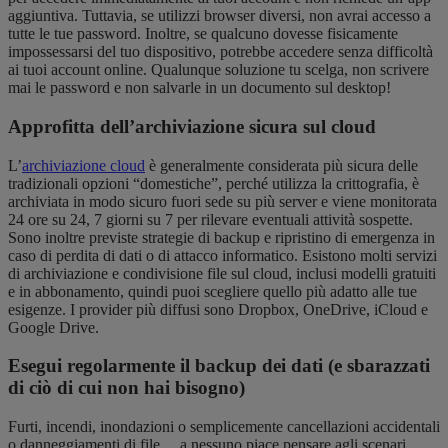
aggiuntiva. Tuttavia, se utilizzi browser diversi, non avrai accesso a
tutte le tue password. Inoltre, se qualcuno dovesse fisicamente
impossessarsi del tuo dispositivo, potrebbe accedere senza difficoltà
ai tuoi account online. Qualunque soluzione tu scelga, non scrivere
mai le password e non salvarle in un documento sul desktop!
Approfitta dell’archiviazione sicura sul cloud
L’
archiviazione cloud
è generalmente considerata più sicura delle
tradizionali opzioni “domestiche”, perché utilizza la crittografia, è
archiviata in modo sicuro fuori sede su più server e viene monitorata
24 ore su 24, 7 giorni su 7 per rilevare eventuali attività sospette.
Sono inoltre previste strategie di backup e ripristino di emergenza in
caso di perdita di dati o di attacco informatico. Esistono molti servizi
di archiviazione e condivisione file sul cloud, inclusi modelli gratuiti
e in abbonamento, quindi puoi scegliere quello più adatto alle tue
esigenze. I provider più diffusi sono Dropbox, OneDrive, iCloud e
Google Drive.
Esegui regolarmente il backup dei dati (e sbarazzati
di ciò di cui non hai bisogno)
Furti, incendi, inondazioni o semplicemente cancellazioni accidentali
o danneggiamenti di file… a nessuno piace pensare agli scenari