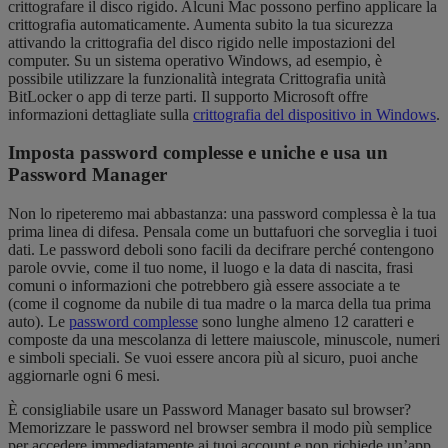
crittografare il disco rigido. Alcuni Mac possono perfino applicare la
crittografia automaticamente. Aumenta subito la tua sicurezza
attivando la crittografia del disco rigido nelle impostazioni del
computer. Su un sistema operativo Windows, ad esempio, è
possibile utilizzare la funzionalità integrata Crittografia unità
BitLocker o app di terze parti. Il supporto Microsoft offre
informazioni dettagliate sulla
crittografia del dispositivo in Windows
.
Imposta password complesse e uniche e usa un
Password Manager
Non lo ripeteremo mai abbastanza: una password complessa è la tua
prima linea di difesa. Pensala come un buttafuori che sorveglia i tuoi
dati. Le password deboli sono facili da decifrare perché contengono
parole ovvie, come il tuo nome, il luogo e la data di nascita, frasi
comuni o informazioni che potrebbero già essere associate a te
(come il cognome da nubile di tua madre o la marca della tua prima
auto). Le
password complesse
sono lunghe almeno 12 caratteri e
composte da una mescolanza di lettere maiuscole, minuscole, numeri
e simboli speciali. Se vuoi essere ancora più al sicuro, puoi anche
aggiornarle ogni 6 mesi.
È consigliabile usare un Password Manager basato sul browser?
Memorizzare le password nel browser sembra il modo più semplice
per accedere immediatamente ai tuoi account e non richiede un’app