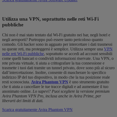
Utilizza una VPN, soprattutto nelle reti Wi-Fi
pubbliche
Chi non è mai stato tentato dal Wi-Fi gratuito nei bar, negli hotel e
negli aeroporti? Purtroppo può essere tanto pericoloso quanto
comodo. Gli hacker sono in agguato per intercettare i dati trasmessi
su queste reti, ma proteggersi è semplice. Utilizza sempre una
VPN
nelle reti Wi-Fi pubbliche
, soprattutto se accedi ad account sensibili
come quelli bancari o condividi informazioni riservate. Una VPN, o
rete privata virtuale, ti aiuta a crittografare la tua connessione e
trasmette i tuoi dati tramite un tunnel privato, dove sono più al sicuro
dall’intercettazione. Inoltre, consente di mascherare lo specifico
indirizzo IP del tuo dispositivo, in modo che la tua posizione reale
resti sconosciuta.
Avira Phantom VPN
è uno strumento gratuito
che ti aiuta a cancellare le tue tracce digitali e ad aumentare il tuo
anonimato online.
Lo sapevi? Puoi scegliere la versione premium
Avira Phantom VPN Pro, inclusa anche in Avira Prime, per
liberarti dei limiti di dati.
Scarica gratuitamente Avira Phantom VPN