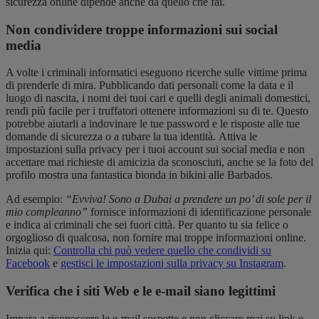
sicurezza online dipende anche da quello che fai.
Non condividere troppe informazioni sui social
media
A volte i criminali informatici eseguono ricerche sulle vittime prima
di prenderle di mira. Pubblicando dati personali come la data e il
luogo di nascita, i nomi dei tuoi cari e quelli degli animali domestici,
rendi più facile per i truffatori ottenere informazioni su di te. Questo
potrebbe aiutarli a indovinare le tue password e le risposte alle tue
domande di sicurezza o a rubare la tua identità. Attiva le
impostazioni sulla privacy per i tuoi account sui social media e non
accettare mai richieste di amicizia da sconosciuti, anche se la foto del
profilo mostra una fantastica bionda in bikini alle Barbados.
Ad esempio:
“Evviva! Sono a Dubai a prendere un po’ di sole per il
mio compleanno”
fornisce informazioni di identificazione personale
e indica ai criminali che sei fuori città. Per quanto tu sia felice o
orgoglioso di qualcosa, non fornire mai troppe informazioni online.
Inizia qui:
Controlla chi può vedere quello che condividi su
Facebook
e
gestisci le impostazioni sulla privacy su Instagram
.
Verifica che i siti Web e le e-mail siano legittimi
Impara a riconoscere le e-mail sospette e non cliccare mai su link e