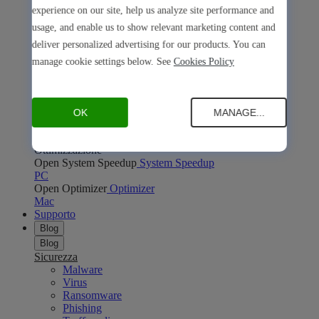
Open Safe Shopping
Safe Shopping
experience on our site, help us analyze site performance and
PC
Mac
usage, and enable us to show relevant marketing content and
Open Avira Browser Safety
Avira Browser Safety
deliver personalized advertising for our products. You can
PC
Mac
Privacy online
manage cookie settings below. See
Cookies Policy
Open Phantom VPN
Phantom VPN
PC
Mac
Android
iOS
Open Password Manager
Password Manager
PC
Mac
Android
iOS
OK
MANAGE...
Open Avira Secure Browser
Avira Secure Browser
PC
Mac
Ottimizzazione
Open System Speedup
System Speedup
PC
Open Optimizer
Optimizer
Mac
Supporto
Blog
Blog
Sicurezza
Malware
Virus
Ransomware
Phishing