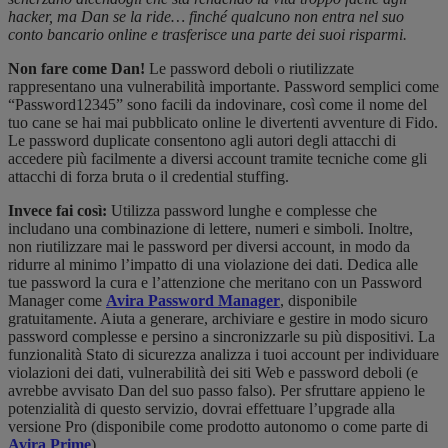
hacker, ma Dan se la ride… finché qualcuno non entra nel suo
conto bancario online e trasferisce una parte dei suoi risparmi.
Non fare come Dan!
Le password deboli o riutilizzate
rappresentano una vulnerabilità importante. Password semplici come
“Password12345” sono facili da indovinare, così come il nome del
tuo cane se hai mai pubblicato online le divertenti avventure di Fido.
Le password duplicate consentono agli autori degli attacchi di
accedere più facilmente a diversi account tramite tecniche come gli
attacchi di forza bruta o il credential stuffing.
Invece fai così:
Utilizza password lunghe e complesse che
includano una combinazione di lettere, numeri e simboli. Inoltre,
non riutilizzare mai le password per diversi account, in modo da
ridurre al minimo l’impatto di una violazione dei dati. Dedica alle
tue password la cura e l’attenzione che meritano con un Password
Manager come
Avira Password Manager
, disponibile
gratuitamente. Aiuta a generare, archiviare e gestire in modo sicuro
password complesse e persino a sincronizzarle su più dispositivi. La
funzionalità Stato di sicurezza analizza i tuoi account per individuare
violazioni dei dati, vulnerabilità dei siti Web e password deboli (e
avrebbe avvisato Dan del suo passo falso). Per sfruttare appieno le
potenzialità di questo servizio, dovrai effettuare l’upgrade alla
versione Pro (disponibile come prodotto autonomo o come parte di
Avira Prime
).