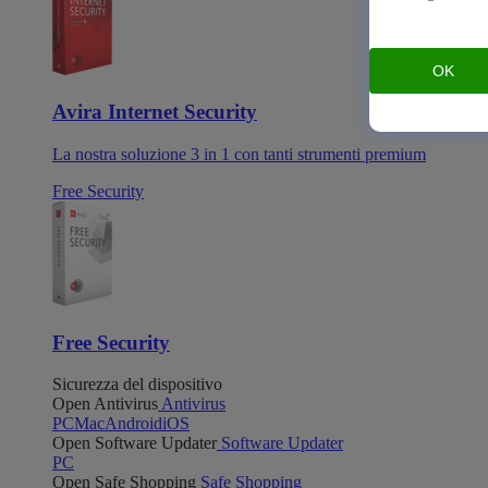
OK
Avira Internet Security
La nostra soluzione 3 in 1 con tanti strumenti premium
Free Security
Free Security
Sicurezza del dispositivo
Open Antivirus
Antivirus
PC
Mac
Android
iOS
Open Software Updater
Software Updater
PC
Open Safe Shopping
Safe Shopping