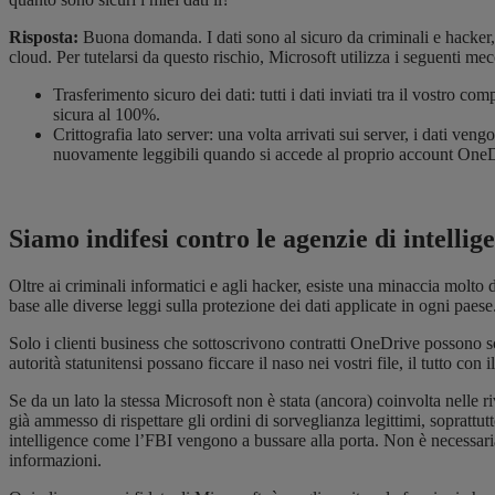
Risposta:
Buona domanda. I dati sono al sicuro da criminali e hacker, 
cloud. Per tutelarsi da questo rischio, Microsoft utilizza i seguenti me
Trasferimento sicuro dei dati: tutti i dati inviati tra il vostro c
sicura al 100%.
Crittografia lato server: una volta arrivati sui server, i dati ven
nuovamente leggibili quando si accede al proprio account OneDri
Siamo indifesi contro le agenzie di intellig
Oltre ai criminali informatici e agli hacker, esiste una minaccia molto di
base alle diverse leggi sulla protezione dei dati applicate in ogni pae
Solo i clienti business che sottoscrivono contratti OneDrive possono sce
autorità statunitensi possano ficcare il naso nei vostri file, il tutto con
Se da un lato la stessa Microsoft non è stata (ancora) coinvolta nelle 
già ammesso di rispettare gli ordini di sorveglianza legittimi, soprattut
intelligence come l’FBI vengono a bussare alla porta. Non è necessari
informazioni.