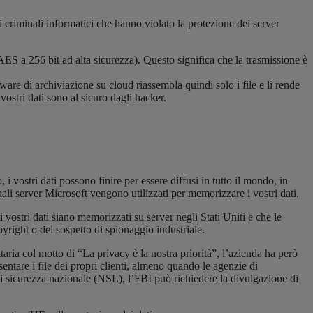
 criminali informatici che hanno violato la protezione dei server
ia AES a 256 bit ad alta sicurezza). Questo significa che la trasmissione è
tware di archiviazione su cloud riassembla quindi solo i file e li rende
stri dati sono al sicuro dagli hacker.
 i vostri dati possono finire per essere diffusi in tutto il mondo, in
ali server Microsoft vengono utilizzati per memorizzare i vostri dati.
 vostri dati siano memorizzati su server negli Stati Uniti e che le
copyright o del sospetto di spionaggio industriale.
aria col motto di “La privacy è la nostra priorità”, l’azienda ha però
sentare i file dei propri clienti, almeno quando le agenzie di
i sicurezza nazionale (NSL), l’FBI può richiedere la divulgazione di