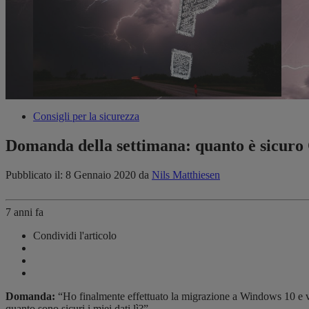
Consigli per la sicurezza
Domanda della settimana: quanto è sicur
Pubblicato il: 8 Gennaio 2020
da
Nils Matthiesen
7 anni fa
Condividi l'articolo
Domanda:
“Ho finalmente effettuato la migrazione a Windows 10 e v
quanto sono sicuri i miei dati lì?”