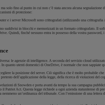
ma solo fino al punto in cui non c’è stata ancora alcuna segnalazione di
ccanismi di protezione:
omputer e i server Microsoft sono crittografati (utilizzando una crittograf
gono suddivisi in blocchi e memorizzati in un formato crittografato. Il sof
ve. Quindi, finché nessuno entra in possesso della vostra password, i vo
ence
versa: le agenzie di intelligence. A seconda del servizio cloud utilizzato,
se. In quanto utenti domestici di OneDrive, è normale che non sappiate qu
gliere la posizione del server. Ciò significa che è molto probabile che i
 il pretesto dell’applicazione della legge, della ricerca di violazioni del 
rivelazioni di Snowden e porta avanti da tempo la sua campagna pubblicit
to il Patriot Act. Questa legge richiede a ogni azienda statunitense di pre
a nemmeno un’ordinanza del tribunale. Con l’emissione di una lettera d