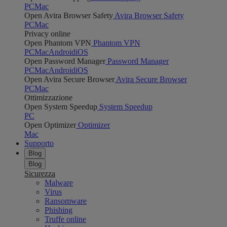
PC
Mac
Open Avira Browser Safety
Avira Browser Safety
PC
Mac
Privacy online
Open Phantom VPN
Phantom VPN
PC
Mac
Android
iOS
Open Password Manager
Password Manager
PC
Mac
Android
iOS
Open Avira Secure Browser
Avira Secure Browser
PC
Mac
Ottimizzazione
Open System Speedup
System Speedup
PC
Open Optimizer
Optimizer
Mac
Supporto
Blog
Blog
Sicurezza
Malware
Virus
Ransomware
Phishing
Truffe online