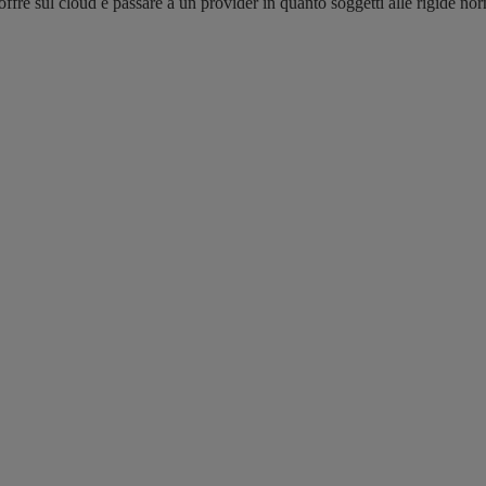
offre sul cloud e passare a un provider in quanto soggetti alle rigide no