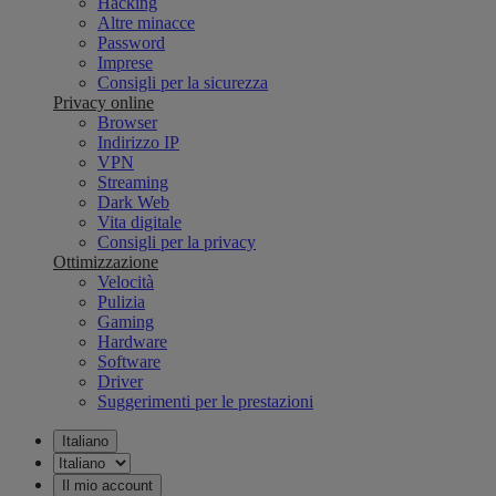
Hacking
Altre minacce
Password
Imprese
Consigli per la sicurezza
Privacy online
Browser
Indirizzo IP
VPN
Streaming
Dark Web
Vita digitale
Consigli per la privacy
Ottimizzazione
Velocità
Pulizia
Gaming
Hardware
Software
Driver
Suggerimenti per le prestazioni
Italiano
Il mio account