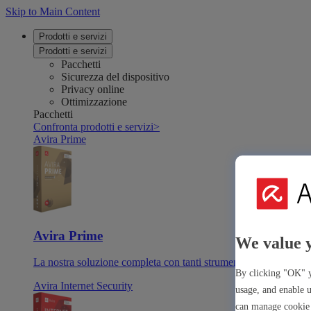
Skip to Main Content
Prodotti e servizi
Prodotti e servizi
Pacchetti
Sicurezza del dispositivo
Privacy online
Ottimizzazione
Pacchetti
Confronta prodotti e servizi
>
Avira Prime
Avira Prime
We value 
La nostra soluzione completa con tanti strumenti e app premiu
By clicking "OK" y
Avira Internet Security
usage, and enable u
can manage cookie 