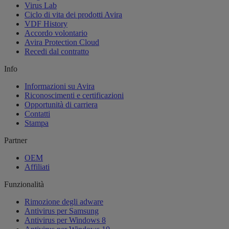
Virus Lab
Ciclo di vita dei prodotti Avira
VDF History
Accordo volontario
Avira Protection Cloud
Recedi dal contratto
Info
Informazioni su Avira
Riconoscimenti e certificazioni
Opportunità di carriera
Contatti
Stampa
Partner
OEM
Affiliati
Funzionalità
Rimozione degli adware
Antivirus per Samsung
Antivirus per Windows 8