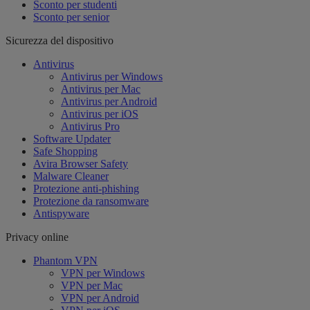
Sconto per studenti
Sconto per senior
Sicurezza del dispositivo
Antivirus
Antivirus per Windows
Antivirus per Mac
Antivirus per Android
Antivirus per iOS
Antivirus Pro
Software Updater
Safe Shopping
Avira Browser Safety
Malware Cleaner
Protezione anti-phishing
Protezione da ransomware
Antispyware
Privacy online
Phantom VPN
VPN per Windows
VPN per Mac
VPN per Android