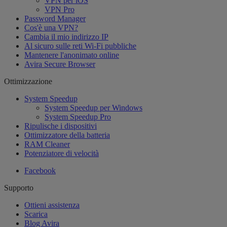
VPN per iOS
VPN Pro
Password Manager
Cos'è una VPN?
Cambia il mio indirizzo IP
Al sicuro sulle reti Wi-Fi pubbliche
Mantenere l'anonimato online
Avira Secure Browser
Ottimizzazione
System Speedup
System Speedup per Windows
System Speedup Pro
Ripulische i dispositivi
Ottimizzatore della batteria
RAM Cleaner
Potenziatore di velocità
Facebook
Supporto
Ottieni assistenza
Scarica
Blog Avira