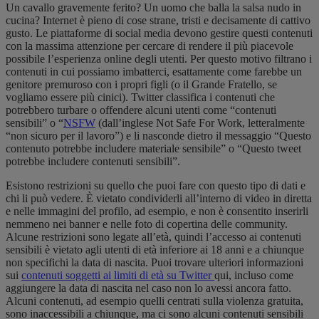
Un cavallo gravemente ferito? Un uomo che balla la salsa nudo in
cucina? Internet è pieno di cose strane, tristi e decisamente di cattivo
gusto. Le piattaforme di social media devono gestire questi contenuti
con la massima attenzione per cercare di rendere il più piacevole
possibile l’esperienza online degli utenti. Per questo motivo filtrano i
contenuti in cui possiamo imbatterci, esattamente come farebbe un
genitore premuroso con i propri figli (o il Grande Fratello, se
vogliamo essere più cinici). Twitter classifica i contenuti che
potrebbero turbare o offendere alcuni utenti come “contenuti
sensibili” o “
NSFW
(dall’inglese Not Safe For Work, letteralmente
“non sicuro per il lavoro”) e li nasconde dietro il messaggio “Questo
contenuto potrebbe includere materiale sensibile” o “Questo tweet
potrebbe includere contenuti sensibili”.
Esistono restrizioni su quello che puoi fare con questo tipo di dati e
chi li può vedere. È vietato condividerli all’interno di video in diretta
e nelle immagini del profilo, ad esempio, e non è consentito inserirli
nemmeno nei banner e nelle foto di copertina delle community.
Alcune restrizioni sono legate all’età, quindi l’accesso ai contenuti
sensibili è vietato agli utenti di età inferiore ai 18 anni e a chiunque
non specifichi la data di nascita. Puoi trovare ulteriori informazioni
sui
contenuti soggetti ai limiti di età su Twitter
qui
, incluso come
aggiungere la data di nascita nel caso non lo avessi ancora fatto.
Alcuni contenuti, ad esempio quelli centrati sulla violenza gratuita,
sono inaccessibili a chiunque, ma ci sono alcuni contenuti sensibili