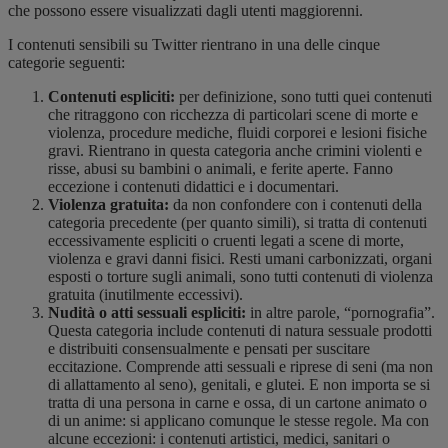
che possono essere visualizzati dagli utenti maggiorenni.
I contenuti sensibili su Twitter rientrano in una delle cinque
categorie seguenti:
Contenuti espliciti:
per definizione, sono tutti quei contenuti
che ritraggono con ricchezza di particolari scene di morte e
violenza, procedure mediche, fluidi corporei e lesioni fisiche
gravi. Rientrano in questa categoria anche crimini violenti e
risse, abusi su bambini o animali
,
e ferite aperte. Fanno
eccezione i contenuti didattici e i documentari.
Violenza gratuita:
da non confondere con i contenuti della
categoria precedente (per quanto simili), si tratta di contenuti
eccessivamente espliciti o cruenti legati a scene di morte,
violenza e gravi danni fisici. Resti umani carbonizzati, organi
esposti o torture sugli animali
,
sono tutti contenuti di violenza
gratuita (inutilmente eccessivi).
Nudità o atti sessuali espliciti:
in altre parole, “pornografia”.
Questa categoria include contenuti di natura sessuale prodotti
e distribuiti consensualmente e pensati per suscitare
eccitazione. Comprende atti sessuali e riprese di seni (ma non
di allattamento al seno), genitali
,
e glutei. E non importa se si
tratta di una persona in carne e ossa, di un cartone animato o
di un anime: si applicano comunque le stesse regole. Ma con
alcune eccezioni: i contenuti artistici, medici, sanitari o