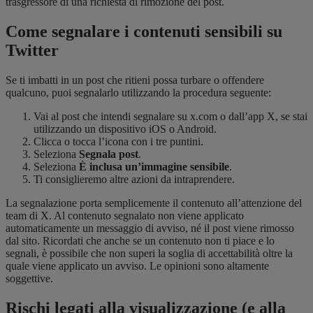
trasgressore di una richiesta di rimozione del post.
Come segnalare i contenuti sensibili su
Twitter
Se ti imbatti in un post che ritieni possa turbare o offendere
qualcuno, puoi segnalarlo utilizzando la procedura seguente:
Vai al post che intendi segnalare su x.com o dall’app X, se stai
utilizzando
un
​
dispositivo iOS o Android.
Clicca o tocca l’icona con i tre puntini.
Seleziona
Segnala post
.
Seleziona
È inclusa un’immagine sensibile
.
Ti consiglieremo altre azioni da intraprendere.
La segnalazione porta semplicemente il contenuto all’attenzione del
team di X. Al contenuto segnalato non viene applicato
automaticamente un messaggio di avviso, né il post viene rimosso
dal sito. Ricordati che anche se un contenuto non ti piace e lo
segnali, è possibile che non superi la soglia di accettabilità oltre la
quale viene applicato un avviso. Le opinioni sono altamente
soggettive.
Rischi legati alla visualizzazione (e alla