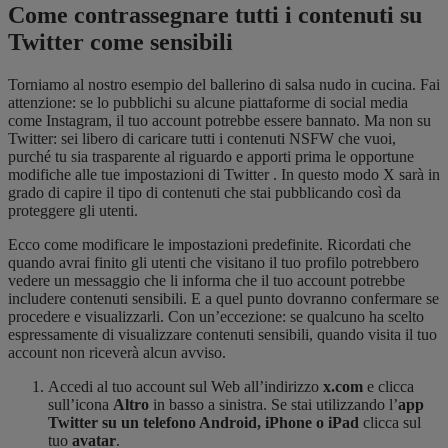
Come contrassegnare tutti i contenuti su
Twitter come sensibili
Torniamo al nostro esempio del ballerino di salsa nudo in cucina. Fai
attenzione: se lo pubblichi su alcune piattaforme di social media
come Instagram, il tuo account potrebbe essere bannato. Ma non su
Twitter: sei libero di caricare tutti i contenuti NSFW che vuoi,
purché tu sia trasparente al riguardo e apporti prima le opportune
modifiche alle tue impostazioni di Twitter
. In questo modo X sarà in
grado di capire il tipo di contenuti che stai pubblicando così da
proteggere gli utenti.
Ecco come modificare le impostazioni
predefinite
. Ricordati che
quando avrai finito gli utenti che visitano il tuo profilo potrebbero
vedere un messaggio che li informa che il tuo account potrebbe
includere contenuti sensibili. E a quel punto dovranno confermare se
procedere e visualizzarli. Con un’eccezione: se qualcuno ha scelto
espressamente di visualizzare contenuti sensibili, quando visita il tuo
account non riceverà alcun avviso.
Accedi al tuo account sul Web all’indirizzo
x.com
e clicca
sull’icona
Altro
in basso a sinistra. Se stai utilizzando l’
app
Twitter su un telefono Android, iPhone o iPad
clicca sul
tuo
avatar
.