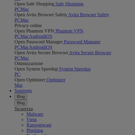
Open Safe Shopping
Safe Shopping
PC
Mac
Open Avira Browser Safety
Avira Browser Safety
PC
Mac
Privacy online
Open Phantom VPN
Phantom VPN
PC
Mac
Android
iOS
Open Password Manager
Password Manager
PC
Mac
Android
iOS
Open Avira Secure Browser
Avira Secure Browser
PC
Mac
Ottimizzazione
Open System Speedup
System Speedup
PC
Open Optimizer
Optimizer
Mac
Supporto
Blog
Blog
Sicurezza
Malware
Virus
Ransomware
Phishing