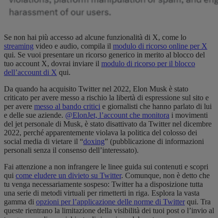
Se non hai più accesso ad alcune funzionalità di X, come lo
streaming
video e audio, compila il
modulo di ricorso online per X
qui
. Se vuoi presentare un ricorso generico in merito al blocco del
tuo account X, dovrai
inviare il
modulo di ricorso per il blocco
dell’account di X
qui
.
Da quando ha acquisito Twitter nel 2022, Elon Musk è stato
criticato per avere messo a rischio la libertà di espressione sul sito e
per avere
messo al bando critici
e giornalisti che hanno parlato di lui
e delle sue aziende.
@ElonJet, l’account che monitora
i movimenti
del jet personale di Musk, è stato disattivato da Twitter nel dicembre
2022, perché apparentemente violava la politica del colosso dei
social media di vietare il “
doxing
” (pubblicazione di informazioni
personali senza il consenso dell’interessato).
Fai attenzione a non infrangere le linee guida sui contenuti e scopri
qui
come eludere un divieto su Twitter
. Comunque, non è detto che
tu venga necessariamente sospeso: Twitter ha a disposizione tutta
una serie di metodi virtuali per rimetterti in riga. Esplora la
vasta
gamma di
opzioni per l’applicazione delle norme di Twitter
qui
. Tra
queste rientrano la limitazione della visibilità dei tuoi post o l’invio al