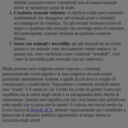
didattici possono essere considerati non di natura sessuale
anche se includono scene di nudo.
Condotta sessuale violenta:
si riferisce a tutti quei contenuti
multimediali che ritraggono atti sessuali (reali o simulati)
accompagnati da violenza. Tra gli esempi rientrano scene di
stupro o qualsiasi atto sessuale che avvenga senza il consenso
del partecipante, nonché violenza in qualsiasi contesto
intimo.
Sesso con animali e necrofilia
: gli atti sessuali tra un essere
umano e un animale sono decisamente contro natura e, in
quanto tali, sono etichettati come contenuti “sensibili”, così
come la necrofilia (atto sessuale con un cadavere).
Molte persone non vogliono essere esposte a contenuti
potenzialmente sconvolgenti e le loro esigenze devono essere
ponderate attentamente insieme a quelle di chi invece sceglie di
visualizzarli e condividerli. Nascondere i contenuti sensibili dietro
uno “scudo” è il modo in cui Twitter ha scelto di gestire il precario
equilibrio tra la tutela degli utenti e la salvaguardia della libertà di
espressione. Questo non significa che hai carta bianca per pubblicare
tutto quello che ti passa per la mente! Il colosso dei social media ha
il suo elenco di
Regole di X
, pensate espressamente per contribuire a
preservare il dibattito pubblico garantendo al tempo stesso la
sicurezza degli utenti.