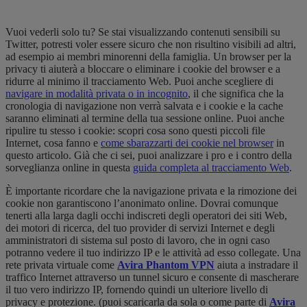
Vuoi vederli solo tu? Se stai visualizzando contenuti sensibili su
Twitter, potresti voler essere sicuro che non risultino visibili ad altri,
ad esempio ai membri minorenni della famiglia. Un browser per la
privacy ti aiuterà a bloccare o eliminare i cookie del browser e a
ridurre al minimo il tracciamento Web. Puoi anche scegliere di
navigare in modalità privata o in incognito
, il che significa che la
cronologia di navigazione non verrà salvata e i cookie e la cache
saranno eliminati al termine della tua sessione online. Puoi anche
ripulire tu stesso i cookie: scopri cosa sono questi piccoli file
Internet, cosa fanno e
come sbarazzarti dei cookie nel browser
in
questo articolo. Già che ci sei, puoi analizzare i pro e i contro della
sorveglianza online in questa
guida completa al tracciamento Web
.
È importante ricordare che la navigazione privata e la rimozione dei
cookie non garantiscono l’anonimato online. Dovrai comunque
tenerti alla larga dagli occhi indiscreti degli operatori dei siti Web,
dei motori di ricerca, del tuo provider di servizi Internet e degli
amministratori di sistema sul posto di lavoro, che in ogni caso
potranno vedere il tuo indirizzo IP e le attività ad esso collegate. Una
rete privata virtuale come
Avira Phantom VPN
aiuta a instradare il
traffico Internet attraverso un tunnel sicuro e consente di mascherare
il tuo vero indirizzo IP, fornendo quindi un ulteriore livello di
privacy e protezione. (puoi scaricarla da sola o come parte di
Avira