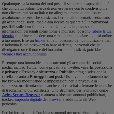
Qualunque sia la natura dei tuoi post, sii sempre consapevole di ciò
che condividi online. Cerca di non esagerare con le condivisioni e
non cliccare mai su un link o un allegato a meno di non essere
assolutamente certo che sia sicuro. I criminali informatici setacciano
gli account dei social media alla ricerca di quante più informazioni
possibili sulle loro future vittime. Una volta in possesso di
informazioni personali come nome e indirizzo, possono
rubare la tua
identità
e persino richiedere una carta di credito o fare acquisti online
a tuo nome. E se un
hacker
entra in possesso del tuo indirizzo e-mail
e indovina la tua password in base ai dettagli personali che hai
divulgato (come il nome del tuo animale domestico), potrebbe
violare i tuoi account online
.
È sempre una buona idea impostare tutti gli account dei social
media, incluso Twitter, come privati. Per Twitter, vai a
Impostazioni
e
privacy
>
Privacy e sicurezza
>
Pubblico e tag
e seleziona la
casella accanto a
Proteggi i tuoi post
. Disattiva il tracciamento nel
tuo browser modificando le impostazioni per la privacy e la
sicurezza, ma ricorda che neanche così riuscirai a fermare le tecniche
di tracciamento più sofisticate. Uno strumento per la privacy come
Avira Secure Browser
ti aiuterà a bloccare annunci pubblicitari,
tracker,
impronta digitale del browser
e addirittura siti Web
pericolosi.
Perché fermarti qui? Combina strumenti per prestazioni, privacy e