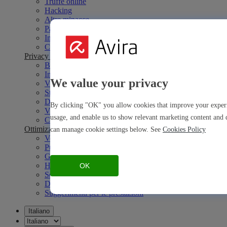
Truffe online
Hacking
Altre minacce
Password
Imprese
Consigli per la sicurezza
Privacy online
Browser
Indirizzo IP
We value your privacy
VPN
Streaming
Dark Web
By clicking "OK" you allow cookies that improve your experie
Vita digitale
usage, and enable us to show relevant marketing content and d
Consigli per la privacy
Ottimizzazione
can manage cookie settings below. See
Cookies Policy
Velocità
Pulizia
Gaming
Hardware
OK
Software
Driver
Suggerimenti per le prestazioni
Italiano