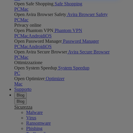
Open Safe Shopping
Safe Shopping
PC
Mac
Open Avira Browser Safety
Avira Browser Safety
PC
Mac
Privacy online
Open Phantom VPN
Phantom VPN
PC
Mac
Android
iOS
Open Password Manager
Password Manager
PC
Mac
Android
iOS
Open Avira Secure Browser
Avira Secure Browser
PC
Mac
Ottimizzazione
Open System Speedup
System Speedup
PC
Open Optimizer
Optimizer
Mac
Supporto
Blog
Blog
Sicurezza
Malware
Virus
Ransomware
Phishing