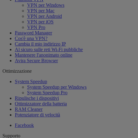
VPN per Windows
VPN per Mac
VPN per Android
VPN per iOS
VPN Pro
Password Manager
Cos'è una VPN?
Cambia il mio indirizzo IP
Al sicuro sulle reti Wi-Fi pubbliche
Mantenere l'anonimato online
Avira Secure Browser
Ottimizzazione
System Speedup
System Speedup per Windows
System Speedup Pro
Ripulische i dispositivi
Ottimizzatore della batteria
RAM Cleaner
Potenziatore di velocità
Facebook
Supporto