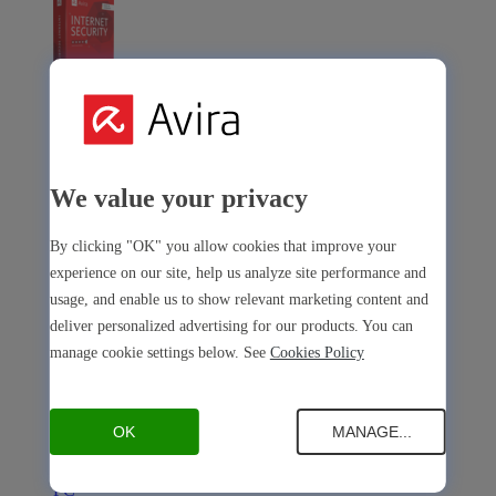
Avira Internet Security
La nostra soluzione 3 in 1 con tanti strumenti premium
We value your privacy
Free Security
By clicking "OK" you allow cookies that improve your
experience on our site, help us analyze site performance and
usage, and enable us to show relevant marketing content and
deliver personalized advertising for our products. You can
manage cookie settings below. See
Cookies Policy
Free Security
Sicurezza del dispositivo
Open Antivirus
Antivirus
OK
MANAGE...
PC
Mac
Android
iOS
Open Software Updater
Software Updater
PC