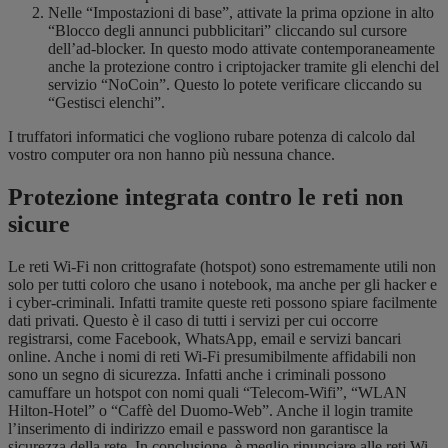
Nelle “Impostazioni di base”, attivate la prima opzione in alto
“Blocco degli annunci pubblicitari” cliccando sul cursore
dell’ad-blocker. In questo modo attivate contemporaneamente
anche la protezione contro i criptojacker tramite gli elenchi del
servizio “NoCoin”. Questo lo potete verificare cliccando su
“Gestisci elenchi”.
I truffatori informatici che vogliono rubare potenza di calcolo dal
vostro computer ora non hanno più nessuna chance.
Protezione integrata contro le reti non
sicure
Le reti Wi-Fi non crittografate (hotspot) sono estremamente utili non
solo per tutti coloro che usano i notebook, ma anche per gli hacker e
i cyber-criminali. Infatti tramite queste reti possono spiare facilmente
dati privati. Questo è il caso di tutti i servizi per cui occorre
registrarsi, come Facebook, WhatsApp, email e servizi bancari
online. Anche i nomi di reti Wi-Fi presumibilmente affidabili non
sono un segno di sicurezza. Infatti anche i criminali possono
camuffare un hotspot con nomi quali “Telecom-Wifi”, “WLAN
Hilton-Hotel” o “Caffè del Duomo-Web”. Anche il login tramite
l’inserimento di indirizzo email e password non garantisce la
sicurezza della rete. In conclusione, è meglio rinunciare alle reti Wi-