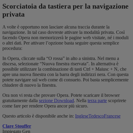
Scorciatoia da tastiera per la navigazione
privata
A volte è opportuno non lasciare alcuna traccia durante la
navigazione. In tal caso dovreste attivare la modalità privata. Così
facendo Opera non memorizzerà le pagine web visitate, né i moduli
o altri dati. Per attivare l’opzione basta seguire questa semplice
procedura:
In Opera, cliccate sulla “O rossa” in alto a sinistra. Nel menu a
discesa, selezionate “Nuova finestra riservata”. In alternativa è
possibile utilizzare la combinazione di tasti Ctrl + Maiusc + N, che
apre una nuova finestra con la barra degli indirizzi nera. Con questa
potete navigare sul web come di consueto. Poi basta semplicemente
chiudere di nuovo la finestra.
Ora non vi resta che provare Opera. Potete scaricare il browser
gratuitamente dalla
sezione Download
. Nella
terza parte
scoprirete
come fare per rendere Opera ancor più sicuro.
Questo articolo è disponibile anche in:
Inglese
Tedesco
Francese
Clare Stouffer
Impiegato Gen