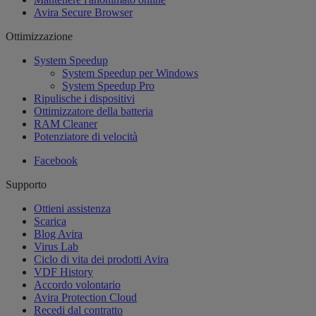
Avira Secure Browser
Ottimizzazione
System Speedup
System Speedup per Windows
System Speedup Pro
Ripulische i dispositivi
Ottimizzatore della batteria
RAM Cleaner
Potenziatore di velocità
Facebook
Supporto
Ottieni assistenza
Scarica
Blog Avira
Virus Lab
Ciclo di vita dei prodotti Avira
VDF History
Accordo volontario
Avira Protection Cloud
Recedi dal contratto