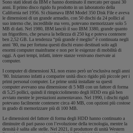
Sono stati ideati da IBM e hanno dominato il mercato per quasi 30
anni. Il primo disco rigido fu prodotto in un laboratorio della
California nel 1956. Si chiamava IBM Model 350 Disk File e aveva
le dimensioni di un grande armadio, con 50 dischi da 24 pollici al
suo interno che, incredibile ma vero, potevano memorizzare solo 5
MB di dati. Nel 1980, IBM lanciò il suo IBM 3380, grande quanto
un frigorifero, che pesava la bellezza di 250 kg e poteva contenere
ben 2,52 GB. La tendenza “più grande è meglio” è continuata negli
anni ’80, ma per fortuna questi dischi erano destinati solo agli
enormi computer mainframe e non per le esigenze di mobilità di
oggi. A quei tempi, infatti, intere stanze venivano riservate ai
computer.
I computer di dimensioni XL non erano però un’esclusiva negli anni
’80. Iniziarono infatti a comparire unità disco rigido più piccole per i
primi personal computer. Le prime unità installate su questi
computer avevano una dimensione di 5 MB con un fattore di forma
di 5,25 pollici, quindi il rimpicciolimento degli HDD era già ben
avviato mentre le prestazioni aumentavano. Nel 1990, i dischi rigidi
potevano facilmente contenere circa 40 MB, con opzioni più costose
in grado di memorizzare più di 100 MB.
Le dimensioni del fattore di forma degli HDD hanno continuato a
diminuire di pari passo con l’evoluzione della tecnologia, mentre la
densità è salita alle stelle. Nel 2021, il produttore di unità Western