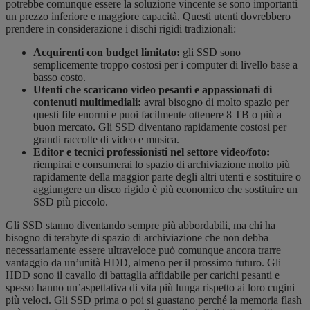
potrebbe comunque essere la soluzione vincente se sono importanti
un prezzo inferiore e maggiore capacità. Questi utenti dovrebbero
prendere in considerazione i dischi rigidi tradizionali:
Acquirenti con budget limitato:
gli SSD sono
semplicemente troppo costosi per i computer di livello base a
basso costo.
Utenti che scaricano video pesanti e appassionati di
contenuti multimediali:
avrai bisogno di molto spazio per
questi file enormi e puoi facilmente ottenere 8 TB o più a
buon mercato. Gli SSD diventano rapidamente costosi per
grandi raccolte di video e musica.
Editor e tecnici professionisti nel settore video/foto:
riempirai e consumerai lo spazio di archiviazione molto più
rapidamente della maggior parte degli altri utenti e sostituire o
aggiungere un disco rigido è più economico che sostituire un
SSD più piccolo.
Gli SSD stanno diventando sempre più abbordabili, ma chi ha
bisogno di terabyte di spazio di archiviazione che non debba
necessariamente essere ultraveloce può comunque ancora trarre
vantaggio da un’unità HDD, almeno per il prossimo futuro. Gli
HDD sono il cavallo di battaglia affidabile per carichi pesanti e
spesso hanno un’aspettativa di vita più lunga rispetto ai loro cugini
più veloci. Gli SSD prima o poi si guastano perché la memoria flash