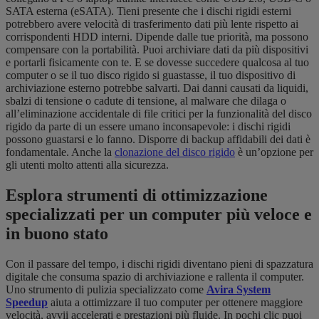
SATA esterna (eSATA). Tieni presente che i dischi rigidi esterni
potrebbero avere velocità di trasferimento dati più lente rispetto ai
corrispondenti HDD interni. Dipende dalle tue priorità, ma possono
compensare con la portabilità. Puoi archiviare dati da più dispositivi
e portarli fisicamente con te. E se dovesse succedere qualcosa al tuo
computer o se il tuo disco rigido si guastasse, il tuo dispositivo di
archiviazione esterno potrebbe salvarti. Dai danni causati da liquidi,
sbalzi di tensione o cadute di tensione, al malware che dilaga o
all’eliminazione accidentale di file critici per la funzionalità del disco
rigido da parte di un essere umano inconsapevole: i dischi rigidi
possono guastarsi e lo fanno. Disporre di backup affidabili dei dati è
fondamentale.
Anche la
clonazione del disco rigido
è un’opzione per
gli utenti molto attenti alla sicurezza.
Esplora strumenti di ottimizzazione
specializzati per un computer più veloce e
in buono stato
Con il passare del tempo, i dischi rigidi diventano pieni di spazzatura
digitale che consuma spazio di archiviazione e rallenta il computer.
Uno strumento di pulizia specializzato come
Avira System
Speedup
aiuta a ottimizzare il tuo computer per ottenere maggiore
velocità, avvii accelerati e prestazioni più fluide. In pochi clic puoi