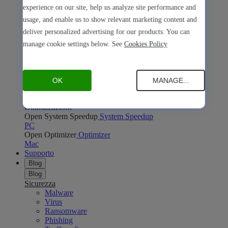
Open Safe Shopping
Safe Shopping
experience on our site, help us analyze site performance and
PC
Mac
usage, and enable us to show relevant marketing content and
Open Avira Browser Safety
Avira Browser Safety
deliver personalized advertising for our products. You can
PC
Mac
Privacy online
manage cookie settings below. See
Cookies Policy
Open Phantom VPN
Phantom VPN
PC
Mac
Android
iOS
Open Password Manager
Password Manager
PC
Mac
Android
iOS
OK
MANAGE...
Open Avira Secure Browser
Avira Secure Browser
PC
Mac
Ottimizzazione
Open System Speedup
System Speedup
PC
Open Optimizer
Optimizer
Mac
Supporto
Blog
Blog
Sicurezza
Malware
Virus
Ransomware
Phishing