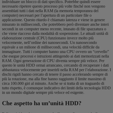
individuare un blocco di dati specifico. Potrebbe quindi essere
necessario ripetere questo processo più volte finché non vengono
assemblati tutti i dati nella RAM (la memoria temporanea del
computer) necessari per l’apertura di un particolare file o
applicazione. Questo ritardo è chiamato latenza e viene in genere
misurato in millisecondi, che potrebbero però diventare anche interi
secondi in un computer meno recente, intasato di file spazzatura o
che viene riacceso dalla modalità di sospensione. Le attuali unità di
elaborazione centrale (CPU) funzionano invece molto più
velocemente, nell’ordine dei nanosecondi. Un nanosecondo
equivale a un milione di millisecondi, una velocità difficile da
immaginare. Tutti i computer hanno una CPU ovvero un “cervello”
che esegue processi e istruzioni attingendo ai dati memorizzati nella
RAM. Ogni generazione di CPU diventa sempre più veloce. Per
questo le unità HDD ormai arrancano, cercando di recuperare i dati
abbastanza velocemente per inserirli nella RAM per l’elaborazione. I
dischi rigidi hanno cercato di tenere il passo accelerando sempre di
più la rotazione, ma alla fine hanno raggiunto il limite massimo di
circa 100.000 giri al minuto. Anche se si tratta di un traguardo di
tutto rispetto, è comunque indicativo dei limiti della tecnologia HDD
in un mondo digitale sempre più veloce ed esigente.
Che aspetto ha un’unità HDD?