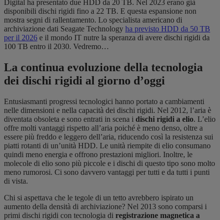
Digital ha presentato due HDD da 20 TB. Nel 2023 erano già
disponibili dischi rigidi fino a 22 TB. E questa espansione non
mostra segni di rallentamento. Lo specialista americano di
archiviazione dati Seagate Technology
ha previsto HDD da 50 TB
per il 2026
e
il mondo IT nutre la speranza di avere dischi rigidi da
100 TB entro il 2030. Vedremo…
La continua evoluzione della tecnologia
dei dischi rigidi al giorno d’oggi
Entusiasmanti progressi tecnologici hanno portato a cambiamenti
nelle dimensioni e nella capacità dei dischi rigidi. Nel 2012, l’aria è
diventata obsoleta e sono entrati in scena i
dischi rigidi a elio
. L’elio
offre molti vantaggi rispetto all’aria poiché è meno denso, oltre a
essere più freddo e leggero dell’aria, riducendo così la resistenza sui
piatti rotanti di un’unità HDD. Le unità riempite di elio consumano
quindi meno energia e offrono prestazioni migliori. Inoltre, le
molecole di elio sono più piccole e i dischi di questo tipo sono molto
meno rumorosi. Ci sono davvero vantaggi per tutti e da tutti i punti
di vista.
Chi si aspettava che le tegole di un tetto avrebbero ispirato un
aumento della densità di archiviazione? Nel 2013 sono comparsi i
primi dischi rigidi con tecnologia di
registrazione magnetica a