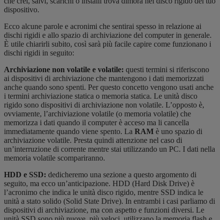
che crei, salvi, scarichi o installi trova dimora nel disco rigido del tuo
dispositivo.
Ecco alcune parole e acronimi che sentirai spesso in relazione ai
dischi rigidi e allo spazio di archiviazione del computer in generale.
È utile chiarirli subito, così sarà più facile capire come funzionano i
dischi rigidi in seguito:
Archiviazione non volatile e volatile:
questi termini si riferiscono
ai dispositivi di archiviazione che mantengono i dati memorizzati
anche quando sono spenti. Per questo concetto vengono usati anche
i termini archiviazione statica o memoria statica. Le unità disco
rigido sono dispositivi di archiviazione non volatile. L’opposto è,
ovviamente, l’archiviazione volatile (o memoria volatile) che
memorizza i dati quando il computer è acceso ma li cancella
immediatamente quando viene spento. La
RAM
è uno spazio di
archiviazione volatile. Presta quindi attenzione nel caso di
un’interruzione di corrente mentre stai utilizzando un PC. I dati nella
memoria volatile scompariranno.
HDD e SSD:
dedicheremo una sezione a questo argomento di
seguito, ma ecco un’anticipazione. HDD (Hard Disk Drive) è
l’acronimo che indica le unità disco rigido, mentre SSD indica le
unità a stato solido (Solid State Drive). In entrambi i casi parliamo di
dispositivi di archiviazione, ma con aspetto e funzioni diversi. Le
unità SSD sono più nuove, più veloci, utilizzano la memoria flash e