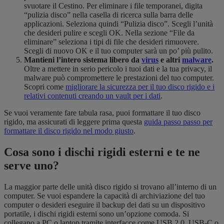
svuotare il Cestino. Per eliminare i file temporanei, digita
“pulizia disco” nella casella di ricerca sulla barra delle
applicazioni. Seleziona quindi “Pulizia disco”. Scegli l’unità
che desideri pulire e scegli OK. Nella sezione “File da
eliminare” seleziona i tipi di file che desideri rimuovere.
Scegli di nuovo OK e il tuo computer sarà un po’ più pulito.
Mantieni l’intero sistema libero da
virus
e altri
malware
.
Oltre a mettere in serio pericolo i tuoi dati e la tua privacy, il
malware può compromettere le prestazioni del tuo computer.
Scopri come
migliorare la sicurezza per il tuo disco rigido e i
relativi contenuti creando un vault per i dati
.
Se vuoi veramente fare tabula rasa, puoi formattare il tuo disco
rigido, ma assicurati di leggere prima questa
guida passo passo per
formattare il disco rigido nel modo giusto
.
Cosa sono i dischi rigidi esterni e te ne
serve uno?
La maggior parte delle unità disco rigido si trovano all’interno di un
computer. Se vuoi espandere la capacità di archiviazione del tuo
computer o desideri eseguire il backup dei dati su un dispositivo
portatile, i dischi rigidi esterni sono un’opzione comoda. Si
collegano a PC o laptop tramite interfacce come USB 2.0, USB-C o