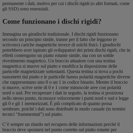
permanente i dati, motivo per cui i dischi rigidi (o altri formati, come
gli SSD) sono essenziali.
Come funzionano i dischi rigidi?
Immagina un giradischi tradizionale. I dischi rigidi funzionano
secondo un principio simile, tranne per il fatto che leggono (e
scrivono) cariche magnetiche invece di solchi fisici. I giradischi
potrebbero aver ispirato gli sviluppatori dei primi dischi rigidi, che in
effetti contengono un piatto rotante simile, ma con un sottile
rivestimento magnetico. Un braccio attuatore con una testina
magnetica si muove sul piatto e modifica la disposizione delle
particelle magnetizzate sottostanti. Questa testina si trova a pochi
nanometri dal piatto e le particelle hanno polarità magnetiche diverse
che rappresentano uno 0 o un 1 in codice binario. Mentre il braccio
si muove, scrive serie di 0 e 1 come minuscole aree con polarità
nord o sud. Per recuperare i dati in seguito, la testina si posiziona
nello stesso punto, riconosce velocemente i punti nord e sud e legge
gli 0 e gli 1 memorizzati. È più complicato di quanto possa
sembrare, poiché i dati sono distribuiti in modo casuale (in termini
tecnici “frammentati”) sul piatto.
C’è sempre un ritardo nel recupero delle informazioni perché il
braccio deve spostarsi nel punto corretto sul piatto rotante per