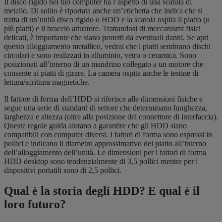
Il disco rigido nel tuo computer ha l’aspetto di una scatola di
metallo. Di solito è riportata anche un’etichetta che indica che si
tratta di un’unità disco rigido o HDD e la scatola ospita il piatto (o
più piatti) e il braccio attuatore. Trattandosi di meccanismi fisici
delicati, è importante che siano protetti da eventuali danni. Se apri
questo alloggiamento metallico, vedrai che i piatti sembrano dischi
circolari e sono realizzati in alluminio, vetro o ceramica. Sono
posizionati all’interno di un mandrino collegato a un motore che
consente ai piatti di girare. La camera ospita anche le testine di
lettura/scrittura magnetiche.
Il fattore di forma dell’HDD si riferisce alle dimensioni fisiche e
segue una serie di standard di settore che determinano lunghezza,
larghezza e altezza (oltre alla posizione del connettore di interfaccia).
Queste regole guida aiutano a garantire che gli HDD siano
compatibili con computer diversi. I fattori di forma sono espressi in
pollici e indicano il diametro approssimativo del piatto all’interno
dell’alloggiamento dell’unità. Le dimensioni per i fattori di forma
HDD desktop sono tendenzialmente di 3,5 pollici mentre per i
dispositivi portatili sono di 2,5 pollici.
Qual è la storia degli HDD? E qual è il
loro futuro?