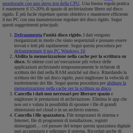
monitorarle con uno stress test della CPU
. Una buona regola pratica
è mantenere il 15-20% di spazio di archiviazione libero sul disco
rigido. È più facile rispettare questo obiettivo e mantenere efficiente
il tuo PC con una manutenzione regolare del disco rigido. Segui
questi suggerimenti principali:
Deframmenta
l’unità disco rigido.
I dati vengono
riorganizzati in modo che siano sequenziali e possano essere
trovati e letti più rapidamente. Segui questa procedura per
deframmentare il tuo PC Windows 10
.
Abilita la memorizzazione nella cache per la scrittura su
disco.
Si ottiene così un’esecuzione più veloce delle
applicazioni archiviando temporaneamente le richieste di
scrittura dei dati nella RAM anziché sul disco. Ritardando la
scrittura dei file sul disco rigido, puoi migliorare la velocità di
trasferimento dei file. Segui questa procedura per
abilitare la
memorizzazione nella cache per la scrittura su disco
.
Cancella i dati non necessari per liberare spazio
e
migliorare le prestazioni di archiviazione. Elimina le app che
non usi e valuta la possibilità di spostare i file di grandi
dimensioni nel cloud o in un archivio esterno.
Cancella i file spazzatura.
File temporanei di sistema e
Internet, file di programmi di installazione, registri
danneggiati… col passare del tempo questa spazzatura digitale
può accumularsi e rallentare il sistema. Ricordati anche di