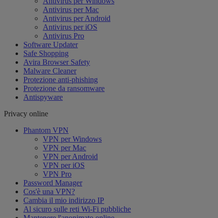
Antivirus per Windows
Antivirus per Mac
Antivirus per Android
Antivirus per iOS
Antivirus Pro
Software Updater
Safe Shopping
Avira Browser Safety
Malware Cleaner
Protezione anti-phishing
Protezione da ransomware
Antispyware
Privacy online
Phantom VPN
VPN per Windows
VPN per Mac
VPN per Android
VPN per iOS
VPN Pro
Password Manager
Cos'è una VPN?
Cambia il mio indirizzo IP
Al sicuro sulle reti Wi-Fi pubbliche
Mantenere l'anonimato online