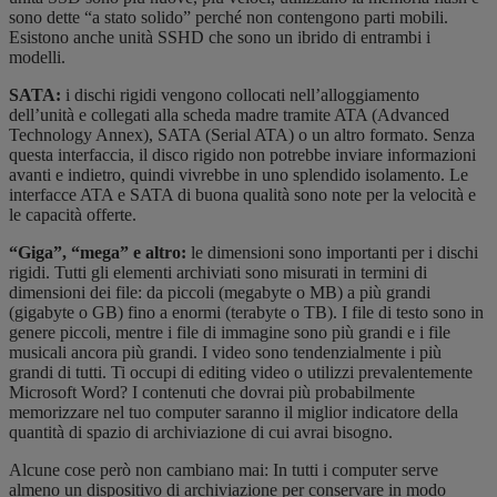
sono dette “a stato solido” perché non contengono parti mobili.
Esistono anche unità SSHD che sono un ibrido di entrambi i
modelli.
SATA:
i dischi rigidi vengono collocati nell’alloggiamento
dell’unità e collegati alla scheda madre tramite ATA (Advanced
Technology Annex), SATA (Serial ATA) o un altro formato. Senza
questa interfaccia, il disco rigido non potrebbe inviare informazioni
avanti e indietro, quindi vivrebbe in uno splendido isolamento. Le
interfacce ATA e SATA di buona qualità sono note per la velocità e
le capacità offerte.
“Giga”, “mega” e altro:
le dimensioni sono importanti per i dischi
rigidi. Tutti gli elementi archiviati sono misurati in termini di
dimensioni dei file: da piccoli (megabyte o MB) a più grandi
(gigabyte o GB) fino a enormi (terabyte o TB). I file di testo sono in
genere piccoli, mentre i file di immagine sono più grandi e i file
musicali ancora più grandi. I video sono tendenzialmente i più
grandi di tutti. Ti occupi di editing video o utilizzi prevalentemente
Microsoft Word? I contenuti che dovrai più probabilmente
memorizzare nel tuo computer saranno il miglior indicatore della
quantità di spazio di archiviazione di cui avrai bisogno.
Alcune cose però non cambiano mai: In tutti i computer serve
almeno un dispositivo di archiviazione per conservare in modo