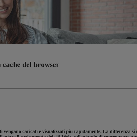
a cache del browser
ti vengano caricati e visualizzati più rapidamente. La differenza si 
entare il caricamento dei siti Web, rallentando di conseguenza an