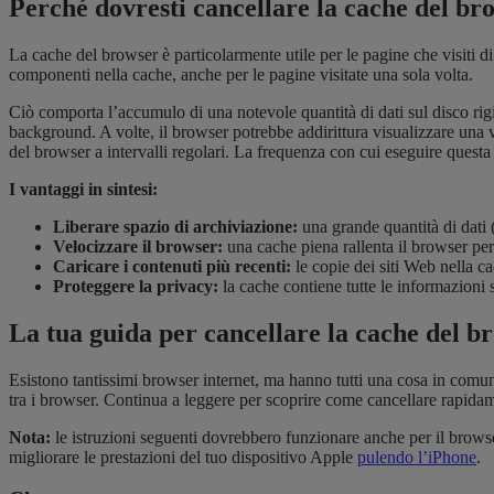
Perché dovresti cancellare la cache del br
La cache del browser è particolarmente utile per le pagine che visiti d
componenti nella cache, anche per le pagine visitate una sola volta.
Ciò comporta l’accumulo di una notevole quantità di dati sul disco rigi
background. A volte, il browser potrebbe addirittura visualizzare una
del browser a intervalli regolari. La frequenza con cui eseguire quest
I vantaggi in sintesi:
Liberare spazio di archiviazione:
una grande quantità di dati
Velocizzare il browser:
una cache piena rallenta il browser pe
Caricare i contenuti più recenti:
le copie dei siti Web nella c
Proteggere la privacy:
la cache contiene tutte le informazioni s
La tua guida per cancellare la cache del b
Esistono tantissimi browser internet, ma hanno tutti una cosa in comune
tra i browser. Continua a leggere per scoprire come cancellare rapi
Nota:
le istruzioni seguenti dovrebbero funzionare anche per il browse
migliorare le prestazioni del tuo dispositivo Apple
pulendo l’iPhone
.