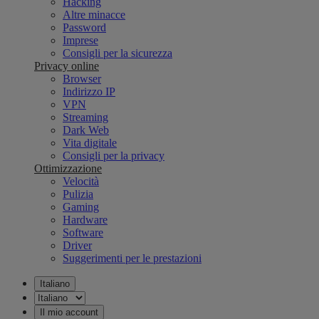
Hacking
Altre minacce
Password
Imprese
Consigli per la sicurezza
Privacy online
Browser
Indirizzo IP
VPN
Streaming
Dark Web
Vita digitale
Consigli per la privacy
Ottimizzazione
Velocità
Pulizia
Gaming
Hardware
Software
Driver
Suggerimenti per le prestazioni
Italiano
Il mio account