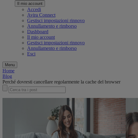
Il mio account
Accedi
Avira Connect
Gestisci impostazioni rinnovo
Annullamento e rimborso
Dashboard
Il mio account
Gestisci impostazioni rinnovo
Annullamento e rimborso
Esci
Menu
Home
Blog
Perché dovresti cancellare regolarmente la cache del browser