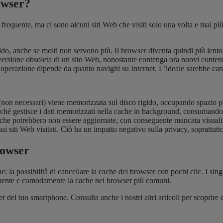
owser?
i frequente, ma ci sono alcuni siti Web che visiti solo una volta e mai 
do, anche se molti non servono più. Il browser diventa quindi più lento 
 versione obsoleta di un sito Web, nonostante contenga ora nuovi conten
a operazione dipende da quanto navighi su Internet. L’ideale sarebbe canc
 (non necessari) viene memorizzata sul disco rigido, occupando spazio p
rché gestisce i dati memorizzati nella cache in background, consumando 
ache potrebbero non essere aggiornate, con conseguente mancata visuali
ui siti Web visitati. Ciò ha un impatto negativo sulla privacy, soprattutt
rowser
: la possibilità di cancellare la cache del browser con pochi clic. I si
damente e comodamente la cache nei browser più comuni.
r del tuo smartphone. Consulta anche i nostri altri articoli per scoprir