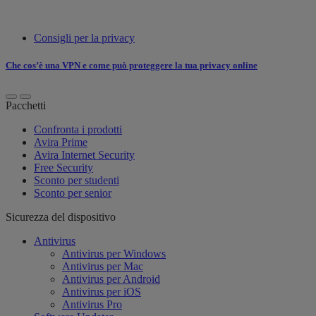
Consigli per la privacy
Che cos’è una VPN e come può proteggere la tua privacy online
Pacchetti
Confronta i prodotti
Avira Prime
Avira Internet Security
Free Security
Sconto per studenti
Sconto per senior
Sicurezza del dispositivo
Antivirus
Antivirus per Windows
Antivirus per Mac
Antivirus per Android
Antivirus per iOS
Antivirus Pro