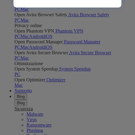
Open Safe Shopping
Safe Shopping
PC
Mac
Open Avira Browser Safety
Avira Browser Safety
PC
Mac
Privacy online
Open Phantom VPN
Phantom VPN
PC
Mac
Android
iOS
Open Password Manager
Password Manager
PC
Mac
Android
iOS
Open Avira Secure Browser
Avira Secure Browser
PC
Mac
Ottimizzazione
Open System Speedup
System Speedup
PC
Open Optimizer
Optimizer
Mac
Supporto
Blog
Blog
Sicurezza
Malware
Virus
Ransomware
Phishing