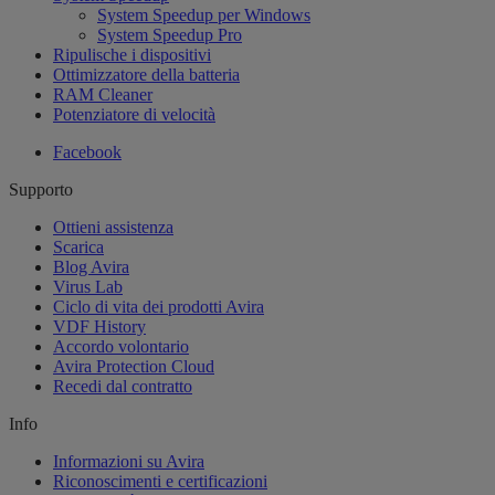
System Speedup per Windows
System Speedup Pro
Ripulische i dispositivi
Ottimizzatore della batteria
RAM Cleaner
Potenziatore di velocità
Facebook
Supporto
Ottieni assistenza
Scarica
Blog Avira
Virus Lab
Ciclo di vita dei prodotti Avira
VDF History
Accordo volontario
Avira Protection Cloud
Recedi dal contratto
Info
Informazioni su Avira
Riconoscimenti e certificazioni