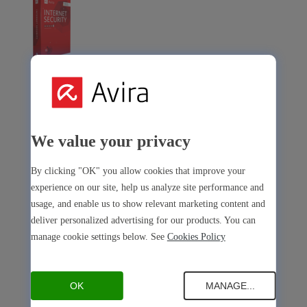
Avira Internet Security
La nostra soluzione 3 in 1 con tanti strumenti premium
Free Security
We value your privacy
By clicking "OK" you allow cookies that improve your
experience on our site, help us analyze site performance and
usage, and enable us to show relevant marketing content and
deliver personalized advertising for our products. You can
Free Security
manage cookie settings below. See
Cookies Policy
Sicurezza del dispositivo
Open Antivirus
Antivirus
PC
Mac
Android
iOS
OK
MANAGE...
Open Software Updater
Software Updater
PC