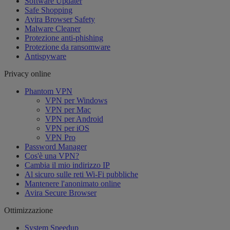
Software Updater
Safe Shopping
Avira Browser Safety
Malware Cleaner
Protezione anti-phishing
Protezione da ransomware
Antispyware
Privacy online
Phantom VPN
VPN per Windows
VPN per Mac
VPN per Android
VPN per iOS
VPN Pro
Password Manager
Cos'è una VPN?
Cambia il mio indirizzo IP
Al sicuro sulle reti Wi-Fi pubbliche
Mantenere l'anonimato online
Avira Secure Browser
Ottimizzazione
System Speedup