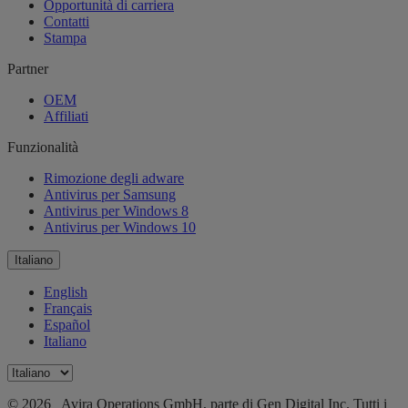
Opportunità di carriera
Contatti
Stampa
Partner
OEM
Affiliati
Funzionalità
Rimozione degli adware
Antivirus per Samsung
Antivirus per Windows 8
Antivirus per Windows 10
Italiano
English
Français
Español
Italiano
© 2026 Avira Operations GmbH, parte di Gen Digital Inc. Tutti i