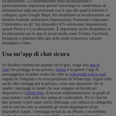
localizzazione. La disabilitazione della localizzazione è
particolarmente importante perché interrompe la condivisione di
informazioni sulla tua posizione con le app alle quali il telefono è
collegato, quali Google Maps. Per disabilitare la localizzazione sui
telefoni Android, selezionare Impostazioni, Posizione e impostare
l’interruttore su off. Sui dispositivi iOS selezionare Impostazioni,
quindi Privacy e Localizzazione. È importante anche disabilitare la
localizzazione per le app di social media come Twitter, Facebook,
Instagram e qualsiasi altra app nella quale si possono caricare
immagini o video.
Usa un’app di chat sicura
Se desideri comunicare quando sei in giro, scegli una
app di
chat
che protegga la tua privacy.
Signal
è in genere l’app di
messaggistica di prima scelta che offre la
crittografia end-to-end
,
seguita da Telegram e in terza posizione da WhatsApp. Signal offre
anche altri vantaggi per la privacy, come uno strumento che fa
sparire i messaggi in modo che non vengano archiviati nel
dispositivo e l’
effetto blur
, di recente implementazione, in grado di
nascondere i volti nelle foto prima di condividerle. Per le chat tra
due persone si può usare anche iMessage, che utilizza la crittografia
end-to-end ma solo se entrambi gli utenti dispongono di un
dispositivo Apple. I messaggi inviati da un iPhone a un telefono