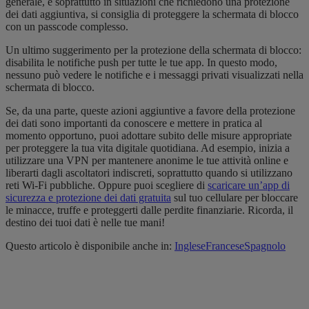
generale, e soprattutto in situazioni che richiedono una protezione
dei dati aggiuntiva, si consiglia di proteggere la schermata di blocco
con un passcode complesso.
Un ultimo suggerimento per la protezione della schermata di blocco:
disabilita le notifiche push per tutte le tue app. In questo modo,
nessuno può vedere le notifiche e i messaggi privati visualizzati nella
schermata di blocco.
Se, da una parte, queste azioni aggiuntive a favore della protezione
dei dati sono importanti da conoscere e mettere in pratica al
momento opportuno, puoi adottare subito delle misure appropriate
per proteggere la tua vita digitale quotidiana. Ad esempio, inizia a
utilizzare una VPN per mantenere anonime le tue attività online e
liberarti dagli ascoltatori indiscreti, soprattutto quando si utilizzano
reti Wi-Fi pubbliche. Oppure puoi scegliere di
scaricare un’app di
sicurezza e protezione dei dati gratuita
sul tuo cellulare per bloccare
le minacce, truffe e proteggerti dalle perdite finanziarie. Ricorda, il
destino dei tuoi dati è nelle tue mani!
Questo articolo è disponibile anche in:
Inglese
Francese
Spagnolo