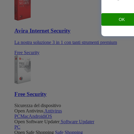
OK
Avira Internet Security
La nostra soluzione 3 in 1 con tanti strumenti premium
Free Security
Free Security
Sicurezza del dispositivo
Open Antivirus
Antivirus
PC
Mac
Android
iOS
Open Software Updater
Software Updater
PC
Open Safe Shopping
Safe Shopping