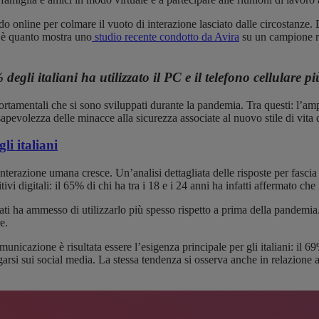
o online per colmare il vuoto di interazione lasciato dalle circostanze. D
o è quanto mostra uno
studio recente condotto da Avira
su un campione rap
gli italiani ha utilizzato il PC e il telefono cellulare 
tamentali che si sono sviluppati durante la pandemia. Tra questi: l’amp
sapevolezza delle minacce alla sicurezza associate al nuovo stile di vita d
li italiani
interazione umana cresce. Un’analisi dettagliata delle risposte per fasci
i digitali: il 65% di chi ha tra i 18 e i 24 anni ha infatti affermato ch
ati ha ammesso di utilizzarlo più spesso rispetto a prima della pandemia
e.
 comunicazione è risultata essere l’esigenza principale per gli italiani: 
garsi sui social media. La stessa tendenza si osserva anche in relazione