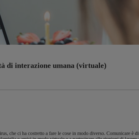
 di interazione umana (virtuale)
 che ci ha costretto a fare le cose in modo diverso. Comunicare è divent
miglia e amici in modo virtuale e a partecipare alle riunioni di lavoro 