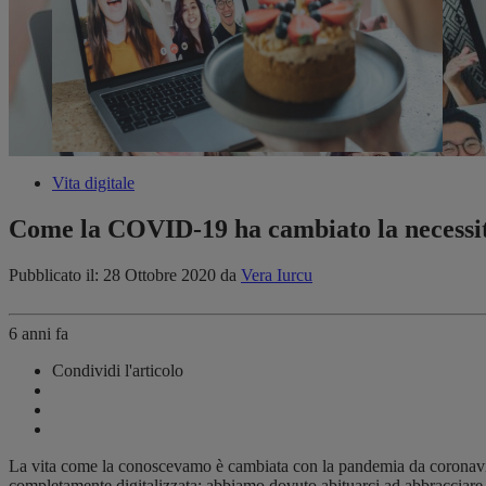
Vita digitale
Come la COVID-19 ha cambiato la necessità
Pubblicato il: 28 Ottobre 2020
da
Vera Iurcu
6 anni fa
Condividi l'articolo
La vita come la conoscevamo è cambiata con la pandemia da coronavirus,
completamente digitalizzata: abbiamo dovuto abituarci ad abbracciare fa