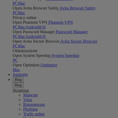
PC
Mac
Open Avira Browser Safety
Avira Browser Safety
PC
Mac
Privacy online
Open Phantom VPN
Phantom VPN
PC
Mac
Android
iOS
Open Password Manager
Password Manager
PC
Mac
Android
iOS
Open Avira Secure Browser
Avira Secure Browser
PC
Mac
Ottimizzazione
Open System Speedup
System Speedup
PC
Open Optimizer
Optimizer
Mac
Supporto
Blog
Blog
Sicurezza
Malware
Virus
Ransomware
Phishing
Truffe online