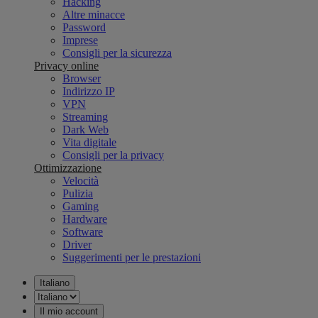
Hacking
Altre minacce
Password
Imprese
Consigli per la sicurezza
Privacy online
Browser
Indirizzo IP
VPN
Streaming
Dark Web
Vita digitale
Consigli per la privacy
Ottimizzazione
Velocità
Pulizia
Gaming
Hardware
Software
Driver
Suggerimenti per le prestazioni
Italiano
Il mio account