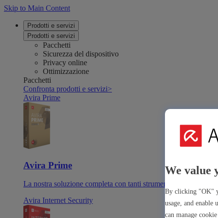
Skip to Main Content
Prodotti e servizi
Prodotti e servizi
Pacchetti
Sicurezza del dispositivo
Privacy online
Ottimizzazione
Pacchetti
Confronta prodotti e servizi
>
Avira Prime
Avira Prime
We value 
La nostra soluzione completa con tanti strumenti e app premiu
By clicking "OK" y
Avira Internet Security
usage, and enable u
can manage cookie 