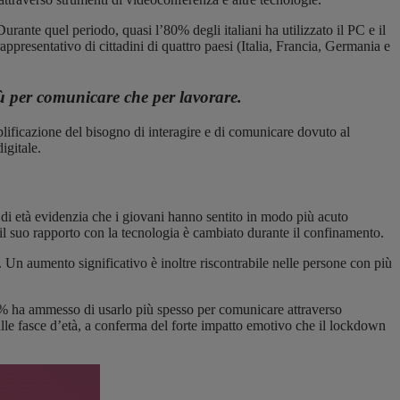
urante quel periodo, quasi l’80% degli italiani ha utilizzato il PC e il
presentativo di cittadini di quattro paesi (Italia, Francia, Germania e
più per comunicare che per lavorare.
lificazione del bisogno di interagire e di comunicare dovuto al
igitale.
a di età evidenzia che i giovani hanno sentito in modo più acuto
e il suo rapporto con la tecnologia è cambiato durante il confinamento.
. Un aumento significativo è inoltre riscontrabile nelle persone con più
il 69% ha ammesso di usarlo più spesso per comunicare attraverso
 alle fasce d’età, a conferma del forte impatto emotivo che il lockdown