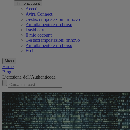
Il mio account
Accedi
Avira Connect
Gestisci impostazioni rinnovo
Annullamento e rimborso
Dashboard
Il mio account
Gestisci impostazioni rinnovo
Annullamento e rimborso
Esci
Menu
Home
Blog
L’erosione dell’Authenticode