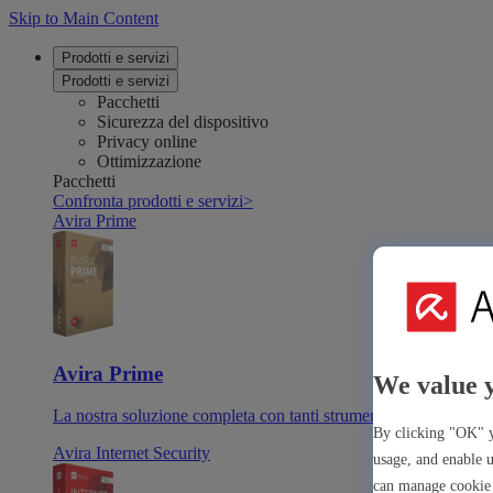
Skip to Main Content
Prodotti e servizi
Prodotti e servizi
Pacchetti
Sicurezza del dispositivo
Privacy online
Ottimizzazione
Pacchetti
Confronta prodotti e servizi
>
Avira Prime
Avira Prime
We value 
La nostra soluzione completa con tanti strumenti e app premiu
By clicking "OK" y
Avira Internet Security
usage, and enable u
can manage cookie 