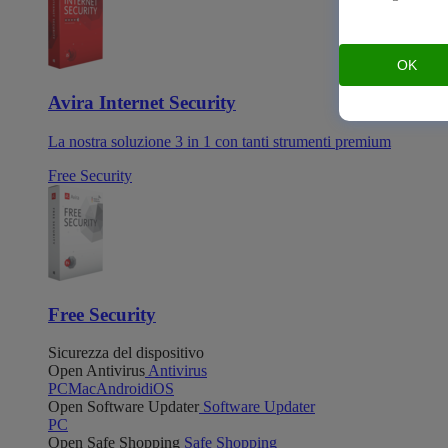
OK
Avira Internet Security
La nostra soluzione 3 in 1 con tanti strumenti premium
Free Security
Free Security
Sicurezza del dispositivo
Open Antivirus
Antivirus
PC
Mac
Android
iOS
Open Software Updater
Software Updater
PC
Open Safe Shopping
Safe Shopping