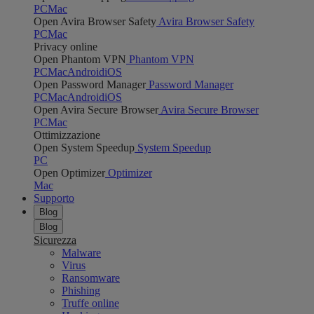
PC
Mac
Open Avira Browser Safety
Avira Browser Safety
PC
Mac
Privacy online
Open Phantom VPN
Phantom VPN
PC
Mac
Android
iOS
Open Password Manager
Password Manager
PC
Mac
Android
iOS
Open Avira Secure Browser
Avira Secure Browser
PC
Mac
Ottimizzazione
Open System Speedup
System Speedup
PC
Open Optimizer
Optimizer
Mac
Supporto
Blog
Blog
Sicurezza
Malware
Virus
Ransomware
Phishing
Truffe online