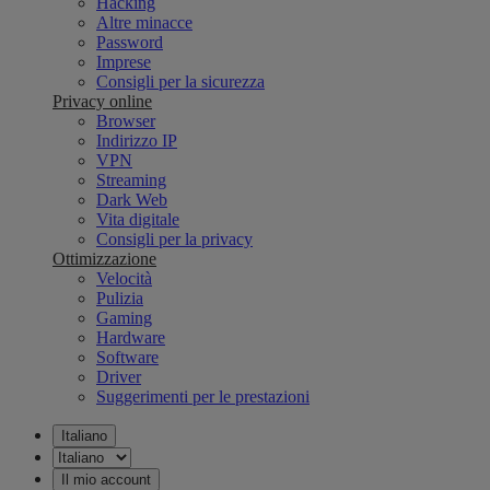
Hacking
Altre minacce
Password
Imprese
Consigli per la sicurezza
Privacy online
Browser
Indirizzo IP
VPN
Streaming
Dark Web
Vita digitale
Consigli per la privacy
Ottimizzazione
Velocità
Pulizia
Gaming
Hardware
Software
Driver
Suggerimenti per le prestazioni
Italiano
Il mio account