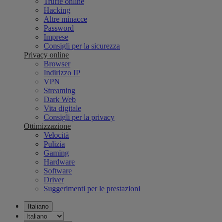
Truffe online
Hacking
Altre minacce
Password
Imprese
Consigli per la sicurezza
Privacy online
Browser
Indirizzo IP
VPN
Streaming
Dark Web
Vita digitale
Consigli per la privacy
Ottimizzazione
Velocità
Pulizia
Gaming
Hardware
Software
Driver
Suggerimenti per le prestazioni
Italiano