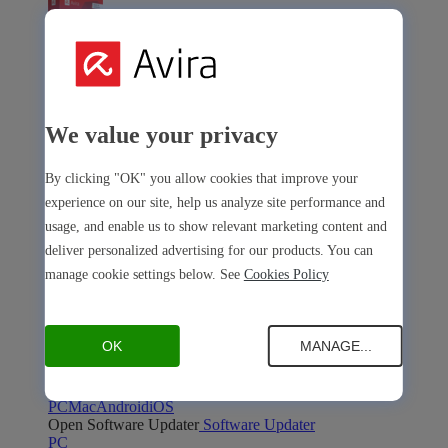
Avira Internet Security
We value your privacy
La nostra soluzione 3 in 1 con tanti strumenti premium
By clicking "OK" you allow cookies that improve your
Free Security
experience on our site, help us analyze site performance and
usage, and enable us to show relevant marketing content and
deliver personalized advertising for our products. You can
manage cookie settings below. See
Cookies Policy
Free Security
OK
MANAGE...
Sicurezza del dispositivo
Open Antivirus
Antivirus
PC
Mac
Android
iOS
Open Software Updater
Software Updater
PC