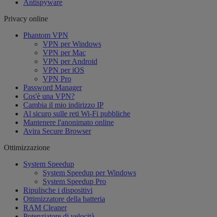
Antispyware
Privacy online
Phantom VPN
VPN per Windows
VPN per Mac
VPN per Android
VPN per iOS
VPN Pro
Password Manager
Cos'è una VPN?
Cambia il mio indirizzo IP
Al sicuro sulle reti Wi-Fi pubbliche
Mantenere l'anonimato online
Avira Secure Browser
Ottimizzazione
System Speedup
System Speedup per Windows
System Speedup Pro
Ripulische i dispositivi
Ottimizzatore della batteria
RAM Cleaner
Potenziatore di velocità