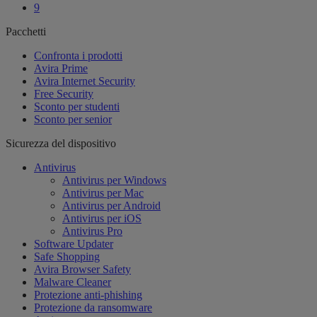
9
Pacchetti
Confronta i prodotti
Avira Prime
Avira Internet Security
Free Security
Sconto per studenti
Sconto per senior
Sicurezza del dispositivo
Antivirus
Antivirus per Windows
Antivirus per Mac
Antivirus per Android
Antivirus per iOS
Antivirus Pro
Software Updater
Safe Shopping
Avira Browser Safety
Malware Cleaner
Protezione anti-phishing
Protezione da ransomware