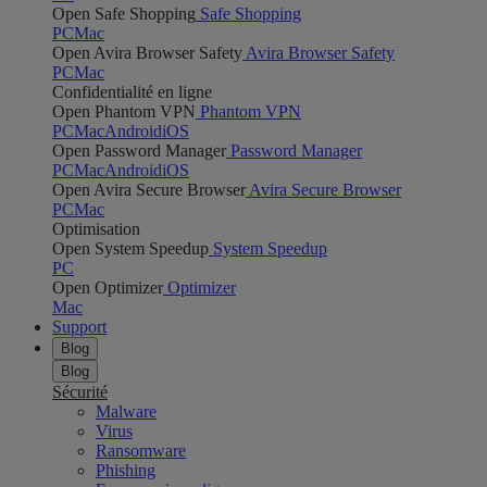
Open Safe Shopping
Safe Shopping
PC
Mac
Open Avira Browser Safety
Avira Browser Safety
PC
Mac
Confidentialité en ligne
Open Phantom VPN
Phantom VPN
PC
Mac
Android
iOS
Open Password Manager
Password Manager
PC
Mac
Android
iOS
Open Avira Secure Browser
Avira Secure Browser
PC
Mac
Optimisation
Open System Speedup
System Speedup
PC
Open Optimizer
Optimizer
Mac
Support
Blog
Blog
Sécurité
Malware
Virus
Ransomware
Phishing