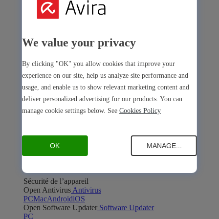
We value your privacy
Avira Internet Security
By clicking "OK" you allow cookies that improve your
experience on our site, help us analyze site performance and
Notre solution 3-en-1 avec de nombreux outils premium
usage, and enable us to show relevant marketing content and
Free Security
deliver personalized advertising for our products. You can
manage cookie settings below. See
Cookies Policy
OK
MANAGE...
Free Security
Sécurité de l’appareil
Open Antivirus
Antivirus
PC
Mac
Android
iOS
Open Software Updater
Software Updater
PC