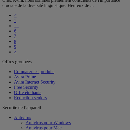
Chez Avira, nous sommes pleinement conscients de l'importance
cruciale de la diversité linguistique. Heureux de ...
<
1
…
6
7
8
9
>
Offres groupées
Comparer les produits
Avira Prime
Avira Internet Security
Free Security
Offre étudiants
Réduction seniors
Sécurité de l’appareil
Antivirus
Antivirus pour Windows
Antivirus pour Mac