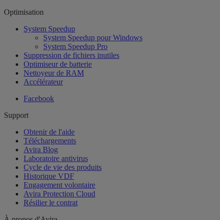
Optimisation
System Speedup
System Speedup pour Windows
System Speedup Pro
Suppression de fichiers inutiles
Optimiseur de batterie
Nettoyeur de RAM
Accélérateur
Facebook
Support
Obtenir de l'aide
Téléchargements
Avira Blog
Laboratoire antivirus
Cycle de vie des produits
Historique VDF
Engagement volontaire
Avira Protection Cloud
Résilier le contrat
À propos d'Avira