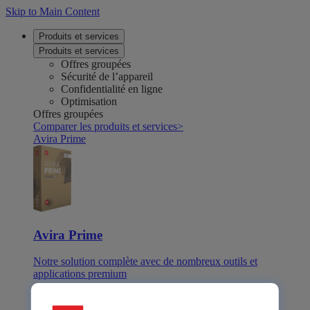
Skip to Main Content
Produits et services
Produits et services
Offres groupées
Sécurité de l’appareil
Confidentialité en ligne
Optimisation
Offres groupées
Comparer les produits et services
>
Avira Prime
Avira Prime
Notre solution complète avec de nombreux outils et
applications premium
Avira Internet Security