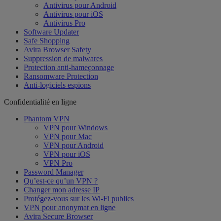
Antivirus pour Android
Antivirus pour iOS
Antivirus Pro
Software Updater
Safe Shopping
Avira Browser Safety
Suppression de malwares
Protection anti-hameçonnage
Ransomware Protection
Anti-logiciels espions
Confidentialité en ligne
Phantom VPN
VPN pour Windows
VPN pour Mac
VPN pour Android
VPN pour iOS
VPN Pro
Password Manager
Qu’est-ce qu’un VPN ?
Changer mon adresse IP
Protégez-vous sur les Wi-Fi publics
VPN pour anonymat en ligne
Avira Secure Browser